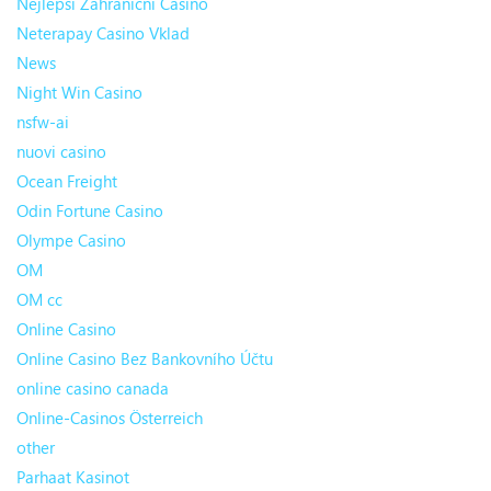
Nejlepší Zahraniční Casino
Neterapay Casino Vklad
News
Night Win Casino
nsfw-ai
nuovi casino
Ocean Freight
Odin Fortune Casino
Olympe Casino
OM
OM cc
Online Casino
Online Casino Bez Bankovního Účtu
online casino canada
Online-Casinos Österreich
other
Parhaat Kasinot