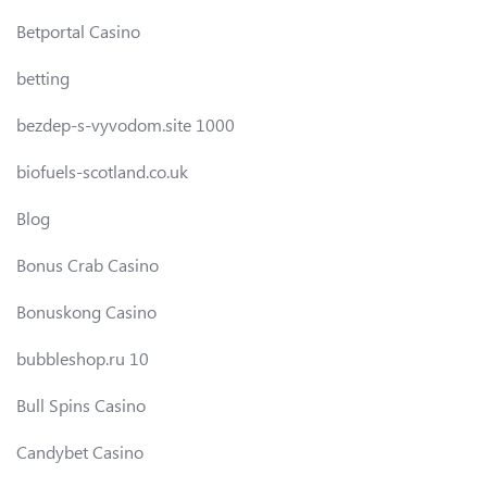
Betportal Casino
betting
bezdep-s-vyvodom.site 1000
biofuels-scotland.co.uk
Blog
Bonus Crab Casino
Bonuskong Casino
bubbleshop.ru 10
Bull Spins Casino
Candybet Casino