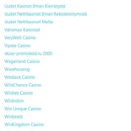
Uudet Kasinot Ilman Kierrätystä
Uudet Nettikasinot Ilman Rekisteröitymistä
Uudet Nettikasinot Malta
Välismaa Kasiinod
VeryWell Casino
Vipsta Casino
vkusv-promokod.ru 2000
Wagerland Casino
Warehousing
Westace Casino
WildChance Casino
Wildies Casino
Wildrobin
Win Unique Casino
Winbeast
WinKingdom Casino