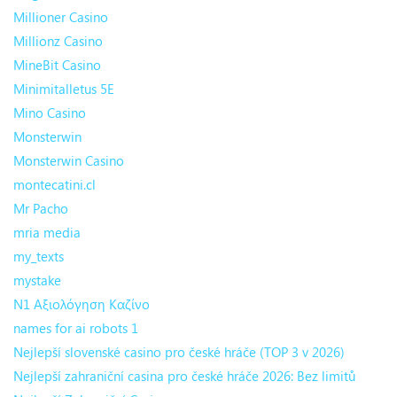
Millioner Casino
Millionz Casino
MineBit Casino
Minimitalletus 5E
Mino Casino
Monsterwin
Monsterwin Casino
montecatini.cl
Mr Pacho
mria media
my_texts
mystake
N1 Αξιολόγηση Καζίνο
names for ai robots 1
Nejlepší slovenské casino pro české hráče (TOP 3 v 2026)
Nejlepší zahraniční casina pro české hráče 2026: Bez limitů