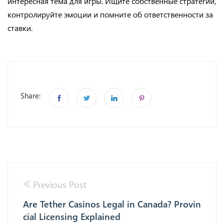
интересная тема для игры. Ищите собственные стратегии,
контролируйте эмоции и помните об ответственности за
ставки.
Share:
Previous Post
Are Tether Casinos Legal in Canada? Provin
cial Licensing Explained