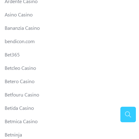
Ardente Casino
Asino Casino
Bananzia Casino
bendicon.com
Bet365
Betcleo Casino
Betero Casino
Betfouru Casino
Betida Casino
Betmica Casino
Betninja