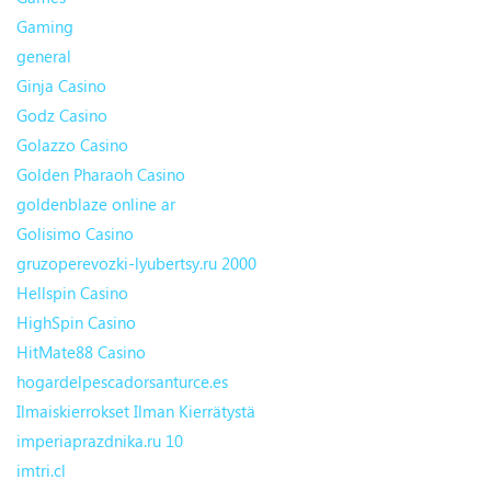
Gaming
general
Ginja Casino
Godz Casino
Golazzo Casino
Golden Pharaoh Casino
goldenblaze online ar
Golisimo Casino
gruzoperevozki-lyubertsy.ru 2000
Hellspin Casino
HighSpin Casino
HitMate88 Casino
hogardelpescadorsanturce.es
Ilmaiskierrokset Ilman Kierrätystä
imperiaprazdnika.ru 10
imtri.cl