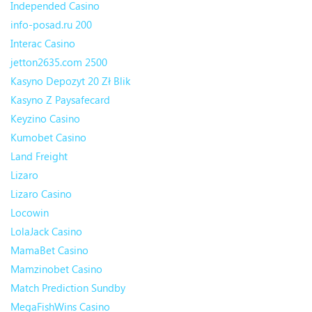
Independed Casino
info-posad.ru 200
Interac Casino
jetton2635.com 2500
Kasyno Depozyt 20 Zł Blik
Kasyno Z Paysafecard
Keyzino Casino
Kumobet Casino
Land Freight
Lizaro
Lizaro Casino
Locowin
LolaJack Casino
MamaBet Casino
Mamzinobet Casino
Match Prediction Sundby
MegaFishWins Casino