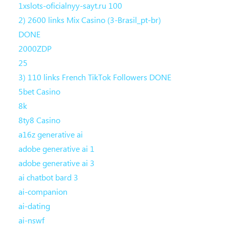
1xslots-oficialnyy-sayt.ru 100
2) 2600 links Mix Casino (3-Brasil_pt-br)
DONE
2000ZDP
25
3) 110 links French TikTok Followers DONE
5bet Casino
8k
8ty8 Casino
a16z generative ai
adobe generative ai 1
adobe generative ai 3
ai chatbot bard 3
ai-companion
ai-dating
ai-nswf