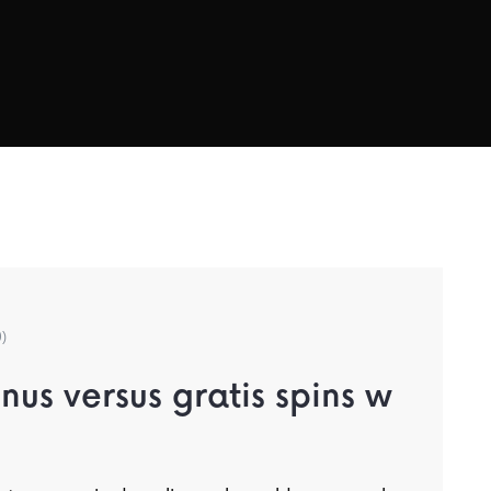
0
)
us versus gratis spins w