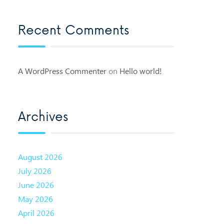
Recent Comments
A WordPress Commenter
on
Hello world!
Archives
August 2026
July 2026
June 2026
May 2026
April 2026