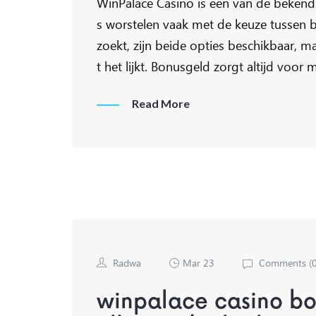
WinPalace Casino is een van de bekend
s worstelen vaak met de keuze tussen bo
zoekt, zijn beide opties beschikbaar, maa
t het lijkt. Bonusgeld zorgt altijd voor 
Read More
Radwa
Mar 23
Comments (
winpalace casino bon