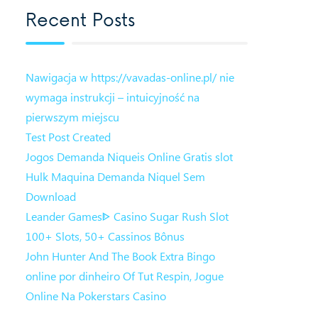
Recent Posts
Nawigacja w https://vavadas-online.pl/ nie
wymaga instrukcji – intuicyjność na
pierwszym miejscu
Test Post Created
Jogos Demanda Niqueis Online Gratis slot
Hulk Maquina Demanda Niquel Sem
Download
Leander Gamesᐈ Casino Sugar Rush Slot
100+ Slots, 50+ Cassinos Bônus
John Hunter And The Book Extra Bingo
online por dinheiro Of Tut Respin, Jogue
Online Na Pokerstars Casino