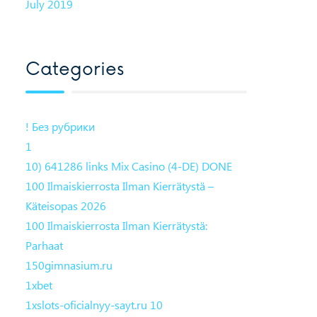
July 2019
Categories
! Без рубрики
1
10) 641286 links Mix Casino (4-DE) DONE
100 Ilmaiskierrosta Ilman Kierrätystä –
Käteisopas 2026
100 Ilmaiskierrosta Ilman Kierrätystä:
Parhaat
150gimnasium.ru
1xbet
1xslots-oficialnyy-sayt.ru 10