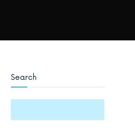
Search