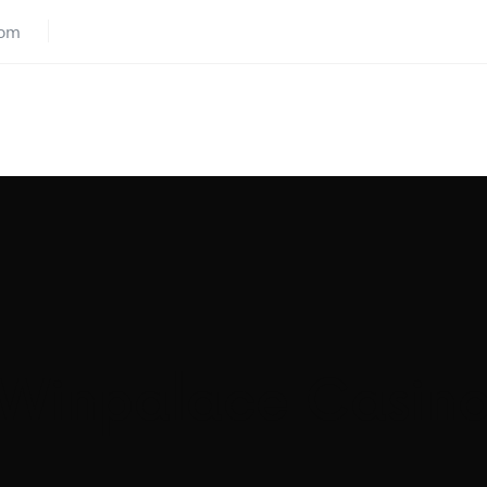
com
Sun - Fri 10 AM - PM
Home
About
Service
Contact
Winpalace Casin