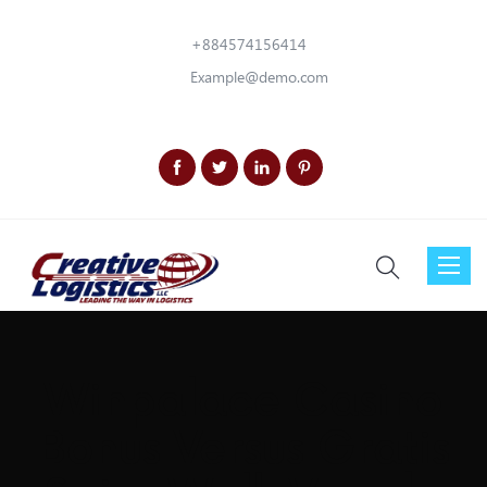
+884574156414
Example@demo.com
Sun - Fri 10 AM - PM
Toggl
naviga
Winpalace Casino
Bonus Versus Gratis