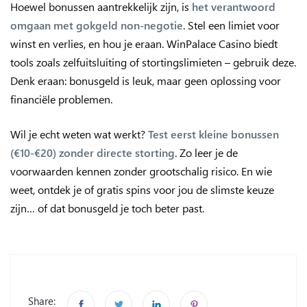
Hoewel bonussen aantrekkelijk zijn, is
het verantwoord
omgaan met gokgeld non-negotie
. Stel een limiet voor
winst en verlies, en hou je eraan. WinPalace Casino biedt
tools zoals zelfuitsluiting of stortingslimieten – gebruik deze.
Denk eraan: bonusgeld is leuk, maar geen oplossing voor
financiële problemen.
Wil je echt weten wat werkt?
Test eerst kleine bonussen
(€10-€20) zonder directe storting
. Zo leer je de
voorwaarden kennen zonder grootschalig risico. En wie
weet, ontdek je of gratis spins voor jou de slimste keuze
zijn… of dat bonusgeld je toch beter past.
Share: