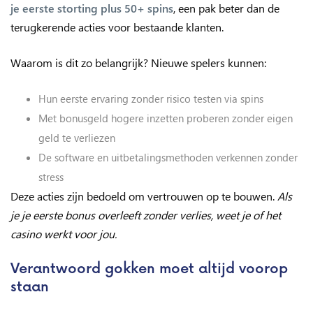
je eerste storting plus 50+ spins
, een pak beter dan de
terugkerende acties voor bestaande klanten.
Waarom is dit zo belangrijk? Nieuwe spelers kunnen:
Hun eerste ervaring zonder risico testen via spins
Met bonusgeld hogere inzetten proberen zonder eigen
geld te verliezen
De software en uitbetalingsmethoden verkennen zonder
stress
Deze acties zijn bedoeld om vertrouwen op te bouwen.
Als
je je eerste bonus overleeft zonder verlies, weet je of het
casino werkt voor jou.
Verantwoord gokken moet altijd voorop
staan