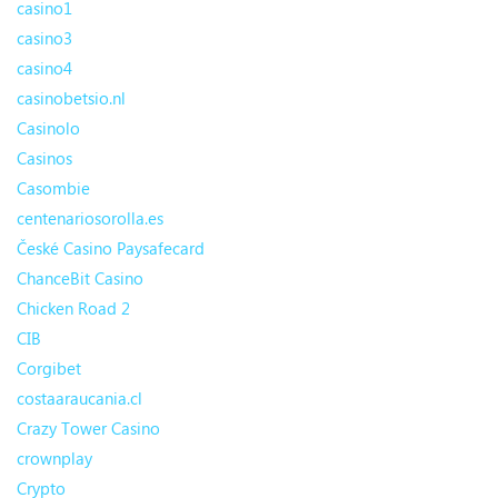
casino1
casino3
casino4
casinobetsio.nl
Casinolo
Casinos
Casombie
centenariosorolla.es
České Casino Paysafecard
ChanceBit Casino
Chicken Road 2
CIB
Corgibet
costaaraucania.cl
Crazy Tower Сasino
crownplay
Crypto