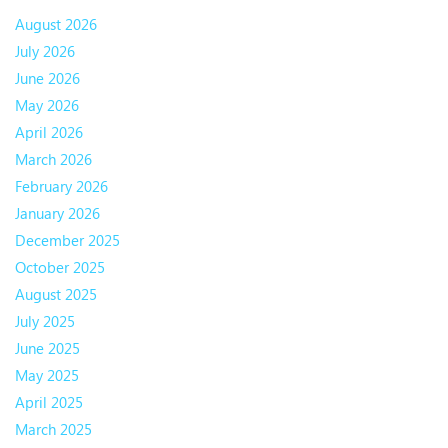
August 2026
July 2026
June 2026
May 2026
April 2026
March 2026
February 2026
January 2026
December 2025
October 2025
August 2025
July 2025
June 2025
May 2025
April 2025
March 2025