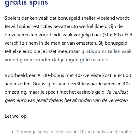
gratis spins
Spelers denken vaak dat bonusgeld sneller vloeiend wordt,
terwijl spins restricties bevatten. In werkelijkheid zijn de
omzetvereisten voor beide vaak vergelijkbaar (30x-60x). Het
verschil zit hem in de manier van omzetten. Bij bonusgeld
telt elke euro die je inzet mee, maar
gratis spins tellen vaak
volledig mee zonder dat je eigen geld riskeert
.
Voorbeeld: een €100-bonus met 40x-vereiste kost je €4000
aan inzetten. Gratis spins van dezelfde waarde vereisen 40x
omzetting, maar je speelt met het casino’s geld.
Je verliest
geen euro van jezelf tijdens het afronden van de vereisten
.
Let wel op:
Sommige spins tellend slechts 10x in plaats van de volle