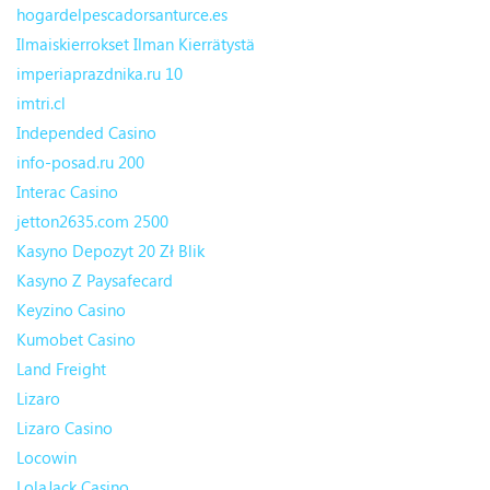
hogardelpescadorsanturce.es
Ilmaiskierrokset Ilman Kierrätystä
imperiaprazdnika.ru 10
imtri.cl
Independed Casino
info-posad.ru 200
Interac Casino
jetton2635.com 2500
Kasyno Depozyt 20 Zł Blik
Kasyno Z Paysafecard
Keyzino Casino
Kumobet Casino
Land Freight
Lizaro
Lizaro Casino
Locowin
LolaJack Casino