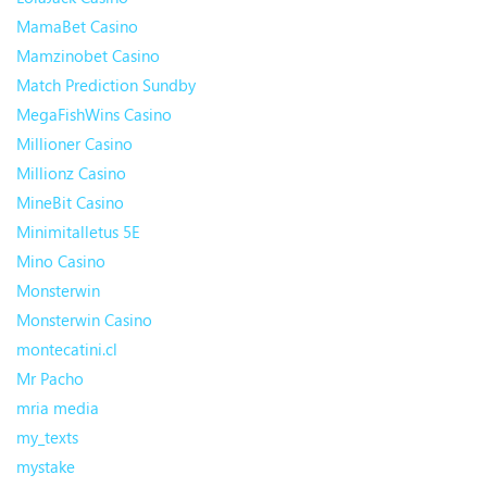
MamaBet Casino
Mamzinobet Casino
Match Prediction Sundby
MegaFishWins Casino
Millioner Casino
Millionz Casino
MineBit Casino
Minimitalletus 5E
Mino Casino
Monsterwin
Monsterwin Casino
montecatini.cl
Mr Pacho
mria media
my_texts
mystake