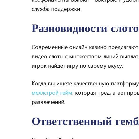
служба поддержки
Разновидности слото
Современные онлайн казино предлагают 
видео слоты с множеством линий выплат
игрок найдет игру по своему вкусу.
Когда вы ищете качественную платформу 
меллстрой гейм
, которая предлагает пр
развлечений.
Ответственный гемб