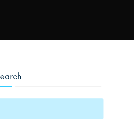
Search