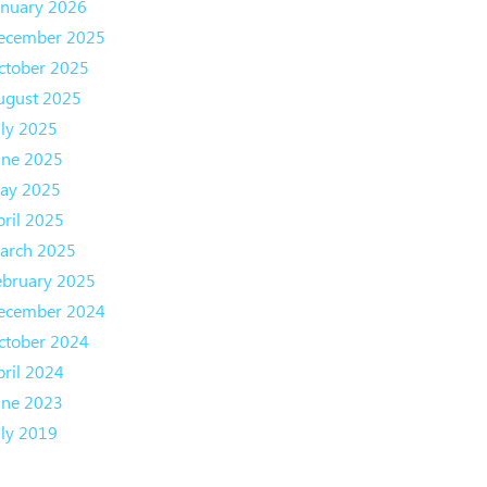
anuary 2026
ecember 2025
ctober 2025
ugust 2025
uly 2025
une 2025
ay 2025
pril 2025
arch 2025
ebruary 2025
ecember 2024
ctober 2024
pril 2024
une 2023
uly 2019