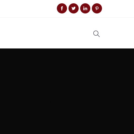
Казино Для Иг