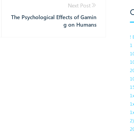
Next Post
C
The Psychological Effects of Gamin
g on Humans
!
1
1
10
2
10
1
1
1x
1x
2
2