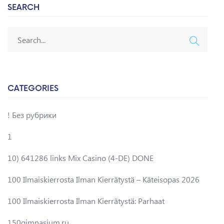
SEARCH
CATEGORIES
! Без рубрики
1
10) 641286 links Mix Casino (4-DE) DONE
100 Ilmaiskierrosta Ilman Kierrätystä – Käteisopas 2026
100 Ilmaiskierrosta Ilman Kierrätystä: Parhaat
150gimnasium.ru