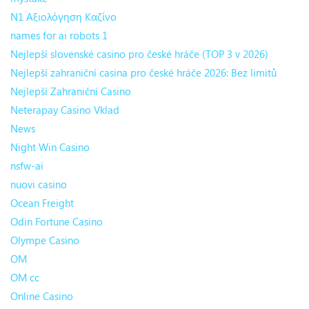
N1 Αξιολόγηση Καζίνο
names for ai robots 1
Nejlepší slovenské casino pro české hráče (TOP 3 v 2026)
Nejlepší zahraniční casina pro české hráče 2026: Bez limitů
Nejlepší Zahraniční Casino
Neterapay Casino Vklad
News
Night Win Casino
nsfw-ai
nuovi casino
Ocean Freight
Odin Fortune Casino
Olympe Casino
OM
OM cc
Online Casino