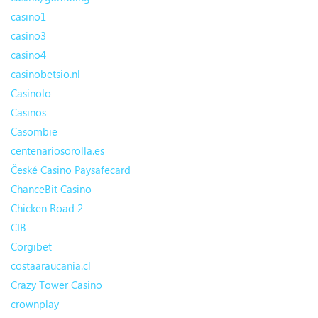
casino1
casino3
casino4
casinobetsio.nl
Casinolo
Casinos
Casombie
centenariosorolla.es
České Casino Paysafecard
ChanceBit Casino
Chicken Road 2
CIB
Corgibet
costaaraucania.cl
Crazy Tower Сasino
crownplay