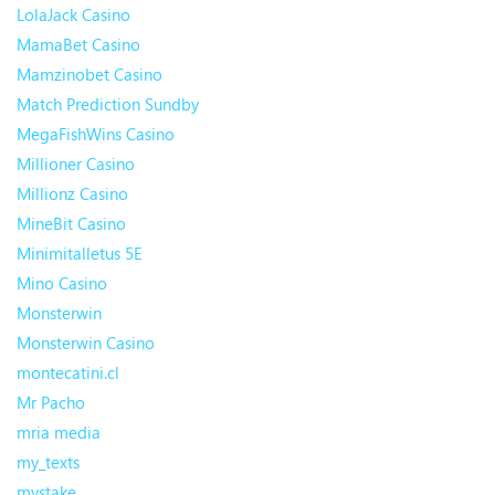
LolaJack Casino
MamaBet Casino
Mamzinobet Casino
Match Prediction Sundby
MegaFishWins Casino
Millioner Casino
Millionz Casino
MineBit Casino
Minimitalletus 5E
Mino Casino
Monsterwin
Monsterwin Casino
montecatini.cl
Mr Pacho
mria media
my_texts
mystake