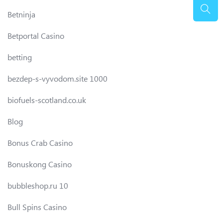
Betninja
Betportal Casino
betting
bezdep-s-vyvodom.site 1000
biofuels-scotland.co.uk
Blog
Bonus Crab Casino
Bonuskong Casino
bubbleshop.ru 10
Bull Spins Casino