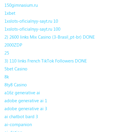
150gimnasium.ru
1xbet
1xslots-oficialnyy-sayt.ru 10
1xslots-oficialnyy-sayt.ru 100
2) 2600 links Mix Casino (3-Brasil_pt-br) DONE
2000ZDP
25
3) 110 links French TikTok Followers DONE
5bet Casino
8k
8ty8 Casino
a16z generative ai
adobe generative ai 1
adobe generative ai 3
ai chatbot bard 3
ai-companion