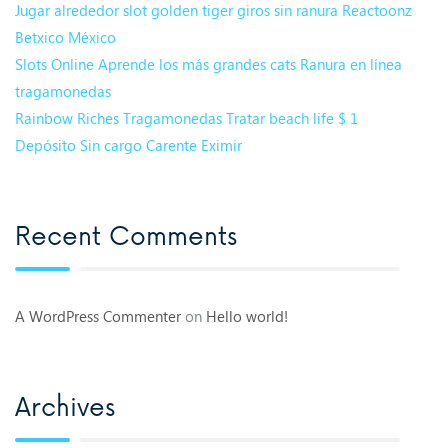
Jugar alrededor slot golden tiger giros sin ranura Reactoonz
Betxico México
Slots Online Aprende los más grandes cats Ranura en línea
tragamonedas
Rainbow Riches Tragamonedas Tratar beach life $ 1
Depósito Sin cargo Carente Eximir
Recent Comments
A WordPress Commenter
on
Hello world!
Archives