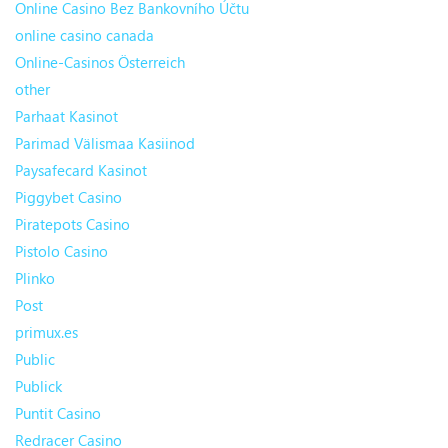
Online Casino Bez Bankovního Účtu
online casino canada
Online-Casinos Österreich
other
Parhaat Kasinot
Parimad Välismaa Kasiinod
Paysafecard Kasinot
Piggybet Casino
Piratepots Casino
Pistolo Casino
Plinko
Post
primux.es
Public
Publick
Puntit Casino
Redracer Casino