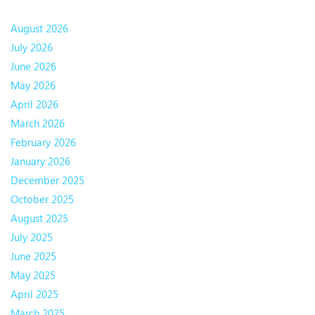
August 2026
July 2026
June 2026
May 2026
April 2026
March 2026
February 2026
January 2026
December 2025
October 2025
August 2025
July 2025
June 2025
May 2025
April 2025
March 2025