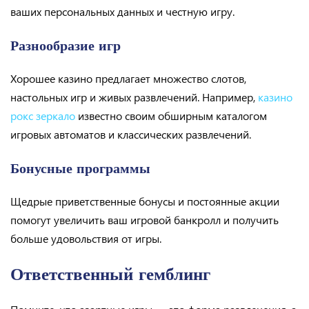
ваших персональных данных и честную игру.
Разнообразие игр
Хорошее казино предлагает множество слотов,
настольных игр и живых развлечений. Например,
казино
рокс зеркало
известно своим обширным каталогом
игровых автоматов и классических развлечений.
Бонусные программы
Щедрые приветственные бонусы и постоянные акции
помогут увеличить ваш игровой банкролл и получить
больше удовольствия от игры.
Ответственный гемблинг