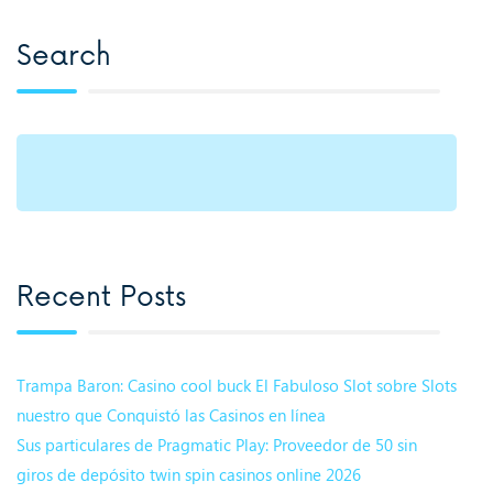
Search
Recent Posts
Trampa Baron: Casino cool buck El Fabuloso Slot sobre Slots
nuestro que Conquistó las Casinos en línea
Sus particulares de Pragmatic Play: Proveedor de 50 sin
giros de depósito twin spin casinos online 2026