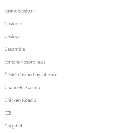
casinobetsio.nl
Casinolo
Casinos
Casombie
centenariosorolla.es
České Casino Paysafecard
ChanceBit Casino
Chicken Road 2
CIB
Corgibet