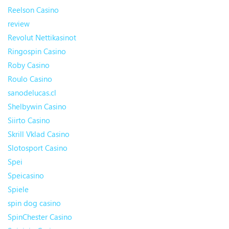
Reelson Casino
review
Revolut Nettikasinot
Ringospin Casino
Roby Casino
Roulo Casino
sanodelucas.cl
Shelbywin Casino
Siirto Casino
Skrill Vklad Casino
Slotosport Casino
Spei
Speicasino
Spiele
spin dog casino
SpinChester Casino