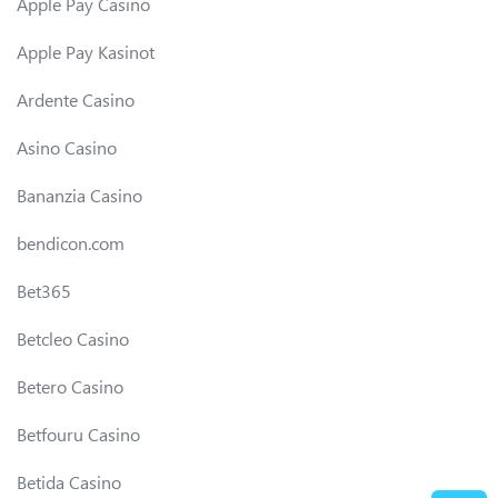
Apple Pay Casino
Apple Pay Kasinot
Ardente Casino
Asino Casino
Bananzia Casino
bendicon.com
Bet365
Betcleo Casino
Betero Casino
Betfouru Casino
Betida Casino