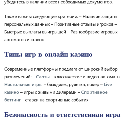
убедитесь в наличии всех необходимых документов.
Также важны следующие критерии: – Наличие защиты
персональных данных – Позитивные отзывы игроков –
Быстрые выплаты выигрышей – Разнообразие игровых
автоматов и ставок
Типы игр в онлайн казино
Современные платформы предлагают широкий выбор
развлечений: –
Слоты
– классические и видео-автоматы –
Настольные игры
– блэкджек, рулетка, покер –
Live
казино
– игры с живыми дилерами –
Спортивное
беттинг
– ставки на спортивные события
Безопасность и ответственная игра