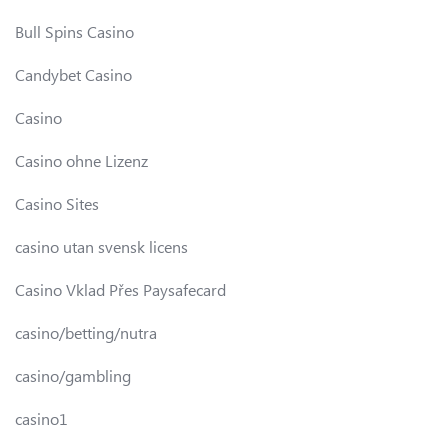
Bull Spins Casino
Candybet Casino
Casino
Casino ohne Lizenz
Casino Sites
casino utan svensk licens
Casino Vklad Přes Paysafecard
casino/betting/nutra
casino/gambling
casino1