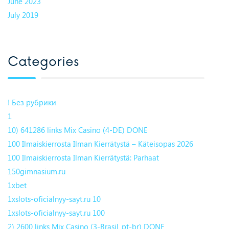
June 2023
July 2019
Categories
! Без рубрики
1
10) 641286 links Mix Casino (4-DE) DONE
100 Ilmaiskierrosta Ilman Kierrätystä – Käteisopas 2026
100 Ilmaiskierrosta Ilman Kierrätystä: Parhaat
150gimnasium.ru
1xbet
1xslots-oficialnyy-sayt.ru 10
1xslots-oficialnyy-sayt.ru 100
2) 2600 links Mix Casino (3-Brasil_pt-br) DONE