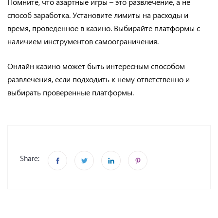
Помните, что азартные игры – это развлечение, а не
способ заработка. Установите лимиты на расходы и
время, проведенное в казино. Выбирайте платформы с
наличием инструментов самоограничения.
Онлайн казино может быть интересным способом
развлечения, если подходить к нему ответственно и
выбирать проверенные платформы.
Share: