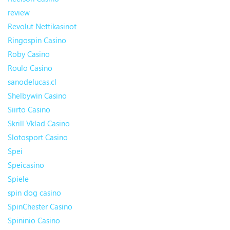
review
Revolut Nettikasinot
Ringospin Casino
Roby Casino
Roulo Casino
sanodelucas.cl
Shelbywin Casino
Siirto Casino
Skrill Vklad Casino
Slotosport Casino
Spei
Speicasino
Spiele
spin dog casino
SpinChester Casino
Spininio Casino