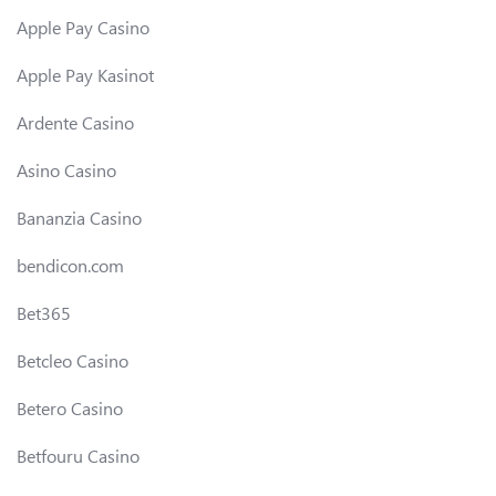
Apple Pay Casino
Apple Pay Kasinot
Ardente Casino
Asino Casino
Bananzia Casino
bendicon.com
Bet365
Betcleo Casino
Betero Casino
Betfouru Casino