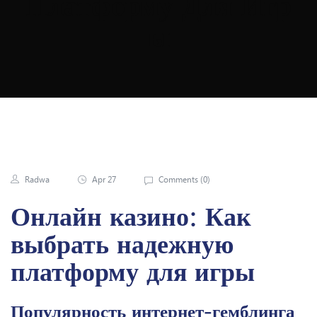
Платформу Для Игр
Ы
Radwa
Apr 27
Comments (
0
)
Онлайн казино: Как
выбрать надежную
платформу для игры
Популярность интернет-гемблинга