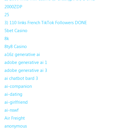
2000ZDP
25
3) 110 links French TikTok Followers DONE
5bet Casino
8k
8ty8 Casino
a16z generative ai
adobe generative ai 1
adobe generative ai 3
ai chatbot bard 3
ai-companion
ai-dating
ai-girlfriend
ai-nswf
Air Freight
anonymous