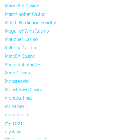
MamaBet Casino
Mamzinobet Casino
Match Prediction Sundby
MegaFishWins Casino
Millioner Casino
Millionz Casino
MineBit Casino
Minimitalletus 5E
Mino Casino
Monsterwin
Monsterwin Casino
montecatini.cl
Mr Pacho
mria media
my_texts
mystake