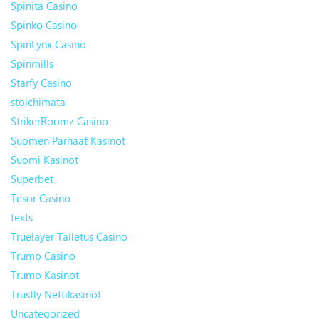
Spinita Casino
Spinko Casino
SpinLynx Casino
Spinmills
Starfy Casino
stoichimata
StrikerRoomz Casino
Suomen Parhaat Kasinot
Suomi Kasinot
Superbet
Tesor Casino
texts
Truelayer Talletus Casino
Trumo Casino
Trumo Kasinot
Trustly Nettikasinot
Uncategorized