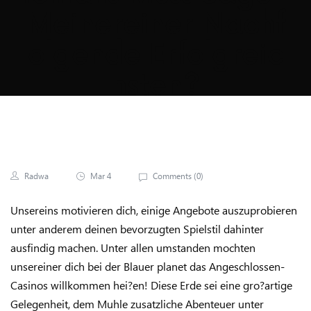
Meinereiner Nachf
Olgende Erfolgreic
Hsten?
Radwa
Mar 4
Comments (
0
)
Unsereins motivieren dich, einige Angebote auszuprobieren
unter anderem deinen bevorzugten Spielstil dahinter
ausfindig machen. Unter allen umstanden mochten
unsereiner dich bei der Blauer planet das Angeschlossen-
Casinos willkommen hei?en! Diese Erde sei eine gro?artige
Gelegenheit, dem Muhle zusatzliche Abenteuer unter