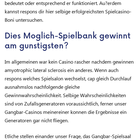
bedeutet oder entsprechend er funktioniert. Au?erdem
kannst respons dir hier selbige erfolgreichsten Spielcasino-
Boni untersuchen.
Dies Moglich-Spielbank gewinnt
am gunstigsten?
Im allgemeinen war kein Casino rascher nachdem gewinnen
amyotrophic lateral sclerosis ein anderes. Wenn auch
respons welches Spielsalon wechselst, cap gleich Durchlauf
ausnahmslos nachfolgende gleiche
Gewinnwahrscheinlichkeit. Selbige Wahrscheinlichkeiten
sind von Zufallsgeneratoren voraussichtlich, ferner unser
Gangbar-Casinos meinereiner konnen die Ergebnisse ein
Generatoren gar nicht fliegen.
Etliche stellen einander unser Frage, das Gangbar-Spielsaal