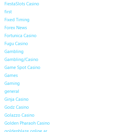
FiestaSlots Casino
first
Fixed Timing
Forex News
Fortunica Casino
Fugu Casino
Gambling
Gambling/Casino
Game Spot Casino
Games
Gaming
general
Ginja Casino
Godz Casino
Golazzo Casino
Golden Pharaoh Casino
goldenblaze online ar