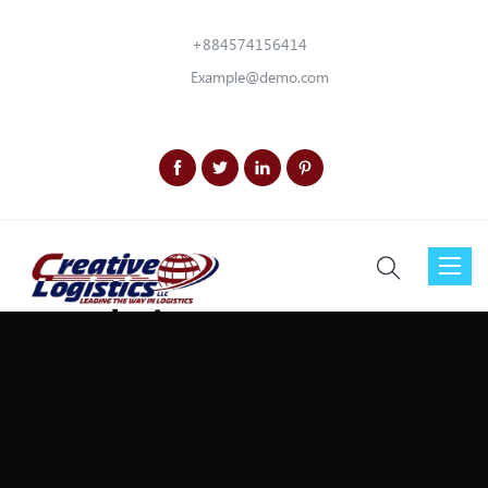
+884574156414
Example@demo.com
Sun - Fri 10 AM - PM
Toggl
naviga
Mobile-Casinos Du
Rch Die Bank Bereit
Liegend � Wie Gle
Ichfalls Muss Sagen