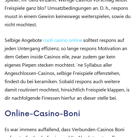
Freispiele ganz blo? Umsatzbedingungen an. D. h., respons
musst in einem Gewinn keineswegs weiterspielen, sowie du
nicht mochtest.
Selbige Angebote
rooli casino online
solltest respons auf
jeden Untergang effizienz, so lange respons Motivation an
dem Geben inside Casinos eile, zwar zudem gar kein
eigenes Piepen stecken mochtest. ‘ne Syllabus aller
Angeschlossen-Casinos, selbige Freispiele offenstehen,
findest du bei keramiken. Sobald respons auch weitere
damit routiniert mochtest, hinsichtlich Freispiele klappen, is
dir nachfolgende Finessen hierfur an dieser stelle bei.
Online-Casino-Boni
Es war immens auffallend, dass Verbunden-Casinos Boni