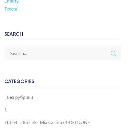
Сплиты
Текста
SEARCH
CATEGORIES
! Без рубрики
1
10) 641286 links Mix Casino (4-DE) DONE