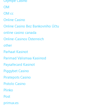
Olympe Casino
OM
OM cc
Online Casino
Online Casino Bez Bankovního Účtu
online casino canada
Online-Casinos Österreich
other
Parhaat Kasinot
Parimad Välismaa Kasiinod
Paysafecard Kasinot
Piggybet Casino
Piratepots Casino
Pistolo Casino
Plinko
Post
primux.es