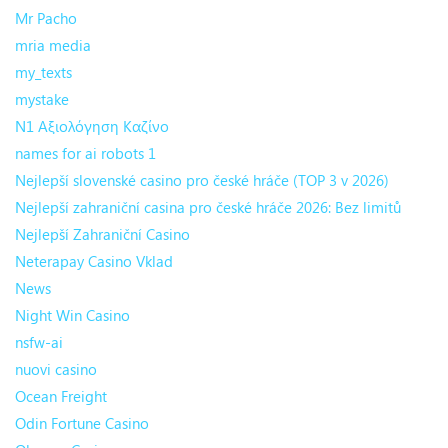
Mr Pacho
mria media
my_texts
mystake
N1 Αξιολόγηση Καζίνο
names for ai robots 1
Nejlepší slovenské casino pro české hráče (TOP 3 v 2026)
Nejlepší zahraniční casina pro české hráče 2026: Bez limitů
Nejlepší Zahraniční Casino
Neterapay Casino Vklad
News
Night Win Casino
nsfw-ai
nuovi casino
Ocean Freight
Odin Fortune Casino