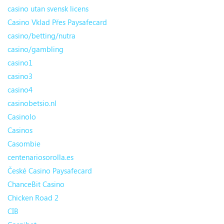
casino utan svensk licens
Casino Vklad Přes Paysafecard
casino/betting/nutra
casino/gambling
casino1
casino3
casino4
casinobetsio.nl
Casinolo
Casinos
Casombie
centenariosorolla.es
České Casino Paysafecard
ChanceBit Casino
Chicken Road 2
CIB