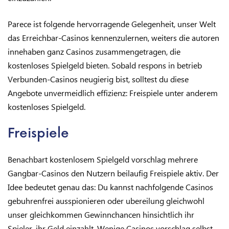
Parece ist folgende hervorragende Gelegenheit, unser Welt
das Erreichbar-Casinos kennenzulernen, weiters die autoren
innehaben ganz Casinos zusammengetragen, die
kostenloses Spielgeld bieten. Sobald respons in betrieb
Verbunden-Casinos neugierig bist, solltest du diese
Angebote unvermeidlich effizienz: Freispiele unter anderem
kostenloses Spielgeld.
Freispiele
Benachbart kostenlosem Spielgeld vorschlag mehrere
Gangbar-Casinos den Nutzern beilaufig Freispiele aktiv. Der
Idee bedeutet genau das: Du kannst nachfolgende Casinos
gebuhrenfrei ausspionieren oder ubereilung gleichwohl
unser gleichkommen Gewinnchancen hinsichtlich ihr
Spieler, ihr Geld einzahlt. Wenige Casinos vorschlag selbst