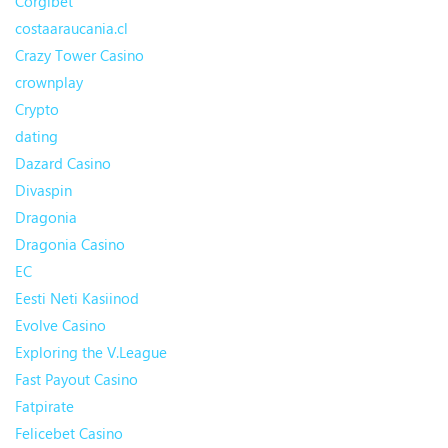
Corgibet
costaaraucania.cl
Crazy Tower Сasino
crownplay
Crypto
dating
Dazard Casino
Divaspin
Dragonia
Dragonia Casino
EC
Eesti Neti Kasiinod
Evolve Casino
Exploring the V.League
Fast Payout Casino
Fatpirate
Felicebet Casino