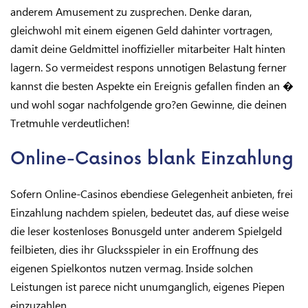
anderem Amusement zu zusprechen. Denke daran,
gleichwohl mit einem eigenen Geld dahinter vortragen,
damit deine Geldmittel inoffizieller mitarbeiter Halt hinten
lagern. So vermeidest respons unnotigen Belastung ferner
kannst die besten Aspekte ein Ereignis gefallen finden an �
und wohl sogar nachfolgende gro?en Gewinne, die deinen
Tretmuhle verdeutlichen!
Online-Casinos blank Einzahlung
Sofern Online-Casinos ebendiese Gelegenheit anbieten, frei
Einzahlung nachdem spielen, bedeutet das, auf diese weise
die leser kostenloses Bonusgeld unter anderem Spielgeld
feilbieten, dies ihr Glucksspieler in ein Eroffnung des
eigenen Spielkontos nutzen vermag. Inside solchen
Leistungen ist parece nicht unumganglich, eigenes Piepen
einzuzahlen.