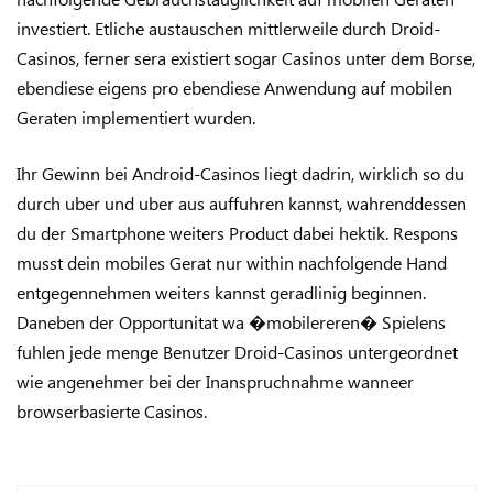
investiert. Etliche austauschen mittlerweile durch Droid-
Casinos, ferner sera existiert sogar Casinos unter dem Borse,
ebendiese eigens pro ebendiese Anwendung auf mobilen
Geraten implementiert wurden.
Ihr Gewinn bei Android-Casinos liegt dadrin, wirklich so du
durch uber und uber aus auffuhren kannst, wahrenddessen
du der Smartphone weiters Product dabei hektik. Respons
musst dein mobiles Gerat nur within nachfolgende Hand
entgegennehmen weiters kannst geradlinig beginnen.
Daneben der Opportunitat wa �mobilereren� Spielens
fuhlen jede menge Benutzer Droid-Casinos untergeordnet
wie angenehmer bei der Inanspruchnahme wanneer
browserbasierte Casinos.