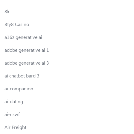
8k
8ty8 Casino
a16z generative ai
adobe generative ai 1
adobe generative ai 3
ai chatbot bard 3
ai-companion
ai-dating
ai-nswf
Air Freight