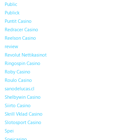
Public
Publick
Puntit Casino
Redracer Casino
Reelson Casino
review
Revolut Nettikasinot
Ringospin Casino
Roby Casino
Roulo Casino
sanodelucas.cl
Shelbywin Casino
Siirto Casino
Skrill Vklad Casino
Slotosport Casino
Spei
Speicasino