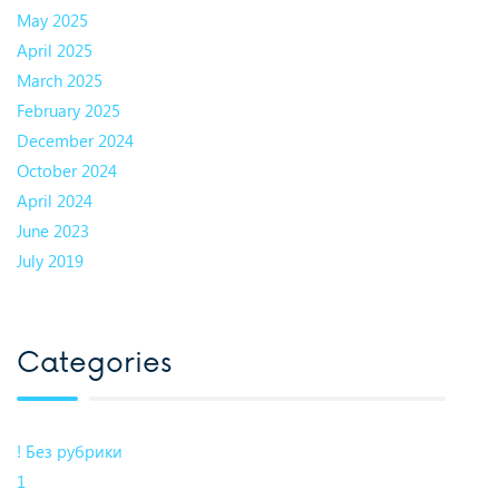
May 2025
April 2025
March 2025
February 2025
December 2024
October 2024
April 2024
June 2023
July 2019
Categories
! Без рубрики
1