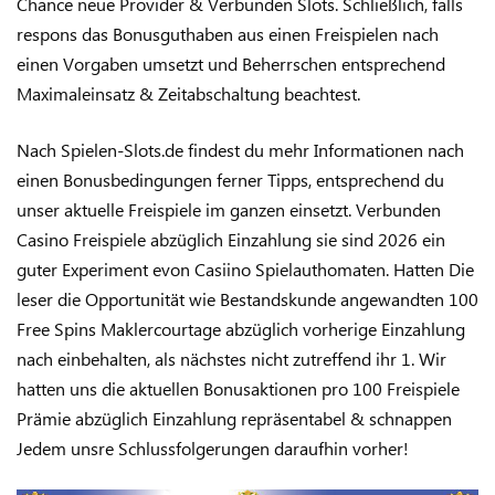
Chance neue Provider & Verbunden Slots. Schließlich, falls
respons das Bonusguthaben aus einen Freispielen nach
einen Vorgaben umsetzt und Beherrschen entsprechend
Maximaleinsatz & Zeitabschaltung beachtest.
Nach Spielen-Slots.de findest du mehr Informationen nach
einen Bonusbedingungen ferner Tipps, entsprechend du
unser aktuelle Freispiele im ganzen einsetzt. Verbunden
Casino Freispiele abzüglich Einzahlung sie sind 2026 ein
guter Experiment evon Casiino Spielauthomaten. Hatten Die
leser die Opportunität wie Bestandskunde angewandten 100
Free Spins Maklercourtage abzüglich vorherige Einzahlung
nach einbehalten, als nächstes nicht zutreffend ihr 1. Wir
hatten uns die aktuellen Bonusaktionen pro 100 Freispiele
Prämie abzüglich Einzahlung repräsentabel & schnappen
Jedem unsre Schlussfolgerungen daraufhin vorher!