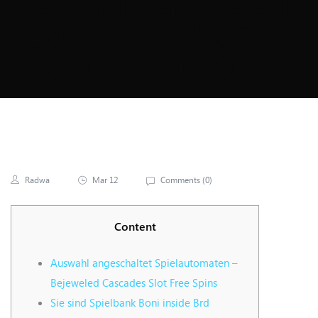
Er Und Bejeweled
Cascades Slot Free
Spins Boni 2026
Radwa
Mar 12
Comments (
0
)
Content
Auswahl angeschaltet Spielautomaten –
Bejeweled Cascades Slot Free Spins
Sie sind Spielbank Boni inside Brd