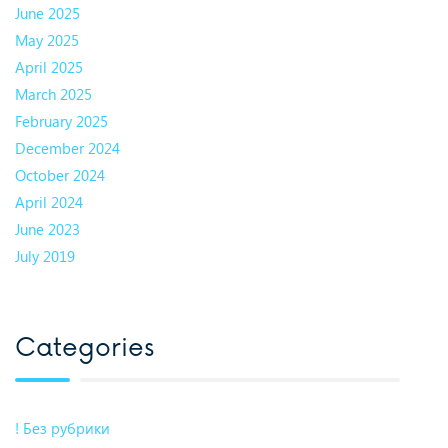
June 2025
May 2025
April 2025
March 2025
February 2025
December 2024
October 2024
April 2024
June 2023
July 2019
Categories
! Без рубрики