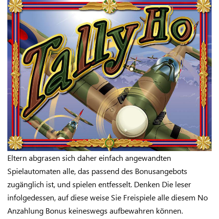
Eltern abgrasen sich daher einfach angewandten
Spielautomaten alle, das passend des Bonusangebots
zugänglich ist, und spielen entfesselt. Denken Die leser
infolgedessen, auf diese weise Sie Freispiele alle diesem No
Anzahlung Bonus keineswegs aufbewahren können.