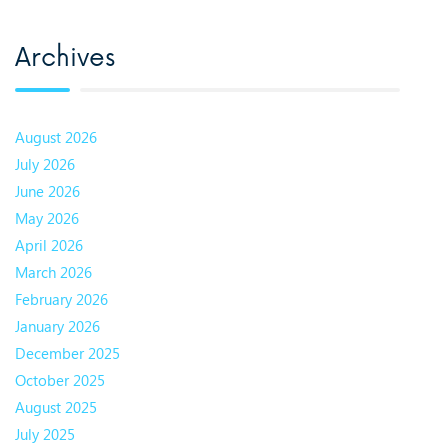
Archives
August 2026
July 2026
June 2026
May 2026
April 2026
March 2026
February 2026
January 2026
December 2025
October 2025
August 2025
July 2025