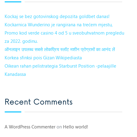
Kockaj se bez gotovinskog depozita goldbet danas!
Kockarnica Wunderino je rangirana na trećem mjestu,
Promo kod verde casino 4 od 5 u sveobuhvatnom pregledu
za 2022. godinu.
ऑनलाइन उपलब्ध सबसे लोकप्रिय स्लॉट मशीन प्रोग्रामों का आनंद लें
Korkea sfinksi pois Gizan Wikipediasta
Oikean rahan pelistrategia Starburst Position -pelaajille
Kanadassa
Recent Comments
A WordPress Commenter
on
Hello world!