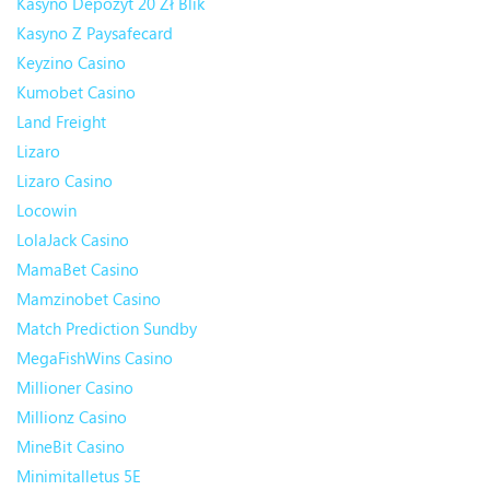
Kasyno Depozyt 20 Zł Blik
Kasyno Z Paysafecard
Keyzino Casino
Kumobet Casino
Land Freight
Lizaro
Lizaro Casino
Locowin
LolaJack Casino
MamaBet Casino
Mamzinobet Casino
Match Prediction Sundby
MegaFishWins Casino
Millioner Casino
Millionz Casino
MineBit Casino
Minimitalletus 5E