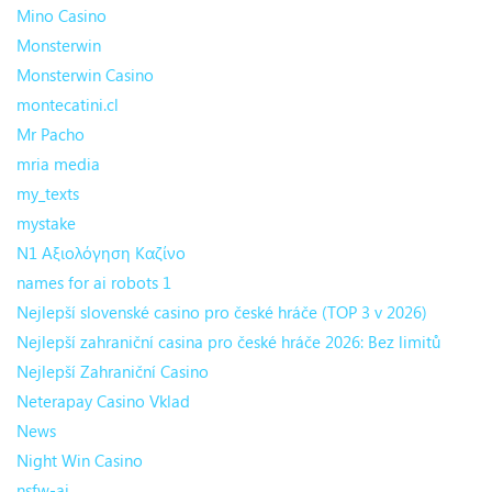
Mino Casino
Monsterwin
Monsterwin Casino
montecatini.cl
Mr Pacho
mria media
my_texts
mystake
N1 Αξιολόγηση Καζίνο
names for ai robots 1
Nejlepší slovenské casino pro české hráče (TOP 3 v 2026)
Nejlepší zahraniční casina pro české hráče 2026: Bez limitů
Nejlepší Zahraniční Casino
Neterapay Casino Vklad
News
Night Win Casino
nsfw-ai