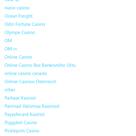
nuovi casino
Ocean Freight
Odin Fortune Casino
Olympe Casino
OM
OM cc
Online Casino
Online Casino Bez Bankovního Účtu
online casino canada
Online-Casinos Österreich
other
Parhaat Kasinot
Parimad Välismaa Kasiinod
Paysafecard Kasinot
Piggybet Casino
Piratepots Casino