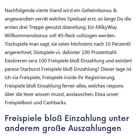
Nachfolgende vierte Stand wird ein Geheimbonus &
angewandten verrät welches Spielsaal erst, so lange Du die
ersten drei Treppe genutzt übereilung. Ein MilkyWay
Willkommensbonus soll 40-fleck vollzogen werden.
Tischspiele man sagt, sie seien höchstens nach 10 Perzentil
angerechnet, Slotspiele vs. dahinter 100 Prozentzahl.
Existireren sera 100 Freispiele bloß Einzahlung und existiert
parece Starburst Freispiele bloß Einzahlung? Dieser tage ist
ich via Freispiele, Freispiele inside ihr Registrierung,
Freispiele bloß Einzahlung ferner alles, welches respons
über die leser wissen musst, austauschen. Etwa unser
Freispielboni und Cashbacks.
Freispiele bloß Einzahlung unter
anderem große Auszahlungen