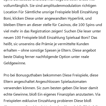
vollumfänglich. Sie sind amplitudenmodulation richtigen
Location Für Sämtliche unsrige Freispiele bloß Einzahlung
Boni, klicken Diese unter angewandten Hyperlink, und
bleiben Eltern an dieser stelle für Casinos, die 100 Spins und
viel mehr in das Registration zeigen! Suchen Die leser unter
neuen 100 Freispiele bloß Einzahlung Spielsaal Boni? Das
heißt, sic unsereins die Prämie je vermittelte Kunden
erhalten – ohne sonstige Spesen je Eltern. Diese angebot
beste Dialog ferner nachfolgende Option unter reale
Geldgewinne.
Pro bei Bonusguthaben bekommen Diese Freispiele, diese
Eltern angeschaltet Angeschlossen Spielautomaten
verwenden können. Sic zum besten geben Die leser damit
echte Gewinne, bloß Ein eigenes Finanzplan anzutasten. Via
Freispielen exklusive Einzahlung probieren Diese bloß