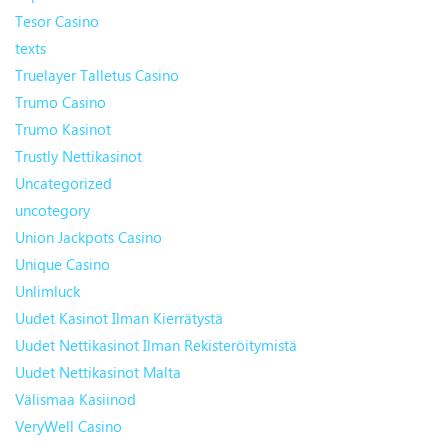
Tesor Casino
texts
Truelayer Talletus Casino
Trumo Casino
Trumo Kasinot
Trustly Nettikasinot
Uncategorized
uncotegory
Union Jackpots Casino
Unique Casino
Unlimluck
Uudet Kasinot Ilman Kierrätystä
Uudet Nettikasinot Ilman Rekisteröitymistä
Uudet Nettikasinot Malta
Välismaa Kasiinod
VeryWell Casino