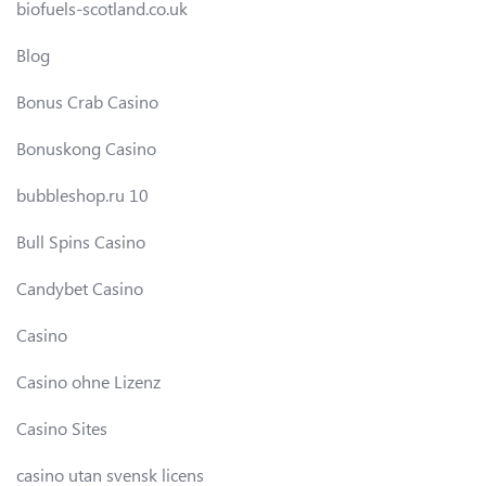
biofuels-scotland.co.uk
Blog
Bonus Crab Casino
Bonuskong Casino
bubbleshop.ru 10
Bull Spins Casino
Candybet Casino
Casino
Casino ohne Lizenz
Casino Sites
casino utan svensk licens