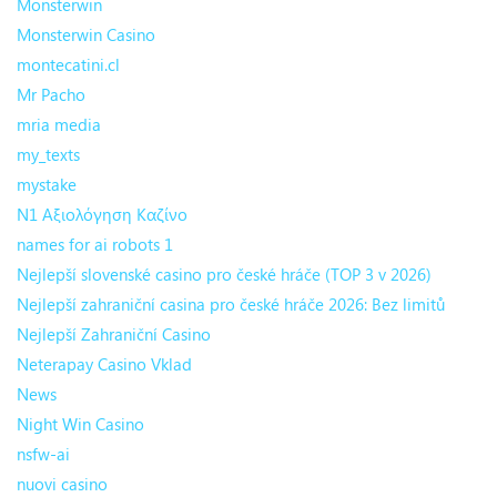
Monsterwin
Monsterwin Casino
montecatini.cl
Mr Pacho
mria media
my_texts
mystake
N1 Αξιολόγηση Καζίνο
names for ai robots 1
Nejlepší slovenské casino pro české hráče (TOP 3 v 2026)
Nejlepší zahraniční casina pro české hráče 2026: Bez limitů
Nejlepší Zahraniční Casino
Neterapay Casino Vklad
News
Night Win Casino
nsfw-ai
nuovi casino