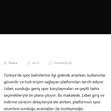
Utkunları İçin Pratik
Çözüm
Radwa
Jun 4
Comments (
0
)
Türkiye’de spor bahislerine ilgi giderek artarken, kullanıcılar
güvenilir ve hızlı erişim sağlayan platformları tercih ediyor.
1xbet, sunduğu geniş spor karşılaşmaları ve çeşitli bahis
seçenekleriyle ön plana çıkıyor. Bu makalede, 1xbet giriş ve
indirme sürecini detaylarıyla ele alırken, platformun spor
severlere sunduğu avantajları da inceleyeceğiz.