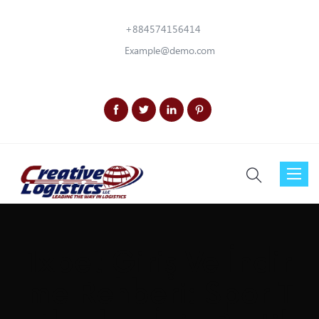
+884574156414
Example@demo.com
Sun - Fri 10 AM - PM
Toggl
naviga
1xbet Giriş Ve İndir
Me Rehberi: Spor T