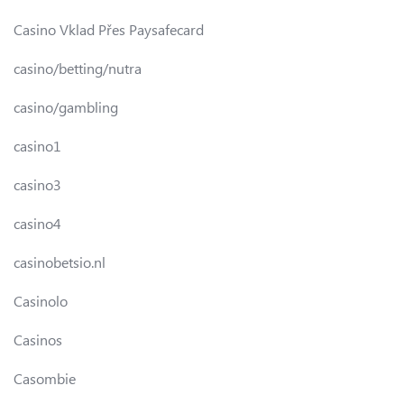
Casino Vklad Přes Paysafecard
casino/betting/nutra
casino/gambling
casino1
casino3
casino4
casinobetsio.nl
Casinolo
Casinos
Casombie