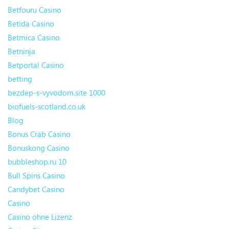
Betfouru Casino
Betida Casino
Betmica Casino
Betninja
Betportal Casino
betting
bezdep-s-vyvodom.site 1000
biofuels-scotland.co.uk
Blog
Bonus Crab Casino
Bonuskong Casino
bubbleshop.ru 10
Bull Spins Casino
Candybet Casino
Casino
Casino ohne Lizenz