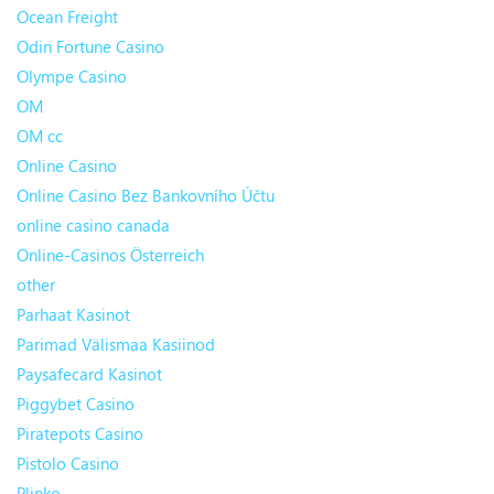
Ocean Freight
Odin Fortune Casino
Olympe Casino
OM
OM cc
Online Casino
Online Casino Bez Bankovního Účtu
online casino canada
Online-Casinos Österreich
other
Parhaat Kasinot
Parimad Välismaa Kasiinod
Paysafecard Kasinot
Piggybet Casino
Piratepots Casino
Pistolo Casino
Plinko