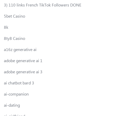
3) 110 links French TikTok Followers DONE
5bet Casino
8k
8ty8 Casino
a16z generative ai
adobe generative ai 1
adobe generative ai 3
ai chatbot bard 3
ai-companion
ai-dating