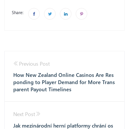
Share:
Previous Post
How New Zealand Online Casinos Are Res
ponding to Player Demand for More Trans
parent Payout Timelines
Next Post
Jak mezinárodní herní platformy chrání os