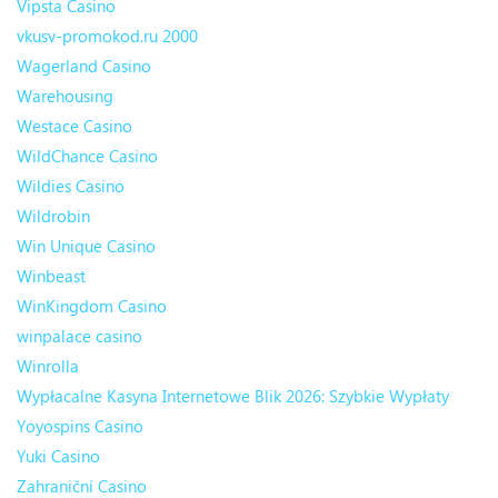
Vipsta Casino
vkusv-promokod.ru 2000
Wagerland Casino
Warehousing
Westace Casino
WildChance Casino
Wildies Casino
Wildrobin
Win Unique Casino
Winbeast
WinKingdom Casino
winpalace casino
Winrolla
Wypłacalne Kasyna Internetowe Blik 2026: Szybkie Wypłaty
Yoyospins Casino
Yuki Casino
Zahraniční Casino