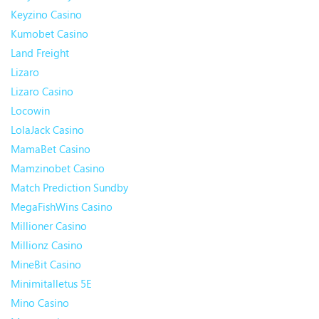
Keyzino Casino
Kumobet Casino
Land Freight
Lizaro
Lizaro Casino
Locowin
LolaJack Casino
MamaBet Casino
Mamzinobet Casino
Match Prediction Sundby
MegaFishWins Casino
Millioner Casino
Millionz Casino
MineBit Casino
Minimitalletus 5E
Mino Casino