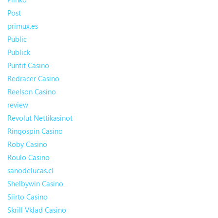
Post
primux.es
Public
Publick
Puntit Casino
Redracer Casino
Reelson Casino
review
Revolut Nettikasinot
Ringospin Casino
Roby Casino
Roulo Casino
sanodelucas.cl
Shelbywin Casino
Siirto Casino
Skrill Vklad Casino