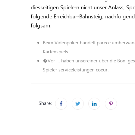
diesseitigen Spielern nicht unser Anlass, S
folgende Erreichbar-Bahnsteig, nachfolgende 
folgsam.
Beim Videopoker handelt parece umherwande
Kartenspiels.
�Vor … haben unsereiner uber die Boni ges
Spieler serviceleistungen coeur.
Share: