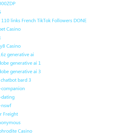
000ZDP
5
) 110 links French TikTok Followers DONE
bet Casino
k
ty8 Casino
6z generative ai
dobe generative ai 1
dobe generative ai 3
 chatbot bard 3
i-companion
-dating
i-nswf
r Freight
nonymous
phrodite Casino