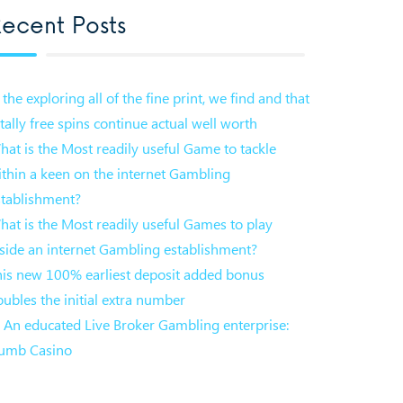
ecent Posts
 the exploring all of the fine print, we find and that
tally free spins continue actual well worth
at is the Most readily useful Game to tackle
ithin a keen on the internet Gambling
stablishment?
hat is the Most readily useful Games to play
nside an internet Gambling establishment?
his new 100% earliest deposit added bonus
ubles the initial extra number
? An educated Live Broker Gambling enterprise:
umb Casino