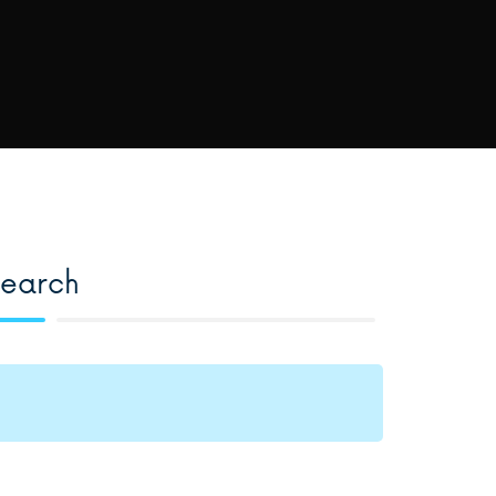
Search