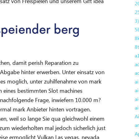
atz von Freispielen und unserem Gift idea
2
2
3
 speiender berg
5
8
8
a1
uchen, damit perish Reparation zu
a
bgabe hinter erwerben. Unter einsatz von
a
es moglich, unter zuhilfenahme von mark
ai
en eines bestimmten Slot machines
a
ai
 nachfolgende Frage, inwiefern 10.000 m?
a
ermal mark Anbieter hinten vortragen.
Ai
en, weil so lange Sie qua gleichwohl einem
a
 zum wiederholten mal jedoch sicherlich just
A
eise ermoglicht Vulkan Las vegas, nevada