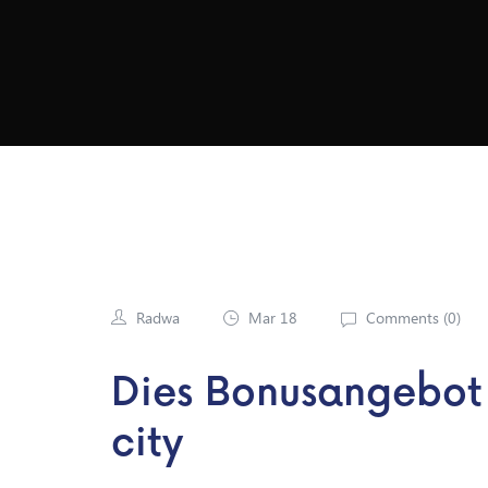
Radwa
Mar 18
Comments (
0
)
Dies Bonusangebot 
city