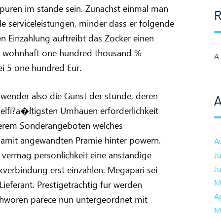
fspuren im stande sein. Zunachst einmal man
le serviceleistungen, minder dass er folgende
en Einzahlung auftreibt das Zocker einen
e a wohnhaft one hundred thousand %
A
ei 5 one hundred Eur.
nwender also die Gunst der stunde, deren
A
lfi?a�ltigsten Umhauen erforderlichkeit
derem Sonderangeboten welches
amit angewandten Pramie hinter powern.
A
 vermag personlichkeit eine anstandige
J
kverbindung erst einzahlen. Megapari sei
J
M
ieferant. Prestigetrachtig fur werden
A
chworen parece nun untergeordnet mit
M