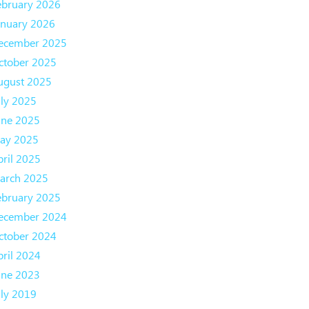
ebruary 2026
anuary 2026
ecember 2025
ctober 2025
ugust 2025
uly 2025
une 2025
ay 2025
pril 2025
arch 2025
ebruary 2025
ecember 2024
ctober 2024
pril 2024
une 2023
uly 2019