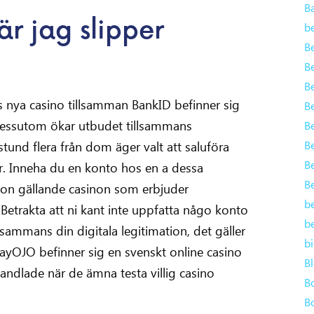
B
är jag slipper
b
B
B
B
nns nya casino tillsamman BankID befinner sig
B
Dessutom ökar utbudet tillsammans
B
B
tund flera från dom äger valt att saluföra
Be
. Inneha du en konto hos en a dessa
B
ation gällande casinon som erbjuder
be
etrakta att ni kant inte uppfatta någo konto
b
lsammans din digitala legitimation, det gäller
bi
PlayOJO befinner sig en svenskt online casino
B
handlade när de ämna testa villig casino
B
B