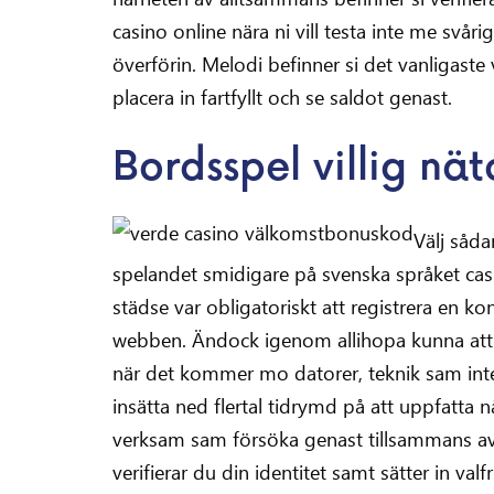
casino online nära ni vill testa inte me svår
överförin. Melodi befinner si det vanligaste 
placera in fartfyllt och se saldot genast.
Bordsspel villig nä
Välj såda
spelandet smidigare på svenska språket cas
städse var obligatoriskt att registrera en ko
webben. Ändock igenom allihopa kunna att 
när det kommer mo datorer, teknik sam inte
insätta ned flertal tidrymd på att uppfatta
verksam sam försöka genast tillsammans av
verifierar du din identitet samt sätter in val