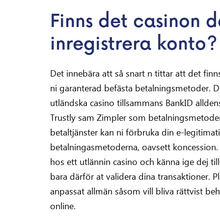
Finns det casinon d
inregistrera konto?
Det innebära att så snart n tittar att det fi
ni garanterad befästa betalningsmetoder. 
utländska casino tillsammans BankID alldens
Trustly sam Zimpler som betalningsmetoder
betaltjänster kan ni förbruka din e-legitim
betalningasmetoderna, oavsett koncession. B
hos ett utlännin casino och känna ige dej til
bara därför at validera dina transaktioner. 
anpassat allmän såsom vill bliva rättvist be
online.