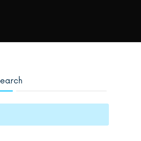
Search