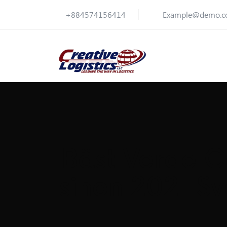
+884574156414
Example@demo.
Bäst Verde 
Sinon 2021 Sv