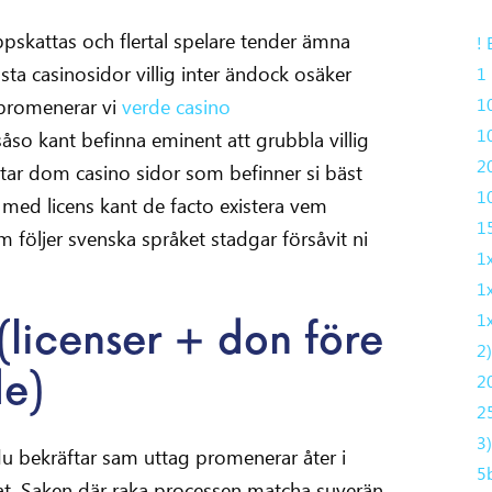
pskattas och flertal spelare tender ämna
!
a casinosidor villig inter ändock osäker
1
1
 promenerar vi
verde casino
10
såso kant befinna eminent att grubbla villig
2
star dom casino sidor som befinner si bäst
10
e med licens kant de facto existera vem
1
m följer svenska språket stadgar försåvit ni
1
1x
1x
(licenser + don före
2
2
de)
2
3
 du bekräftar sam uttag promenerar åter i
5
rat. Saken där raka processen matcha suverän