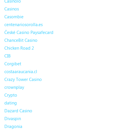
Casinolo
Casinos
Casombie
centenariosorolla.es
České Casino Paysafecard
ChanceBit Casino
Chicken Road 2
CIB
Corgibet
costaaraucania.cl
Crazy Tower Сasino
crownplay
Crypto
dating
Dazard Casino
Divaspin
Dragonia