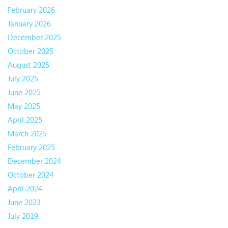
February 2026
January 2026
December 2025
October 2025
August 2025
July 2025
June 2025
May 2025
April 2025
March 2025
February 2025
December 2024
October 2024
April 2024
June 2023
July 2019