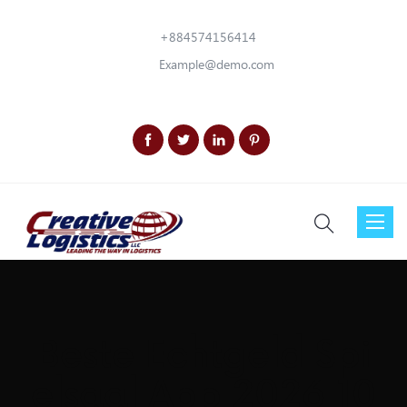
+884574156414
Example@demo.com
Sun - Fri 10 AM - PM
Toggl
naviga
Beste Echtgeld Spi
Elsaal App 2026 10