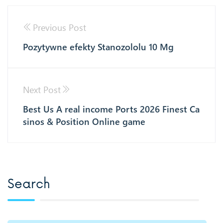
Previous Post
Pozytywne efekty Stanozololu 10 Mg
Next Post
Best Us A real income Ports 2026 Finest Ca
sinos & Position Online game
Search