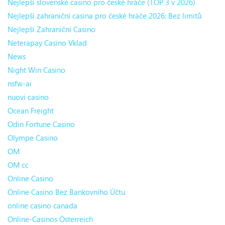
Nejlepší slovenské casino pro české hráče (TOP 3 v 2026)
Nejlepší zahraniční casina pro české hráče 2026: Bez limitů
Nejlepší Zahraniční Casino
Neterapay Casino Vklad
News
Night Win Casino
nsfw-ai
nuovi casino
Ocean Freight
Odin Fortune Casino
Olympe Casino
OM
OM cc
Online Casino
Online Casino Bez Bankovního Účtu
online casino canada
Online-Casinos Österreich