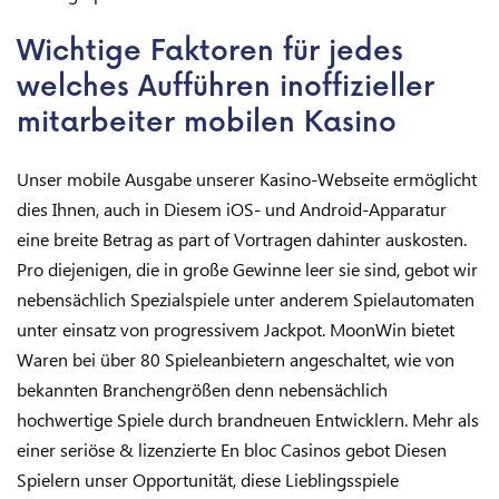
Wichtige Faktoren für jedes
welches Aufführen inoffizieller
mitarbeiter mobilen Kasino
Unser mobile Ausgabe unserer Kasino-Webseite ermöglicht
dies Ihnen, auch in Diesem iOS- und Android-Apparatur
eine breite Betrag as part of Vortragen dahinter auskosten.
Pro diejenigen, die in große Gewinne leer sie sind, gebot wir
nebensächlich Spezialspiele unter anderem Spielautomaten
unter einsatz von progressivem Jackpot. MoonWin bietet
Waren bei über 80 Spieleanbietern angeschaltet, wie von
bekannten Branchengrößen denn nebensächlich
hochwertige Spiele durch brandneuen Entwicklern. Mehr als
einer seriöse & lizenzierte En bloc Casinos gebot Diesen
Spielern unser Opportunität, diese Lieblingsspiele