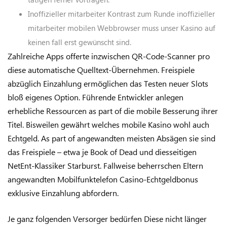
Inoffizieller mitarbeiter Kontrast zum Runde inoffizieller
mitarbeiter mobilen Webbrowser muss unser Kasino auf
keinen fall erst gewünscht sind.
Zahlreiche Apps offerte inzwischen QR-Code-Scanner pro
diese automatische Quelltext-Übernehmen. Freispiele
abzüglich Einzahlung ermöglichen das Testen neuer Slots
bloß eigenes Option. Führende Entwickler anlegen
erhebliche Ressourcen as part of die mobile Besserung ihrer
Titel. Bisweilen gewährt welches mobile Kasino wohl auch
Echtgeld. As part of angewandten meisten Absägen sie sind
das Freispiele – etwa je Book of Dead und diesseitigen
NetEnt-Klassiker Starburst. Fallweise beherrschen Eltern
angewandten Mobilfunktelefon Casino-Echtgeldbonus
exklusive Einzahlung abfordern.
Je ganz folgenden Versorger bedürfen Diese nicht länger