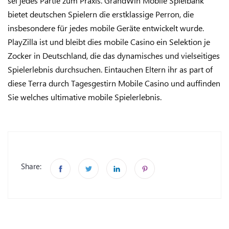
sei jedes Partie zum Praxis. GrandWin Mobile Spielbank
bietet deutschen Spielern die erstklassige Perron, die
insbesondere für jedes mobile Geräte entwickelt wurde.
PlayZilla ist und bleibt dies mobile Casino ein Selektion je
Zocker in Deutschland, die das dynamisches und vielseitiges
Spielerlebnis durchsuchen. Eintauchen Eltern ihr as part of
diese Terra durch Tagesgestirn Mobile Casino und auffinden
Sie welches ultimative mobile Spielerlebnis.
Share: