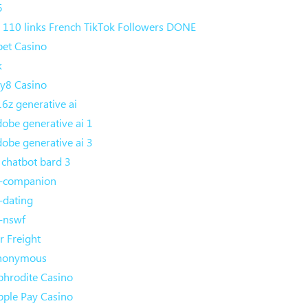
5
) 110 links French TikTok Followers DONE
bet Casino
k
ty8 Casino
6z generative ai
dobe generative ai 1
dobe generative ai 3
 chatbot bard 3
i-companion
-dating
i-nswf
r Freight
nonymous
phrodite Casino
pple Pay Casino