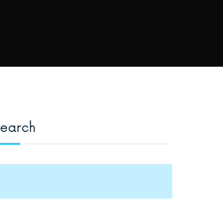
Search