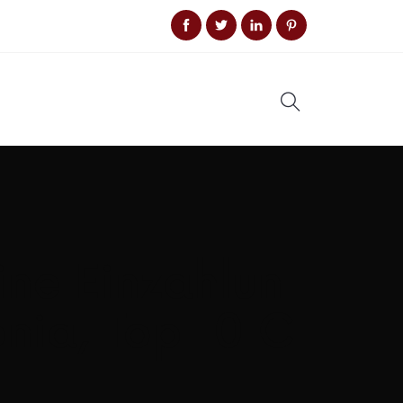
ine Einzahlun
nia, Top 10 C