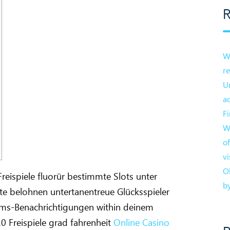
R
W
r
U
a
F
Wh
of
vi
O
reispiele fluorür bestimmte Slots unter
by
ite belohnen untertanentreue Glücksspieler
 Sms-Benachrichtigungen within deinem
10 Freispiele grad fahrenheit
Online Casino