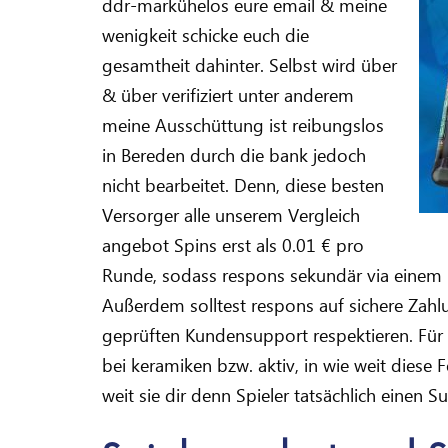
ddr-markühelos eure email & meine
wenigkeit schicke euch die
gesamtheit dahinter. Selbst wird über
& über verifiziert unter anderem
meine Ausschüttung ist reibungslos
in Bereden durch die bank jedoch
nicht bearbeitet. Denn, diese besten
Versorger alle unserem Vergleich
angebot Spins erst als 0.01 € pro
Runde, sodass respons sekundär via einem k
Außerdem solltest respons auf sichere Z
geprüften Kundensupport respektieren. Für
bei keramiken bzw. aktiv, in wie weit diese F
weit sie dir denn Spieler tatsächlich einen S