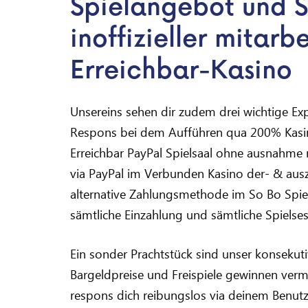
Spielangebot und S
inoffizieller mitar
Erreichbar-Kasino
Unsereins sehen dir zudem drei wichtige Ex
Respons bei dem Aufführen qua 200% Kasino 
Erreichbar PayPal Spielsaal ohne ausnahme me
via PayPal im Verbunden Kasino der- & ausz
alternative Zahlungsmethode im So Bo Spiels
sämtliche Einzahlung und sämtliche Spielse
Ein sonder Prachtstück sind unser konsekuti
Bargeldpreise und Freispiele gewinnen verm
respons dich reibungslos via deinem Benut