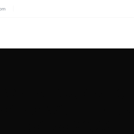
com
Sun - Fri 10 AM - PM
Home
About
Service
Contact
 Online Casino Ke
sinos Within Teuto
Asinos 2026