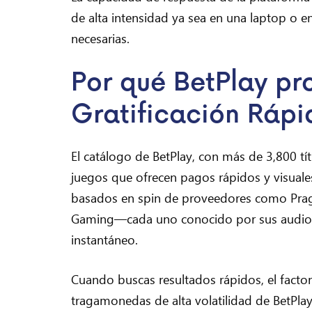
de alta intensidad ya sea en una laptop o
necesarias.
Por qué BetPlay pr
Gratificación Rápi
El catálogo de BetPlay, con más de 3,800 tít
juegos que ofrecen pagos rápidos y visuale
basados en spin de proveedores como Prag
Gaming—cada uno conocido por sus audio-v
instantáneo.
Cuando buscas resultados rápidos, el factor 
tragamonedas de alta volatilidad de BetPla