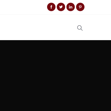
 Rápidas Y G
iones Cortas