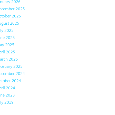
anuary 2026
ecember 2025
ctober 2025
ugust 2025
uly 2025
une 2025
ay 2025
pril 2025
arch 2025
ebruary 2025
ecember 2024
ctober 2024
pril 2024
une 2023
uly 2019