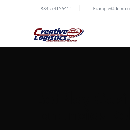
+884574156414
Example@demo.
BetPlay Cas
Anancias Re