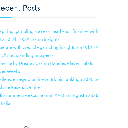
ecent Posts
nspiring gambling success: Lead your finances with
슈가 러쉬 1000’ casino insights.
perate with credible gambling insights and 아이스
싱’s outstanding prospects
ow Lucky Dreams Casino Handles Player Habits
ver Weeks
ajlepsze kasyno online w Brionis rankingu 2026 to
olskie Kasyno Online
iti scommesse e Casino non AAMS di Agosto 2026
 Italia