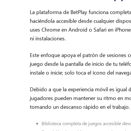
La plataforma de BetPlay funciona complet
haciéndola accesible desde cualquier dispos
uses Chrome en Android o Safari en iPhone, 
ni instalaciones.
Este enfoque apoya el patrón de sesiones c
juego desde la pantalla de inicio de tu telé
instale o inicie; solo toca el ícono del naveg
Debido a que la experiencia móvil es igual de
jugadores pueden mantener su ritmo en mo
tomando un descanso rápido en el trabajo.
Biblioteca completa de juegos accesible de