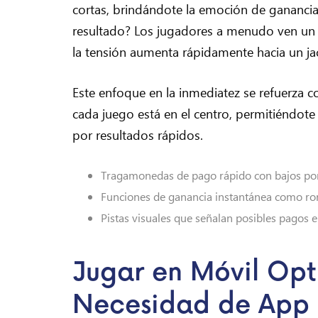
cortas, brindándote la emoción de ganancias
resultado? Los jugadores a menudo ven un p
la tensión aumenta rápidamente hacia un ja
Este enfoque en la inmediatez se refuerza co
cada juego está en el centro, permitiéndote
por resultados rápidos.
Tragamonedas de pago rápido con bajos por
Funciones de ganancia instantánea como ron
Pistas visuales que señalan posibles pagos
Jugar en Móvil Opt
Necesidad de App