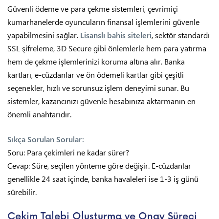
Güvenli ödeme ve para çekme sistemleri, çevrimiçi
kumarhanelerde oyuncuların finansal işlemlerini güvenle
yapabilmesini sağlar.
Lisanslı bahis siteleri
, sektör standardı
SSL şifreleme, 3D Secure gibi önlemlerle hem para yatırma
hem de çekme işlemlerinizi koruma altına alır. Banka
kartları, e-cüzdanlar ve ön ödemeli kartlar gibi çeşitli
seçenekler, hızlı ve sorunsuz işlem deneyimi sunar. Bu
sistemler, kazancınızı güvenle hesabınıza aktarmanın en
önemli anahtarıdır.
Sıkça Sorulan Sorular:
Soru: Para çekimleri ne kadar sürer?
Cevap: Süre, seçilen yönteme göre değişir. E-cüzdanlar
genellikle 24 saat içinde, banka havaleleri ise 1-3 iş günü
sürebilir.
Çekim Talebi Oluşturma ve Onay Süreci