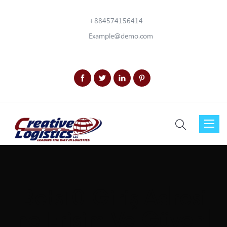
+884574156414
Example@demo.com
Sun - Fri 10 AM - PM
Toggl
naviga
Bets10 Giriş Adresi
Ne Erişim Ve Güvenl