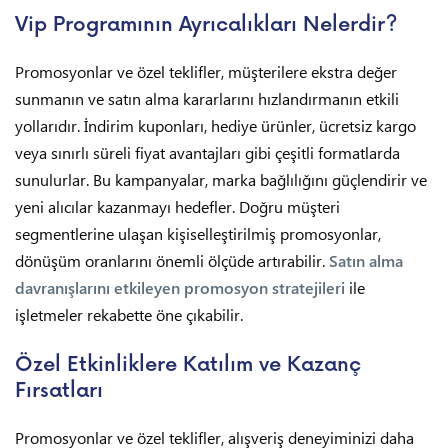
Vip Programının Ayrıcalıkları Nelerdir?
Promosyonlar ve özel teklifler, müşterilere ekstra değer
sunmanın ve satın alma kararlarını hızlandırmanın etkili
yollarıdır. İndirim kuponları, hediye ürünler, ücretsiz kargo
veya sınırlı süreli fiyat avantajları gibi çeşitli formatlarda
sunulurlar. Bu kampanyalar, marka bağlılığını güçlendirir ve
yeni alıcılar kazanmayı hedefler. Doğru müşteri
segmentlerine ulaşan kişiselleştirilmiş promosyonlar,
dönüşüm oranlarını önemli ölçüde artırabilir.
Satın alma
davranışlarını etkileyen promosyon stratejileri
ile
işletmeler rekabette öne çıkabilir.
Özel Etkinliklere Katılım ve Kazanç
Fırsatları
Promosyonlar ve özel teklifler, alışveriş deneyiminizi daha