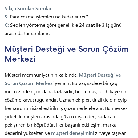
Sıkça Sorulan Sorular:
S:
Para çekme işlemleri ne kadar sürer?
C:
Seçilen yönteme göre genellikle 24 saat ile 3 iş günü
arasında tamamlanır.
Müşteri Desteği ve Sorun Çözüm
Merkezi
Müşteri memnuniyetinin kalbinde,
Müşteri Desteği ve
Sorun Çözüm Merkezi
yer alır. Burası, sadece bir çağrı
merkezinden çok daha fazlasıdır; her temas, bir hikayenin
çözüme kavuştuğu andır. Uzman ekipler, titizlikle dinleyip
her sorunu kişiselleştirilmiş çözümlerle ele alır. Bu merkez,
şirket ile müşteri arasında güven inşa eden, sadakati
pekiştiren bir köprüdür. Her başarılı etkileşim, marka
değerini yükselten ve
müşteri deneyimini
zirveye taşıyan