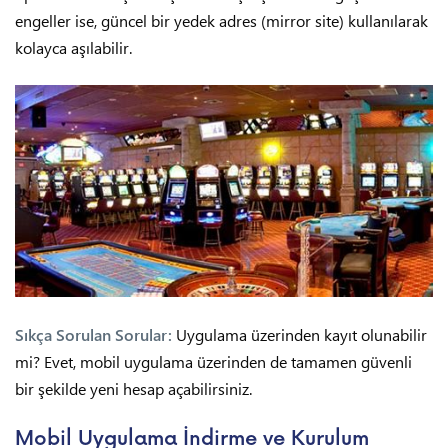
engeller ise, güncel bir yedek adres (mirror site) kullanılarak
kolayca aşılabilir.
Sıkça Sorulan Sorular:
Uygulama üzerinden kayıt olunabilir
mi? Evet, mobil uygulama üzerinden de tamamen güvenli
bir şekilde yeni hesap açabilirsiniz.
Mobil Uygulama İndirme ve Kurulum