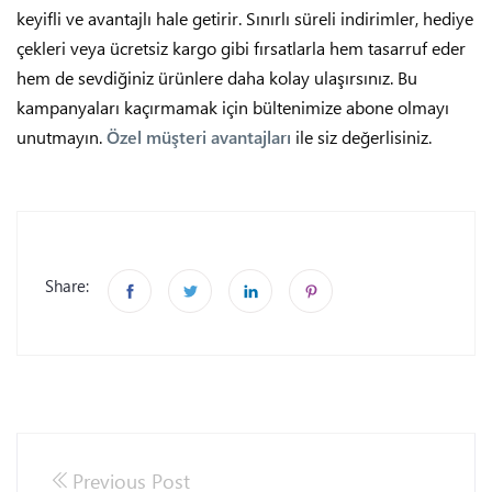
keyifli ve avantajlı hale getirir. Sınırlı süreli indirimler, hediye
çekleri veya ücretsiz kargo gibi fırsatlarla hem tasarruf eder
hem de sevdiğiniz ürünlere daha kolay ulaşırsınız. Bu
kampanyaları kaçırmamak için bültenimize abone olmayı
unutmayın.
Özel müşteri avantajları
ile siz değerlisiniz.
Share:
Previous Post