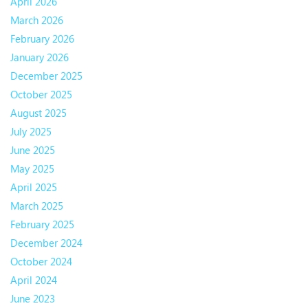
April 2026
March 2026
February 2026
January 2026
December 2025
October 2025
August 2025
July 2025
June 2025
May 2025
April 2025
March 2025
February 2025
December 2024
October 2024
April 2024
June 2023