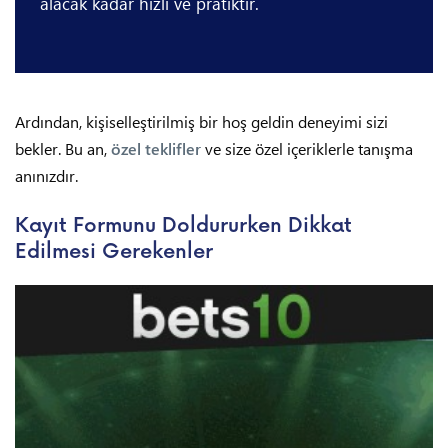
alacak kadar hızlı ve pratiktir.
Ardından, kişiselleştirilmiş bir hoş geldin deneyimi sizi
bekler. Bu an,
özel teklifler
ve size özel içeriklerle tanışma
anınızdır.
Kayıt Formunu Doldururken Dikkat
Edilmesi Gerekenler