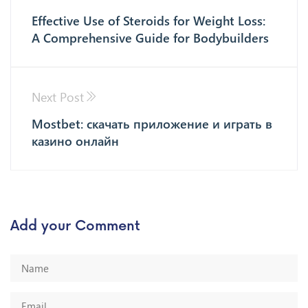
Effective Use of Steroids for Weight Loss:
A Comprehensive Guide for Bodybuilders
Next Post
Mostbet: скачать приложение и играть в
казино онлайн
Add your Comment