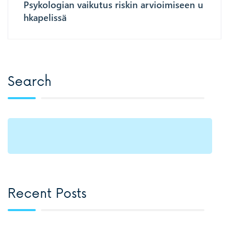
Psykologian vaikutus riskin arvioimiseen u
hkapelissä
Search
Recent Posts