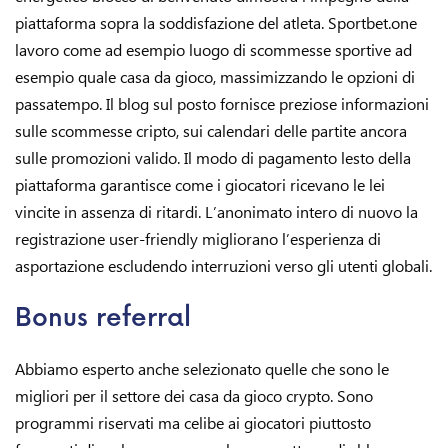
piattaforma sopra la soddisfazione del atleta. Sportbet.one
lavoro come ad esempio luogo di scommesse sportive ad
esempio quale casa da gioco, massimizzando le opzioni di
passatempo. Il blog sul posto fornisce preziose informazioni
sulle scommesse cripto, sui calendari delle partite ancora
sulle promozioni valido. Il modo di pagamento lesto della
piattaforma garantisce come i giocatori ricevano le lei
vincite in assenza di ritardi. L’anonimato intero di nuovo la
registrazione user-friendly migliorano l’esperienza di
asportazione escludendo interruzioni verso gli utenti globali.
Bonus referral
Abbiamo esperto anche selezionato quelle che sono le
migliori per il settore dei casa da gioco crypto. Sono
programmi riservati ma celibe ai giocatori piuttosto