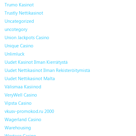
Trumo Kasinot
Trustly Nettikasinot
Uncategorized
uncotegory
Union Jackpots Casino
Unique Casino
Unlimluck
Uudet Kasinot Ilman Kierrätystä
Uudet Nettikasinot Ilman Rekisteröitymistä
Uudet Nettikasinot Malta
Välismaa Kasiinod
VeryWell Casino
Vipsta Casino
vkusv-promokod.ru 2000
Wagerland Casino
Warehousing
Westace Casino