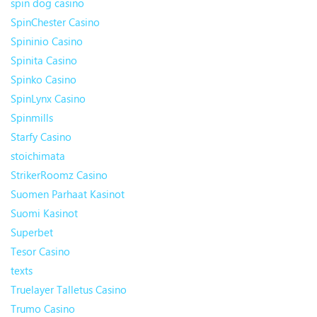
spin dog casino
SpinChester Casino
Spininio Casino
Spinita Casino
Spinko Casino
SpinLynx Casino
Spinmills
Starfy Casino
stoichimata
StrikerRoomz Casino
Suomen Parhaat Kasinot
Suomi Kasinot
Superbet
Tesor Casino
texts
Truelayer Talletus Casino
Trumo Casino