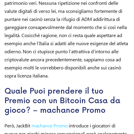
patrimonio veri. Nessuna ripetizione nei confronti delle
valute digitali di verso lei, ma sconsigliamo fortemente di
puntare nei casinò senza la rifugio di ADM addirittura di
gareggiare consapevolmente dal momento che si così nella
legalità. Cosicché ragione, non ci resta quale aspettare ad
esempio anche l’Italia si adatti alle nuove esigenze del atleta
odierno. Non ci stupisce punto l’attrattiva d’intorno alle
criptovalute ancora precedentemente, sappiamo cosa ad
esempio molti le vorrebbero disponibili anche sui casinò
sopra licenza italiana.
Quale Puoi prendere il tuo
Premio con un Bitcoin Casa da
gioco? – machance Promo
Però, JackBit
machance Promo
introduce i giocatori di
nuovo per giochi minore convenzionali però analogamente