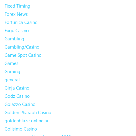
Fixed Timing
Forex News
Fortunica Casino
Fugu Casino
Gambling
Gambling/Casino
Game Spot Casino
Games
Gaming
general
Ginja Casino
Godz Casino
Golazzo Casino
Golden Pharaoh Casino
goldenblaze online ar
Golisimo Casino