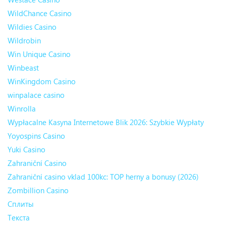
WildChance Casino
Wildies Casino
Wildrobin
Win Unique Casino
Winbeast
WinKingdom Casino
winpalace casino
Winrolla
Wypłacalne Kasyna Internetowe Blik 2026: Szybkie Wypłaty
Yoyospins Casino
Yuki Casino
Zahraniční Casino
Zahraniční casino vklad 100kc: TOP herny a bonusy (2026)
Zombillion Casino
Сплиты
Текста