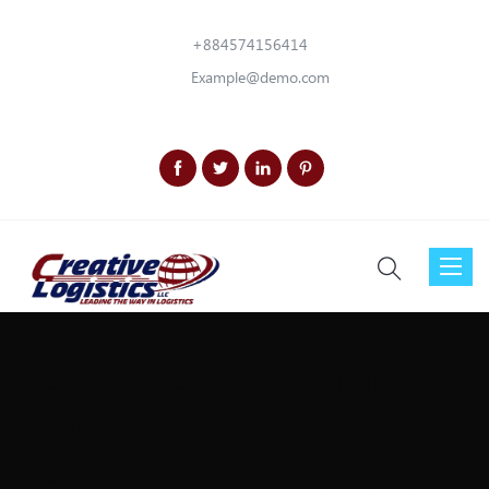
+884574156414
Example@demo.com
Sun - Fri 10 AM - PM
Toggl
naviga
Bisca Bitcoin Mach
Ance Promo 2026
»I Migliori Casa Da