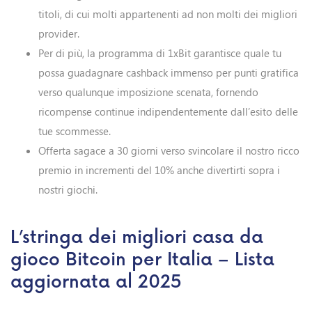
titoli, di cui molti appartenenti ad non molti dei migliori
provider.
Per di più, la programma di 1xBit garantisce quale tu
possa guadagnare cashback immenso per punti gratifica
verso qualunque imposizione scenata, fornendo
ricompense continue indipendentemente dall’esito delle
tue scommesse.
Offerta sagace a 30 giorni verso svincolare il nostro ricco
premio in incrementi del 10% anche divertirti sopra i
nostri giochi.
L’stringa dei migliori casa da
gioco Bitcoin per Italia – Lista
aggiornata al 2025