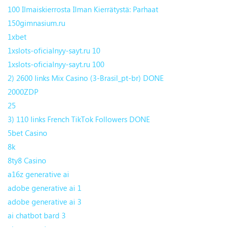
100 Ilmaiskierrosta Ilman Kierrätystä: Parhaat
150gimnasium.ru
1xbet
1xslots-oficialnyy-sayt.ru 10
1xslots-oficialnyy-sayt.ru 100
2) 2600 links Mix Casino (3-Brasil_pt-br) DONE
2000ZDP
25
3) 110 links French TikTok Followers DONE
5bet Casino
8k
8ty8 Casino
a16z generative ai
adobe generative ai 1
adobe generative ai 3
ai chatbot bard 3