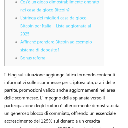
Cos’è un gioco dimostrabilmente onorato
nei casa da gioco Bitcoin?
L’stringa dei migliori casa da gioco
Bitcoin per Italia – Lista aggiornata al
2025
Affinché prendere Bitcoin ad esempio
sistema di deposito?
Bonus referral
Il blog sul situazione aggiunge fatica fornendo contenuti
informativi sulle scommesse per criptovaluta, orari delle
partite, promozioni valido anche aggiornamenti nel area
delle scommesse. L’impegno della spianata verso il
partecipazione degli fruitori è ulteriormente dimostrato da
un generoso blocco di commiato, offrendo un essenziale
accrescimento del 125% sui denaro a un crescita