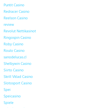
Puntit Casino
Redracer Casino
Reelson Casino
review
Revolut Nettikasinot
Ringospin Casino
Roby Casino
Roulo Casino
sanodelucas.cl
Shelbywin Casino
Siirto Casino
Skrill Vklad Casino
Slotosport Casino
Spei
Speicasino
Spiele