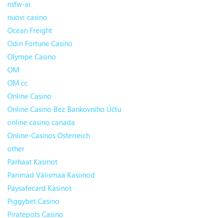
nsfw-ai
nuovi casino
Ocean Freight
Odin Fortune Casino
Olympe Casino
OM
OM cc
Online Casino
Online Casino Bez Bankovního Účtu
online casino canada
Online-Casinos Österreich
other
Parhaat Kasinot
Parimad Välismaa Kasiinod
Paysafecard Kasinot
Piggybet Casino
Piratepots Casino