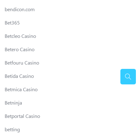
bendicon.com
Bet365
Betcleo Casino
Betero Casino
Betfouru Casino
Betida Casino
Betmica Casino
Betninja
Betportal Casino
betting