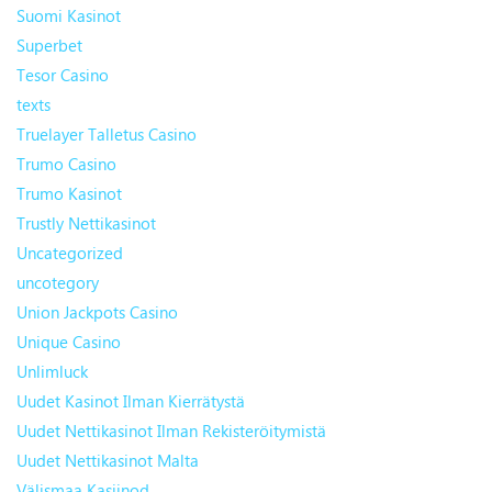
Suomi Kasinot
Superbet
Tesor Casino
texts
Truelayer Talletus Casino
Trumo Casino
Trumo Kasinot
Trustly Nettikasinot
Uncategorized
uncotegory
Union Jackpots Casino
Unique Casino
Unlimluck
Uudet Kasinot Ilman Kierrätystä
Uudet Nettikasinot Ilman Rekisteröitymistä
Uudet Nettikasinot Malta
Välismaa Kasiinod