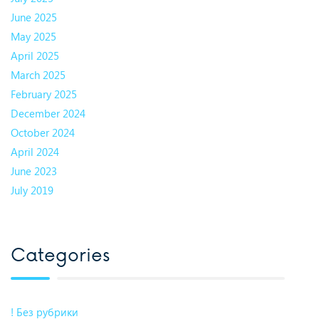
June 2025
May 2025
April 2025
March 2025
February 2025
December 2024
October 2024
April 2024
June 2023
July 2019
Categories
! Без рубрики