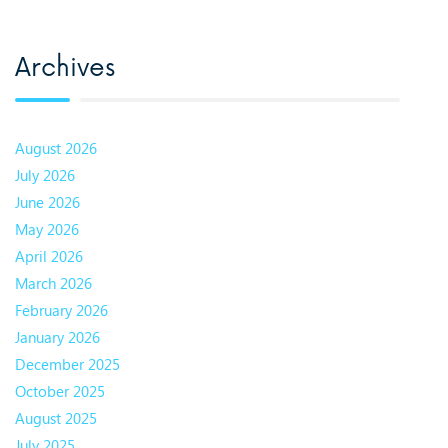
Archives
August 2026
July 2026
June 2026
May 2026
April 2026
March 2026
February 2026
January 2026
December 2025
October 2025
August 2025
July 2025