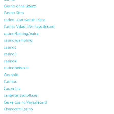
Casino ohne Lizenz
Casino Sites
casino utan svensk licens
Casino Vklad Přes Paysafecard
casino/betting/nutra
casino/gambling
casino1
casino3
casino4
casinobetsio.nl
Casinolo
Casinos
Casombie
centenariosorolla.es
České Casino Paysafecard
ChanceBit Casino