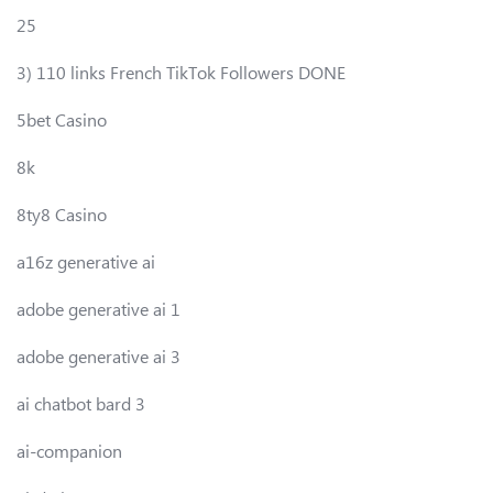
25
3) 110 links French TikTok Followers DONE
5bet Casino
8k
8ty8 Casino
a16z generative ai
adobe generative ai 1
adobe generative ai 3
ai chatbot bard 3
ai-companion