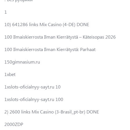
1
10) 641286 links Mix Casino (4-DE) DONE
100 Ilmaiskierrosta Ilman Kierrätystä – Käteisopas 2026
100 Ilmaiskierrosta Ilman Kierrätystä: Parhaat
150gimnasium.ru
1xbet
1xslots-oficialnyy-sayt.ru 10
1xslots-oficialnyy-sayt.ru 100
2) 2600 links Mix Casino (3-Brasil_pt-br) DONE
2000ZDP