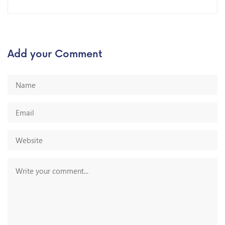
Add your Comment