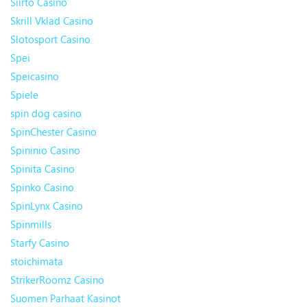
Siirto Casino
Skrill Vklad Casino
Slotosport Casino
Spei
Speicasino
Spiele
spin dog casino
SpinChester Casino
Spininio Casino
Spinita Casino
Spinko Casino
SpinLynx Casino
Spinmills
Starfy Casino
stoichimata
StrikerRoomz Casino
Suomen Parhaat Kasinot