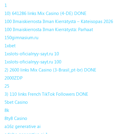
1
10) 641286 links Mix Casino (4-DE) DONE
100 Ilmaiskierrosta Ilman Kierrätystä – Käteisopas 2026
100 Ilmaiskierrosta Ilman Kierrätystä: Parhaat
150gimnasium.ru
1xbet
1xslots-oficialnyy-sayt.ru 10
1xslots-oficialnyy-sayt.ru 100
2) 2600 links Mix Casino (3-Brasil_pt-br) DONE
2000ZDP
25
3) 110 links French TikTok Followers DONE
5bet Casino
8k
8ty8 Casino
a16z generative ai