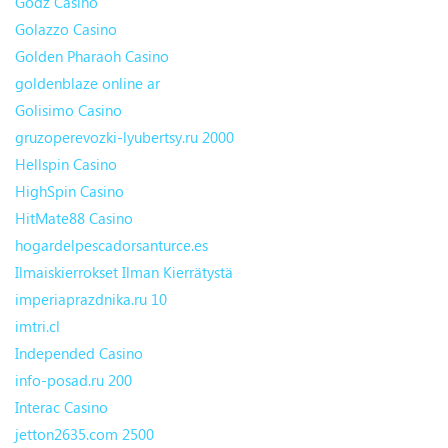
Godz Casino
Golazzo Casino
Golden Pharaoh Casino
goldenblaze online ar
Golisimo Casino
gruzoperevozki-lyubertsy.ru 2000
Hellspin Casino
HighSpin Casino
HitMate88 Casino
hogardelpescadorsanturce.es
Ilmaiskierrokset Ilman Kierrätystä
imperiaprazdnika.ru 10
imtri.cl
Independed Casino
info-posad.ru 200
Interac Casino
jetton2635.com 2500