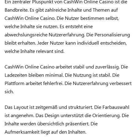
Ein zentraler Pluspunkt von CashWin Online Casino ist die
Bandbreite. Es gibt zahlreiche Inhalte und Themen auf
CashWin Online Casino. Die Nutzer bestimmen selbst,
welche Inhalte sie nutzen. Es entsteht eine
abwechslungsreiche Nutzererfahrung. Die Personalisierung
bleibt erhalten. Jeder Nutzer kann individuell entscheiden,
welche Inhalte relevant sind.
CashWin Online Casino arbeitet stabil und zuverlässig. Die
Ladezeiten bleiben minimal. Die Nutzung ist stabil. Die
Plattform arbeitet fehlerfrei. Die Nutzererfahrung verbessert
sich.
Das Layout ist zeitgemäß und strukturiert. Die Farbauswahl
ist angenehm. Das Design unterstützt die Orientierung. Die
Inhalte werden übersichtlich präsentiert. Die
Aufmerksamkeit liegt auf den Inhalten.