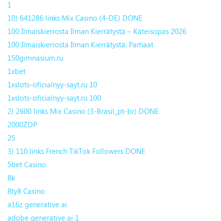
1
10) 641286 links Mix Casino (4-DE) DONE
100 Ilmaiskierrosta Ilman Kierrätystä – Käteisopas 2026
100 Ilmaiskierrosta Ilman Kierrätystä: Parhaat
150gimnasium.ru
1xbet
1xslots-oficialnyy-sayt.ru 10
1xslots-oficialnyy-sayt.ru 100
2) 2600 links Mix Casino (3-Brasil_pt-br) DONE
2000ZDP
25
3) 110 links French TikTok Followers DONE
5bet Casino
8k
8ty8 Casino
a16z generative ai
adobe generative ai 1