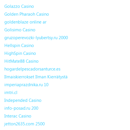
Golazzo Casino
Golden Pharaoh Casino
goldenblaze online ar
Golisimo Casino
gruzoperevozki-lyubertsy.ru 2000
Hellspin Casino
HighSpin Casino
HitMate88 Casino
hogardelpescadorsanturce.es
Ilmaiskierrokset Ilman Kierrätystä
imperiaprazdnika.ru 10
imtri.cl
Independed Casino
info-posad.ru 200
Interac Casino
jetton2635.com 2500