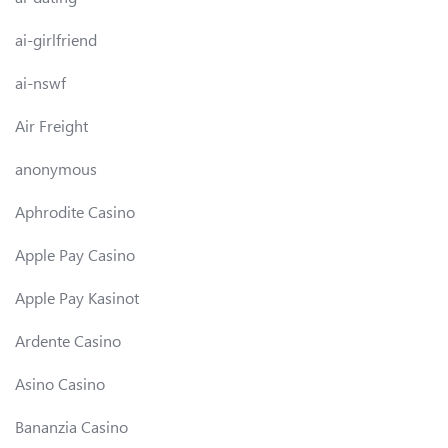
ai-girlfriend
ai-nswf
Air Freight
anonymous
Aphrodite Casino
Apple Pay Casino
Apple Pay Kasinot
Ardente Casino
Asino Casino
Bananzia Casino