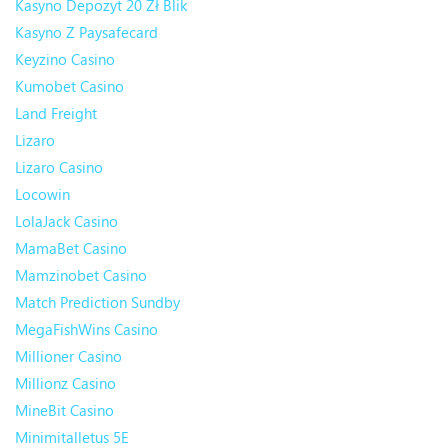
Kasyno Depozyt 20 Zł Blik
Kasyno Z Paysafecard
Keyzino Casino
Kumobet Casino
Land Freight
Lizaro
Lizaro Casino
Locowin
LolaJack Casino
MamaBet Casino
Mamzinobet Casino
Match Prediction Sundby
MegaFishWins Casino
Millioner Casino
Millionz Casino
MineBit Casino
Minimitalletus 5E