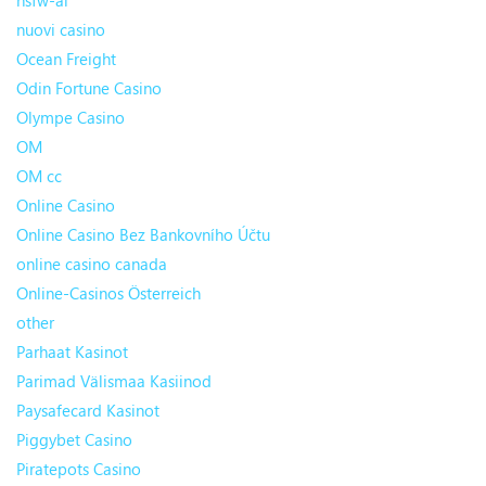
nsfw-ai
nuovi casino
Ocean Freight
Odin Fortune Casino
Olympe Casino
OM
OM cc
Online Casino
Online Casino Bez Bankovního Účtu
online casino canada
Online-Casinos Österreich
other
Parhaat Kasinot
Parimad Välismaa Kasiinod
Paysafecard Kasinot
Piggybet Casino
Piratepots Casino