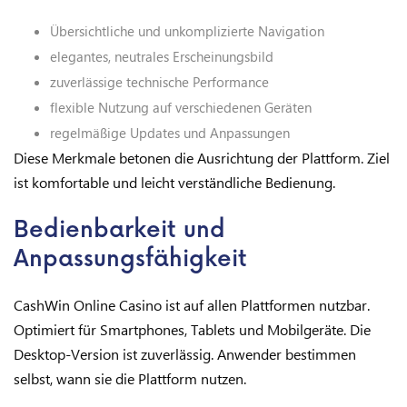
Übersichtliche und unkomplizierte Navigation
elegantes, neutrales Erscheinungsbild
zuverlässige technische Performance
flexible Nutzung auf verschiedenen Geräten
regelmäßige Updates und Anpassungen
Diese Merkmale betonen die Ausrichtung der Plattform. Ziel
ist komfortable und leicht verständliche Bedienung.
Bedienbarkeit und
Anpassungsfähigkeit
CashWin Online Casino ist auf allen Plattformen nutzbar.
Optimiert für Smartphones, Tablets und Mobilgeräte. Die
Desktop-Version ist zuverlässig. Anwender bestimmen
selbst, wann sie die Plattform nutzen.