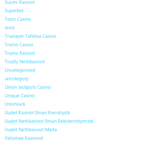
Suomi Kasinot
Superbet
Tesor Casino
texts
Truelayer Talletus Casino
Trumo Casino
Trumo Kasinot
Trustly Nettikasinot
Uncategorized
uncotegory
Union Jackpots Casino
Unique Casino
Unlimluck
Uudet Kasinot Ilman Kierrätystä
Uudet Nettikasinot Ilman Rekisteröitymistä
Uudet Nettikasinot Malta
Välismaa Kasiinod