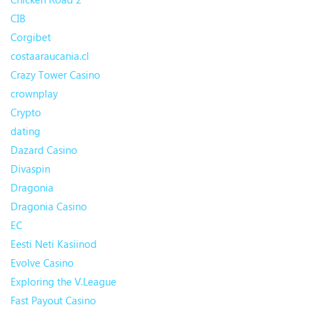
CIB
Corgibet
costaaraucania.cl
Crazy Tower Сasino
crownplay
Crypto
dating
Dazard Casino
Divaspin
Dragonia
Dragonia Casino
EC
Eesti Neti Kasiinod
Evolve Casino
Exploring the V.League
Fast Payout Casino