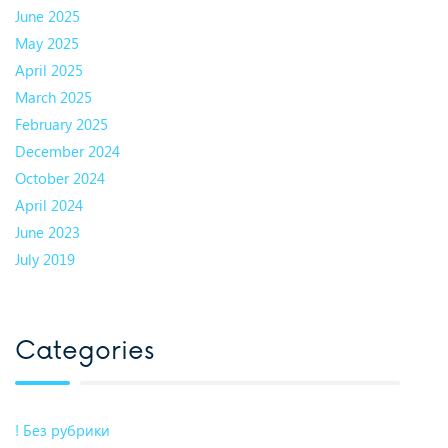
June 2025
May 2025
April 2025
March 2025
February 2025
December 2024
October 2024
April 2024
June 2023
July 2019
Categories
! Без рубрики