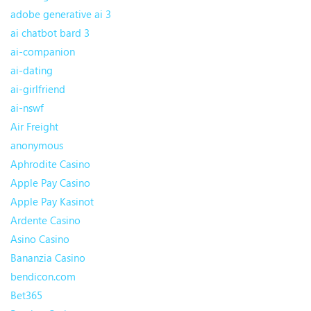
adobe generative ai 3
ai chatbot bard 3
ai-companion
ai-dating
ai-girlfriend
ai-nswf
Air Freight
anonymous
Aphrodite Casino
Apple Pay Casino
Apple Pay Kasinot
Ardente Casino
Asino Casino
Bananzia Casino
bendicon.com
Bet365