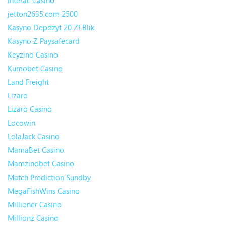
Interac Casino
jetton2635.com 2500
Kasyno Depozyt 20 Zł Blik
Kasyno Z Paysafecard
Keyzino Casino
Kumobet Casino
Land Freight
Lizaro
Lizaro Casino
Locowin
LolaJack Casino
MamaBet Casino
Mamzinobet Casino
Match Prediction Sundby
MegaFishWins Casino
Millioner Casino
Millionz Casino