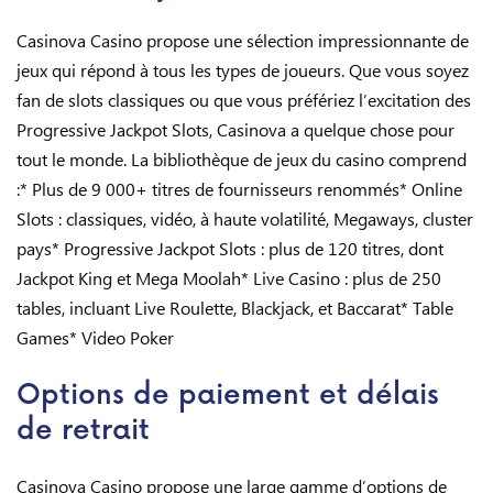
Casinova Casino propose une sélection impressionnante de
jeux qui répond à tous les types de joueurs. Que vous soyez
fan de slots classiques ou que vous préfériez l’excitation des
Progressive Jackpot Slots, Casinova a quelque chose pour
tout le monde. La bibliothèque de jeux du casino comprend
:* Plus de 9 000+ titres de fournisseurs renommés* Online
Slots : classiques, vidéo, à haute volatilité, Megaways, cluster
pays* Progressive Jackpot Slots : plus de 120 titres, dont
Jackpot King et Mega Moolah* Live Casino : plus de 250
tables, incluant Live Roulette, Blackjack, et Baccarat* Table
Games* Video Poker
Options de paiement et délais
de retrait
Casinova Casino propose une large gamme d’options de