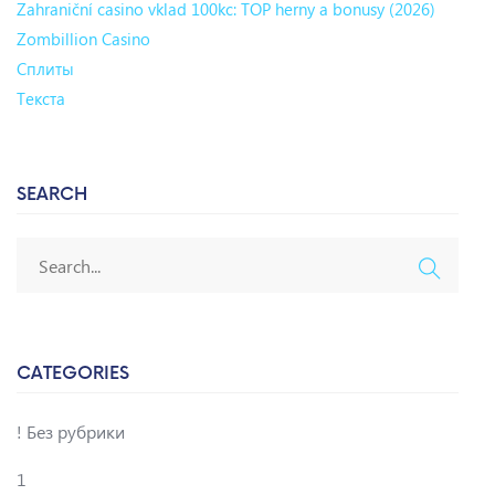
Zahraniční casino vklad 100kc: TOP herny a bonusy (2026)
Zombillion Casino
Сплиты
Текста
SEARCH
CATEGORIES
! Без рубрики
1