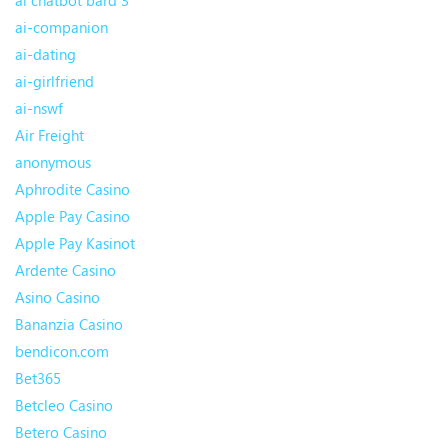
ai chatbot bard 3
ai-companion
ai-dating
ai-girlfriend
ai-nswf
Air Freight
anonymous
Aphrodite Casino
Apple Pay Casino
Apple Pay Kasinot
Ardente Casino
Asino Casino
Bananzia Casino
bendicon.com
Bet365
Betcleo Casino
Betero Casino