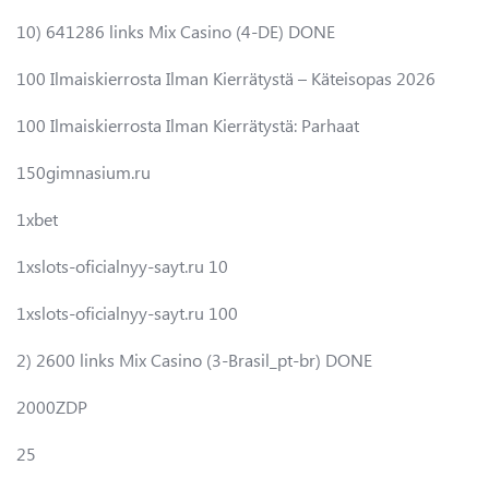
10) 641286 links Mix Casino (4-DE) DONE
100 Ilmaiskierrosta Ilman Kierrätystä – Käteisopas 2026
100 Ilmaiskierrosta Ilman Kierrätystä: Parhaat
150gimnasium.ru
1xbet
1xslots-oficialnyy-sayt.ru 10
1xslots-oficialnyy-sayt.ru 100
2) 2600 links Mix Casino (3-Brasil_pt-br) DONE
2000ZDP
25