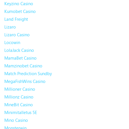
Keyzino Casino
Kumobet Casino
Land Freight
Lizaro
Lizaro Casino
Locowin
LolaJack Casino
MamaBet Casino
Mamzinobet Casino
Match Prediction Sundby
MegaFishWins Casino
Millioner Casino
Millionz Casino
MineBit Casino
Minimitalletus 5E
Mino Casino
Monsterwin