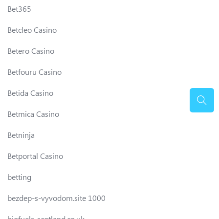
Bet365
Betcleo Casino
Betero Casino
Betfouru Casino
Betida Casino
Betmica Casino
Betninja
Betportal Casino
betting
bezdep-s-vyvodom.site 1000
biofuels-scotland.co.uk