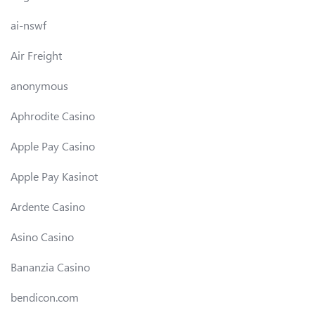
ai-nswf
Air Freight
anonymous
Aphrodite Casino
Apple Pay Casino
Apple Pay Kasinot
Ardente Casino
Asino Casino
Bananzia Casino
bendicon.com