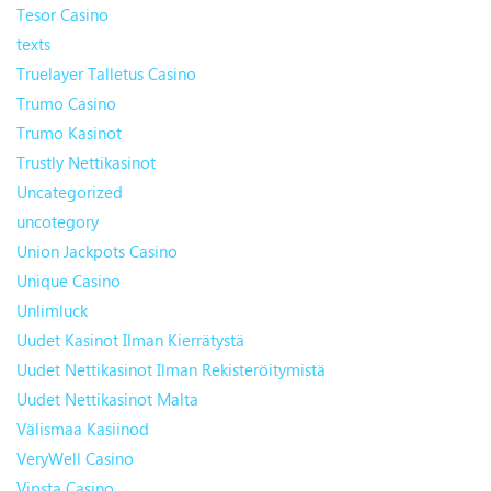
Tesor Casino
texts
Truelayer Talletus Casino
Trumo Casino
Trumo Kasinot
Trustly Nettikasinot
Uncategorized
uncotegory
Union Jackpots Casino
Unique Casino
Unlimluck
Uudet Kasinot Ilman Kierrätystä
Uudet Nettikasinot Ilman Rekisteröitymistä
Uudet Nettikasinot Malta
Välismaa Kasiinod
VeryWell Casino
Vipsta Casino