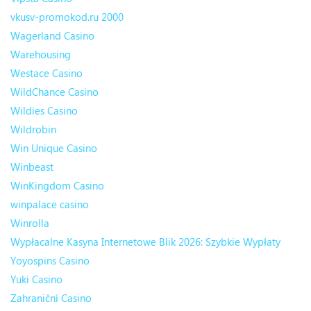
vkusv-promokod.ru 2000
Wagerland Casino
Warehousing
Westace Casino
WildChance Casino
Wildies Casino
Wildrobin
Win Unique Casino
Winbeast
WinKingdom Casino
winpalace casino
Winrolla
Wypłacalne Kasyna Internetowe Blik 2026: Szybkie Wypłaty
Yoyospins Casino
Yuki Casino
Zahraniční Casino