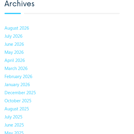
Archives
August 2026
July 2026
June 2026
May 2026
April 2026
March 2026
February 2026
January 2026
December 2025
October 2025
August 2025
July 2025
June 2025
May 2025