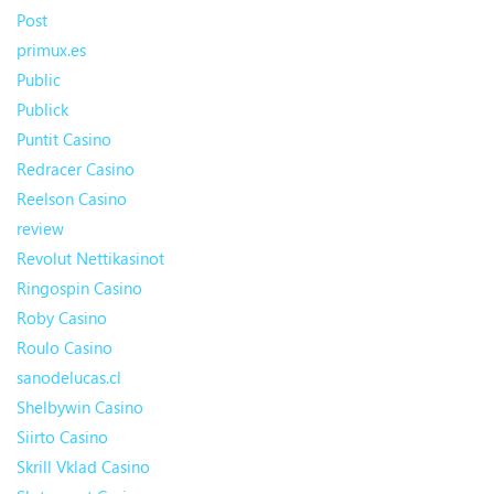
Post
primux.es
Public
Publick
Puntit Casino
Redracer Casino
Reelson Casino
review
Revolut Nettikasinot
Ringospin Casino
Roby Casino
Roulo Casino
sanodelucas.cl
Shelbywin Casino
Siirto Casino
Skrill Vklad Casino