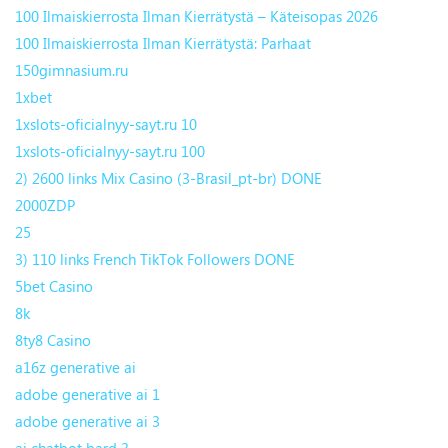
100 Ilmaiskierrosta Ilman Kierrätystä – Käteisopas 2026
100 Ilmaiskierrosta Ilman Kierrätystä: Parhaat
150gimnasium.ru
1xbet
1xslots-oficialnyy-sayt.ru 10
1xslots-oficialnyy-sayt.ru 100
2) 2600 links Mix Casino (3-Brasil_pt-br) DONE
2000ZDP
25
3) 110 links French TikTok Followers DONE
5bet Casino
8k
8ty8 Casino
a16z generative ai
adobe generative ai 1
adobe generative ai 3