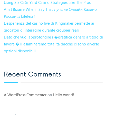
Using Six Сайт Yard Casino Strategies Like The Pros
Am I Bizarre When i Say That Лучшие Онлайн Казино
России Is Lifeless?
L’esperienza del casino live di Kingmaker permette ai
giocatori di interagire durante croupier reali
Dato che vuoi approfondire i �gratifica denaro a titolo di
favore,� li esamineremo totalita dacche ci sono diverse
opzioni disponibili
Recent Comments
A WordPress Commenter
on
Hello world!