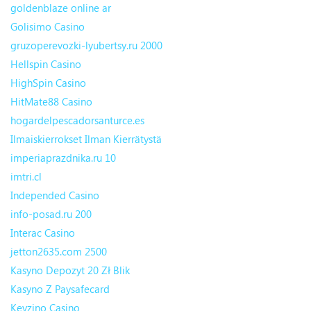
goldenblaze online ar
Golisimo Casino
gruzoperevozki-lyubertsy.ru 2000
Hellspin Casino
HighSpin Casino
HitMate88 Casino
hogardelpescadorsanturce.es
Ilmaiskierrokset Ilman Kierrätystä
imperiaprazdnika.ru 10
imtri.cl
Independed Casino
info-posad.ru 200
Interac Casino
jetton2635.com 2500
Kasyno Depozyt 20 Zł Blik
Kasyno Z Paysafecard
Keyzino Casino