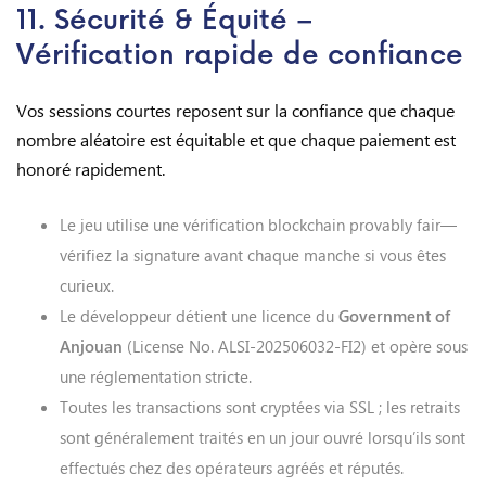
11. Sécurité & Équité –
Vérification rapide de confiance
Vos sessions courtes reposent sur la confiance que chaque
nombre aléatoire est équitable et que chaque paiement est
honoré rapidement.
Le jeu utilise une vérification blockchain provably fair—
vérifiez la signature avant chaque manche si vous êtes
curieux.
Le développeur détient une licence du
Government of
Anjouan
(License No. ALSI-202506032-FI2) et opère sous
une réglementation stricte.
Toutes les transactions sont cryptées via SSL ; les retraits
sont généralement traités en un jour ouvré lorsqu’ils sont
effectués chez des opérateurs agréés et réputés.