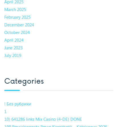
April 2025
March 2025
February 2025
December 2024
October 2024
April 2024
June 2023
July 2019
Categories
! Без рубрики
1
10) 641286 links Mix Casino (4-DE) DONE
100 Ilmaiskierrosta Ilman Kierrätystä – Käteisopas 2026