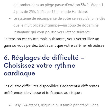
de tomber dans un piège passe d’environ 5% à l’étape 1
à plus de 25% à l’étape 15 en mode Hardcore.
Le système de récompense de votre cerveau s’allume dès
que le multiplicateur grimpe—un coup de dopamine
instantané qui vous pousse vers l’étape suivante.
La tension est courte mais puissante ; vous verrouillez un
gain ou vous perdez tout avant que votre café ne refroidisse.
6. Réglages de difficulté –
Choisissez votre rythme
cardiaque
Les quatre difficultés disponibles s’adaptent à différentes
préférences de vitesse et tolérances au risque :
Easy :
24 étapes, risque le plus faible par étape ; idéal