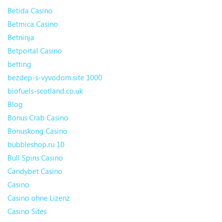
Betida Casino
Betmica Casino
Betninja
Betportal Casino
betting
bezdep-s-vyvodom.site 1000
biofuels-scotland.co.uk
Blog
Bonus Crab Casino
Bonuskong Casino
bubbleshop.ru 10
Bull Spins Casino
Candybet Casino
Casino
Casino ohne Lizenz
Casino Sites