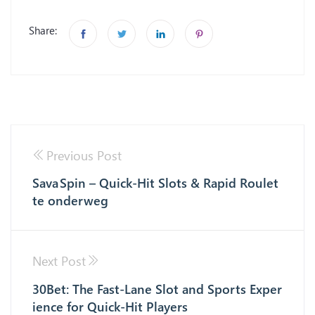
Share:
Previous Post
Sava Spin – Quick‑Hit Slots & Rapid Roulet
te onderweg
Next Post
30Bet: The Fast‑Lane Slot and Sports Exper
ience for Quick‑Hit Players