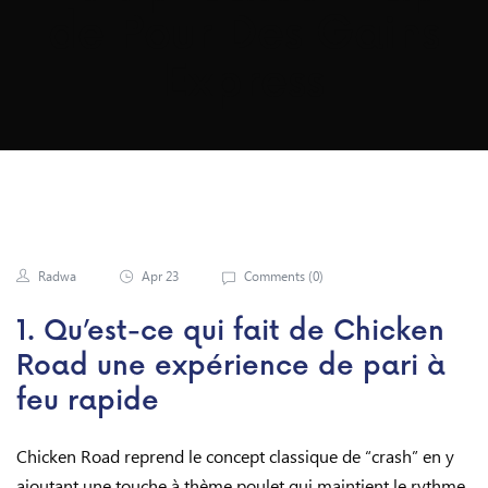
De Pour Des Gains
Express
Radwa
Apr 23
Comments (
0
)
1. Qu’est-ce qui fait de Chicken
Road une expérience de pari à
feu rapide
Chicken Road reprend le concept classique de “crash” en y
ajoutant une touche à thème poulet qui maintient le rythme