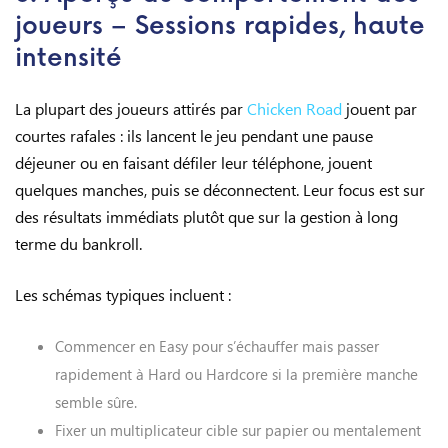
joueurs – Sessions rapides, haute
intensité
La plupart des joueurs attirés par
Chicken Road
jouent par
courtes rafales : ils lancent le jeu pendant une pause
déjeuner ou en faisant défiler leur téléphone, jouent
quelques manches, puis se déconnectent. Leur focus est sur
des résultats immédiats plutôt que sur la gestion à long
terme du bankroll.
Les schémas typiques incluent :
Commencer en Easy pour s’échauffer mais passer
rapidement à Hard ou Hardcore si la première manche
semble sûre.
Fixer un multiplicateur cible sur papier ou mentalement