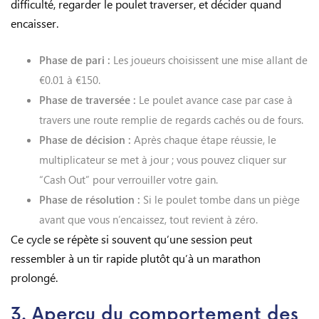
difficulté, regarder le poulet traverser, et décider quand
encaisser.
Phase de pari :
Les joueurs choisissent une mise allant de
€0.01 à €150.
Phase de traversée :
Le poulet avance case par case à
travers une route remplie de regards cachés ou de fours.
Phase de décision :
Après chaque étape réussie, le
multiplicateur se met à jour ; vous pouvez cliquer sur
“Cash Out” pour verrouiller votre gain.
Phase de résolution :
Si le poulet tombe dans un piège
avant que vous n’encaissez, tout revient à zéro.
Ce cycle se répète si souvent qu’une session peut
ressembler à un tir rapide plutôt qu’à un marathon
prolongé.
3. Aperçu du comportement des