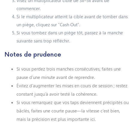
Visez un multiplicateur cible de 3x–5x avant de
commencer.
Si le multiplicateur atteint la cible avant de tomber dans
un piège, cliquez sur “Cash Out”.
Si vous tombez dans un piège tôt, passez à la manche
suivante sans trop réfléchir.
Notes de prudence
Si vous perdez trois manches consécutives, faites une
pause d’une minute avant de reprendre.
Évitez d’augmenter les mises en cours de session ; restez
constant jusqu’à avoir testé la cohérence.
Si vous remarquez que vos taps deviennent précipités ou
bâclés, faites une courte pause—la vitesse c’est bien,
mais la précision est plus importante ici.