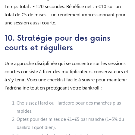
Temps total : ~120 secondes. Bénéfice net : +€10 sur un
total de €5 de mises—un rendement impressionnant pour
une session aussi courte.
10. Stratégie pour des gains
courts et réguliers
Une approche disciplinée qui se concentre sur les sessions
courtes consiste à fixer des multiplicateurs conservateurs et
à s’y tenir. Voici une checklist facile à suivre pour maintenir
l’adrénaline tout en protégeant votre bankroll :
Choisissez Hard ou Hardcore pour des manches plus
rapides.
Optez pour des mises de €1–€5 par manche (1–5% du
bankroll quotidien).