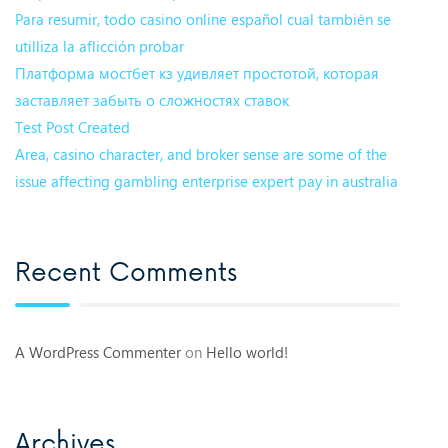
Para resumir, todo casino online español cual también se
utilliza la aflicción probar
Платформа мостбет кз удивляет простотой, которая
заставляет забыть о сложностях ставок
Test Post Created
Area, casino character, and broker sense are some of the
issue affecting gambling enterprise expert pay in australia
Recent Comments
A WordPress Commenter
on
Hello world!
Archives