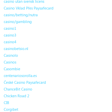
casino utan svensk licens
Casino Vklad Přes Paysafecard
casino/betting/nutra
casino/gambling
casino1
casino3
casino4
casinobetsio.nl
Casinolo
Casinos
Casombie
centenariosorolla.es
České Casino Paysafecard
ChanceBit Casino
Chicken Road 2
CIB
Corgibet