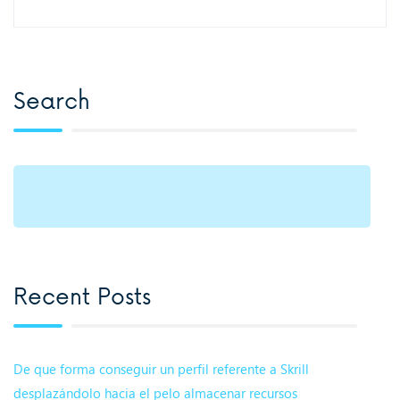
Search
Recent Posts
De que forma conseguir un perfil referente a Skrill
desplazándolo hacia el pelo almacenar recursos