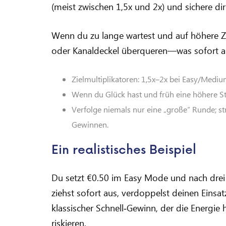
(meist zwischen 1,5x und 2x) und sichere dir
Wenn du zu lange wartest und auf höhere Z
oder Kanaldeckel überqueren—was sofort al
Zielmultiplikatoren: 1,5x–2x bei Easy/Mediu
Wenn du Glück hast und früh eine höhere Stuf
Verfolge niemals nur eine „große“ Runde; st
Gewinnen.
Ein realistisches Beispiel
Du setzt €0.50 im Easy Mode und nach drei 
ziehst sofort aus, verdoppelst deinen Einsat
klassischer Schnell‑Gewinn, der die Energi
riskieren.