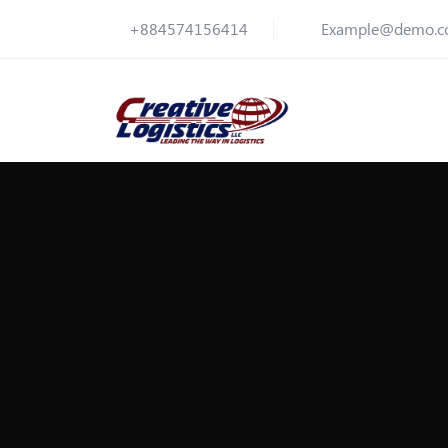
+884574156414
Example@demo.
Chicken Roa
H‑Gaming