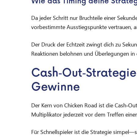
Wie das Timing deine Strateg
Da jeder Schritt nur Bruchteile einer Sekun
vorbestimmte Ausstiegspunkte vertrauen, an
Der Druck der Echtzeit zwingt dich zu Seku
Reaktionen belohnen und Überlegungen in d
Cash‑Out‑Strategie 
Gewinne
Der Kern von Chicken Road ist die Cash‑Out
Multiplikator jederzeit vor dem Treffen einer 
Für Schnellspieler ist die Strategie simpel—