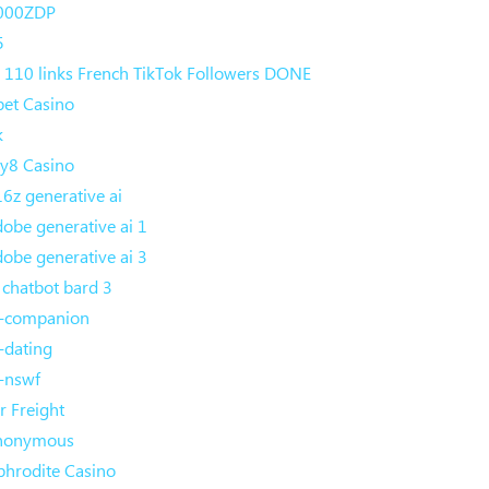
000ZDP
5
) 110 links French TikTok Followers DONE
bet Casino
k
ty8 Casino
6z generative ai
dobe generative ai 1
dobe generative ai 3
 chatbot bard 3
i-companion
-dating
i-nswf
r Freight
nonymous
phrodite Casino