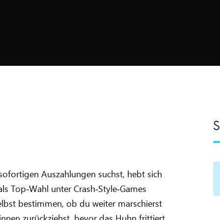
sofortigen Auszahlungen suchst, hebt sich
ls Top‑Wahl unter Crash‑Style‑Games
 selbst bestimmen, ob du weiter marschierst
nen zurückziehst, bevor das Huhn frittiert