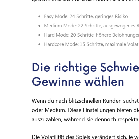
Easy Mode: 24 Schritte, geringes Risiko
Medium Mode: 22 Schritte, ausgewogenes R
Hard Mode: 20 Schritte, höhere Belohnunge
Hardcore Mode: 15 Schritte, maximale Volati
Die richtige Schwie
Gewinne wählen
Wenn du nach blitzschnellen Runden suchst, 
oder Medium. Diese Einstellungen bieten die
auszuzahlen, während sie dennoch respektabl
Die Volatilität des Spiels verändert sich, je 