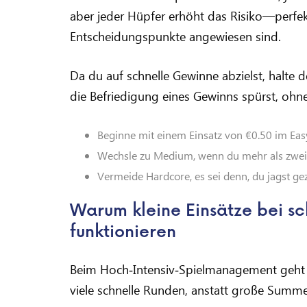
aber jeder Hüpfer erhöht das Risiko—perfekt 
Entscheidungspunkte angewiesen sind.
Da du auf schnelle Gewinne abzielst, halte d
die Befriedigung eines Gewinns spürst, ohne 
Beginne mit einem Einsatz von €0.50 im Ea
Wechsle zu Medium, wenn du mehr als zwei
Vermeide Hardcore, es sei denn, du jagst ge
Warum kleine Einsätze bei sc
funktionieren
Beim Hoch‑Intensiv‑Spielmanagement geht e
viele schnelle Runden, anstatt große Summen