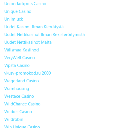
Union Jackpots Casino
Unique Casino
Unlimluck
Uudet Kasinot Ilman Kierrätystä
Uudet Nettikasinot Ilman Rekisteröitymistä
Uudet Nettikasinot Malta
Välismaa Kasiinod
VeryWell Casino
Vipsta Casino
vkusv-promokod.ru 2000
Wagerland Casino
Warehousing
Westace Casino
WildChance Casino
Wildies Casino
Wildrobin
Win Unique Casino