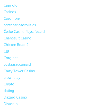
Casinolo
Casinos
Casombie
centenariosorolla.es
České Casino Paysafecard
ChanceBit Casino
Chicken Road 2
CIB
Corgibet
costaaraucania.cl
Crazy Tower Сasino
crownplay
Crypto
dating
Dazard Casino
Divaspin