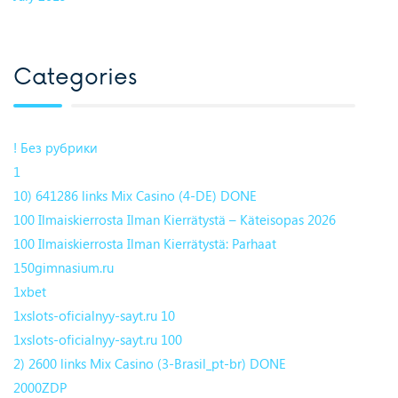
Categories
! Без рубрики
1
10) 641286 links Mix Casino (4-DE) DONE
100 Ilmaiskierrosta Ilman Kierrätystä – Käteisopas 2026
100 Ilmaiskierrosta Ilman Kierrätystä: Parhaat
150gimnasium.ru
1xbet
1xslots-oficialnyy-sayt.ru 10
1xslots-oficialnyy-sayt.ru 100
2) 2600 links Mix Casino (3-Brasil_pt-br) DONE
2000ZDP