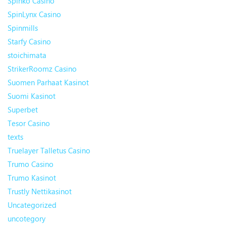
Spinko Casino
SpinLynx Casino
Spinmills
Starfy Casino
stoichimata
StrikerRoomz Casino
Suomen Parhaat Kasinot
Suomi Kasinot
Superbet
Tesor Casino
texts
Truelayer Talletus Casino
Trumo Casino
Trumo Kasinot
Trustly Nettikasinot
Uncategorized
uncotegory