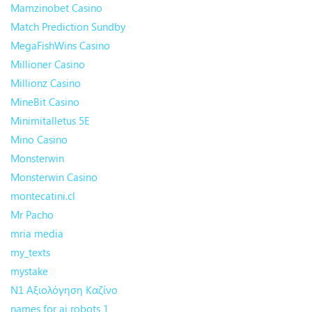
Mamzinobet Casino
Match Prediction Sundby
MegaFishWins Casino
Millioner Casino
Millionz Casino
MineBit Casino
Minimitalletus 5E
Mino Casino
Monsterwin
Monsterwin Casino
montecatini.cl
Mr Pacho
mria media
my_texts
mystake
N1 Αξιολόγηση Καζίνο
names for ai robots 1