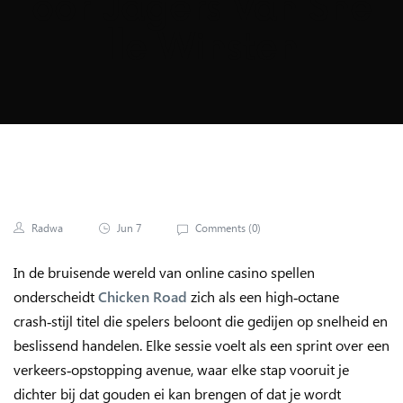
Oor Jagers Van Sne
Lle Winsten
Radwa
Jun 7
Comments (
0
)
In de bruisende wereld van online casino spellen
onderscheidt
Chicken Road
zich als een high‑octane
crash‑stijl titel die spelers beloont die gedijen op snelheid en
beslissend handelen. Elke sessie voelt als een sprint over een
verkeers‑opstopping avenue, waar elke stap vooruit je
dichter bij dat gouden ei kan brengen of dat je wordt