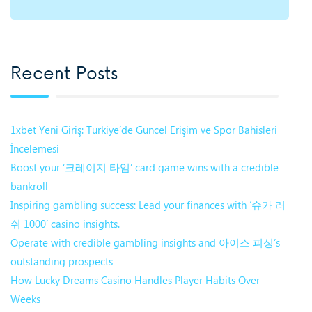
Recent Posts
1xbet Yeni Giriş: Türkiye’de Güncel Erişim ve Spor Bahisleri
İncelemesi
Boost your ‘크레이지 타임’ card game wins with a credible
bankroll
Inspiring gambling success: Lead your finances with ‘슈가 러
쉬 1000’ casino insights.
Operate with credible gambling insights and 아이스 피싱’s
outstanding prospects
How Lucky Dreams Casino Handles Player Habits Over
Weeks