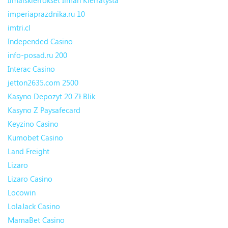
Ilmaiskierrokset Ilman Kierrätystä
imperiaprazdnika.ru 10
imtri.cl
Independed Casino
info-posad.ru 200
Interac Casino
jetton2635.com 2500
Kasyno Depozyt 20 Zł Blik
Kasyno Z Paysafecard
Keyzino Casino
Kumobet Casino
Land Freight
Lizaro
Lizaro Casino
Locowin
LolaJack Casino
MamaBet Casino