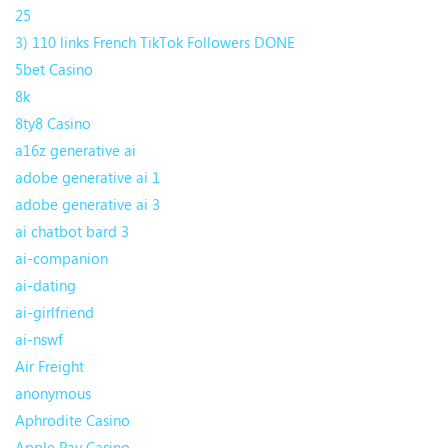
25
3) 110 links French TikTok Followers DONE
5bet Casino
8k
8ty8 Casino
a16z generative ai
adobe generative ai 1
adobe generative ai 3
ai chatbot bard 3
ai-companion
ai-dating
ai-girlfriend
ai-nswf
Air Freight
anonymous
Aphrodite Casino
Apple Pay Casino