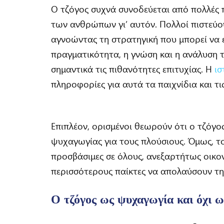
Ο τζόγος συχνά συνοδεύεται από πολλές 
των ανθρώπων γι’ αυτόν. Πολλοί πιστεύουν
αγνοώντας τη στρατηγική που μπορεί να 
πραγματικότητα, η γνώση και η ανάλυση τ
σημαντικά τις πιθανότητες επιτυχίας. Η
ισ
πληροφορίες για αυτά τα παιχνίδια και τι
Επιπλέον, ορισμένοι θεωρούν ότι ο τζόγος
ψυχαγωγίας για τους πλούσιους. Όμως, το
προσβάσιμες σε όλους, ανεξαρτήτως οικο
περισσότερους παίκτες να απολαύσουν την
Ο τζόγος ως ψυχαγωγία και όχι 