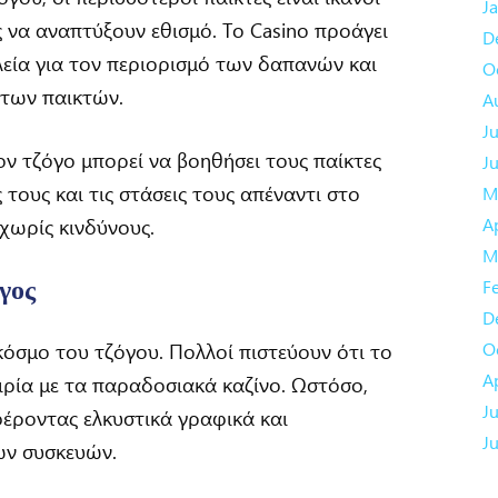
J
ς να αναπτύξουν εθισμό. Το Casino προάγει
D
λεία για τον περιορισμό των δαπανών και
O
των παικτών.
A
J
ν τζόγο μπορεί να βοηθήσει τους παίκτες
J
τους και τις στάσεις τους απέναντι στο
M
 χωρίς κινδύνους.
A
M
γος
F
D
κόσμο του τζόγου. Πολλοί πιστεύουν ότι το
O
A
ειρία με τα παραδοσιακά καζίνο. Ωστόσο,
J
φέροντας ελκυστικά γραφικά και
J
ών συσκευών.