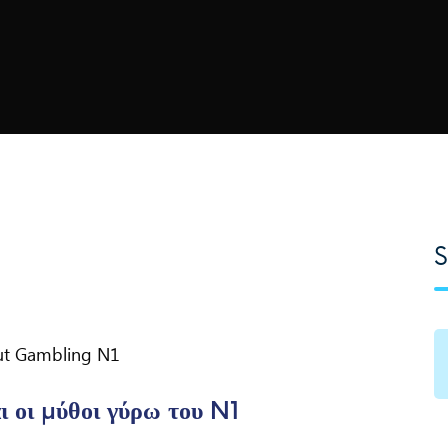
ut Gambling N1
ι οι μύθοι γύρω του N1