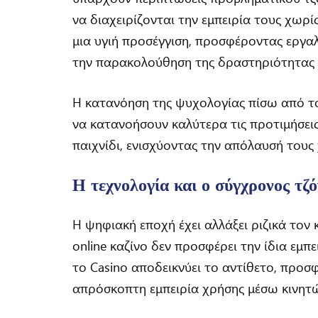
να διαχειρίζονται την εμπειρία τους χωρί
μια υγιή προσέγγιση, προσφέροντας εργα
την παρακολούθηση της δραστηριότητας 
Η κατανόηση της ψυχολογίας πίσω από το
να κατανοήσουν καλύτερα τις προτιμήσεις 
παιχνίδι, ενισχύοντας την απόλαυσή τους
Η τεχνολογία και ο σύγχρονος τζό
Η ψηφιακή εποχή έχει αλλάξει ριζικά τον 
online καζίνο δεν προσφέρει την ίδια εμπ
το Casino αποδεικνύει το αντίθετο, προσ
απρόσκοπτη εμπειρία χρήσης μέσω κινητ