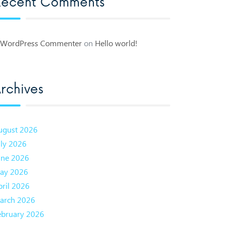
Recent Comments
 WordPress Commenter
on
Hello world!
rchives
ugust 2026
uly 2026
une 2026
ay 2026
pril 2026
arch 2026
ebruary 2026