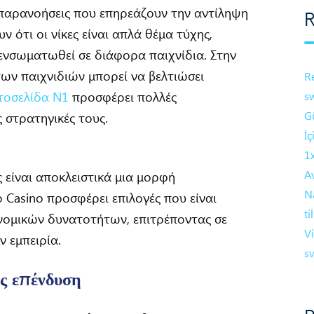
παρανοήσεις που επηρεάζουν την αντίληψη
R
 ότι οι νίκες είναι απλά θέμα τύχης,
ενσωματωθεί σε διάφορα παιχνίδια. Στην
ων παιχνιδιών μπορεί να βελτιώσει
R
τοσελίδα N1
προσφέρει πολλές
sw
G
ς στρατηγικές τους.
İç
1
Av
 είναι αποκλειστικά μια μορφή
N
 Casino προσφέρει επιλογές που είναι
ti
νομικών δυνατοτήτων, επιτρέποντας σε
Vi
 εμπειρία.
s
ως επένδυση