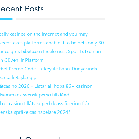
ecent Posts
eally casinos on the internet and you may
eepstakes platforms enable it to be bets only $0
üncelgiris1xbet.com İncelemesi: Spor Tutkunları
in Güvenilir Platform
xbet Promo Code Turkey ile Bahis Dünyasında
antajlı Başlangıç
ätcasino 2026 » Listar allihopa 86+ casinon
llsammans svensk perso tillstånd
lket casino tillåts superb klassificering från
venska språke casinspelare 2024?