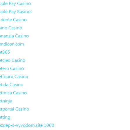
pple Pay Casino
pple Pay Kasinot
rdente Casino
sino Casino
ananzia Casino
endicon.com
et365
etcleo Casino
etero Casino
etfouru Casino
etida Casino
etmica Casino
tninja
etportal Casino
tting
ezdep-s-vyvodom.site 1000