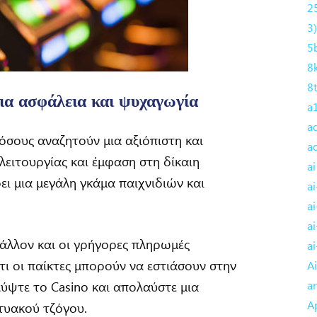
2
3
5
8
8
ια ασφάλεια και ψυχαγωγία
a1
a
α όσους αναζητούν μια αξιόπιστη και
a
λειτουργίας και έμφαση στη δίκαιη
ai
ει μια μεγάλη γκάμα παιχνιδιών και
a
ai
ai
βάλλον και οι γρήγορες πληρωμές
a
τι οι παίκτες μπορούν να εστιάσουν στην
Ai
a
ύψτε το Casino και απολαύστε μια
A
τυακού τζόγου.