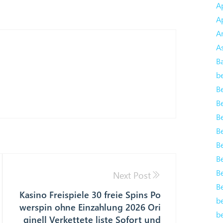
A
A
A
A
B
b
B
B
B
B
B
B
Be
Next Post
B
Kasino Freispiele 30 freie Spins Po
be
werspin ohne Einzahlung 2026️ Ori
b
ginell Verkettete liste Sofort und