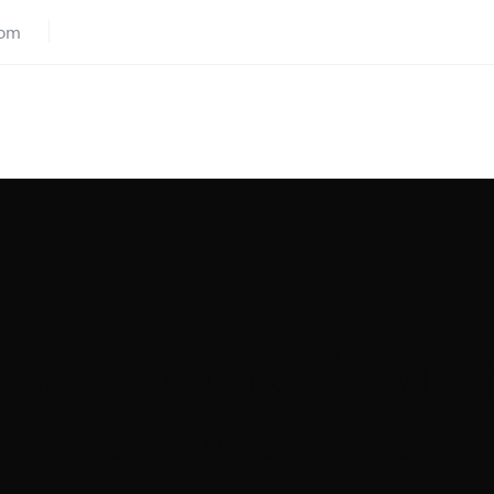
com
Sun - Fri 10 AM - PM
Home
About
Service
Contact
asino Wereld: Mee
Een Spelletje