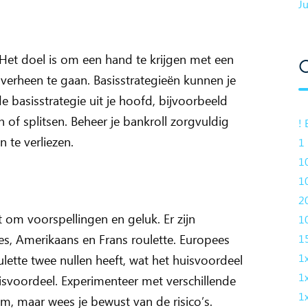
J
. Het doel is om een hand te krijgen met een
C
overheen te gaan. Basisstrategieën kunnen je
e basisstrategie uit je hoofd, bijvoorbeeld
 of splitsen. Beheer je bankroll zorgvuldig
!
n te verliezen.
1
1
10
2
t om voorspellingen en geluk. Er zijn
10
ees, Amerikaans en Frans roulette. Europees
1
1
ulette twee nullen heeft, wat het huisvoordeel
1x
uisvoordeel. Experimenteer met verschillende
1x
em, maar wees je bewust van de risico’s.