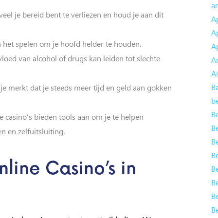
a
el je bereid bent te verliezen en houd je aan dit
A
A
het spelen om je hoofd helder te houden.
A
oed van alcohol of drugs kan leiden tot slechte
A
A
B
je merkt dat je steeds meer tijd en geld aan gokken
b
B
e casino’s bieden tools aan om je te helpen
B
 en zelfuitsluiting.
B
B
line Casino’s in
B
B
Be
B