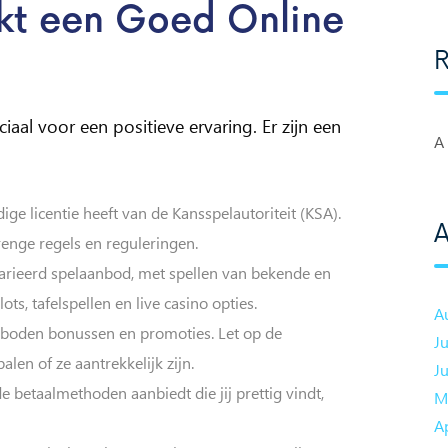
kt een Goed Online
ciaal voor een positieve ervaring. Er zijn een
A
ige licentie heeft van de Kansspelautoriteit (KSA).
A
renge regels en reguleringen.
arieerd spelaanbod, met spellen van bekende en
s, tafelspellen en live casino opties.
A
eboden bonussen en promoties. Let op de
J
len of ze aantrekkelijk zijn.
J
e betaalmethoden aanbiedt die jij prettig vindt,
M
A