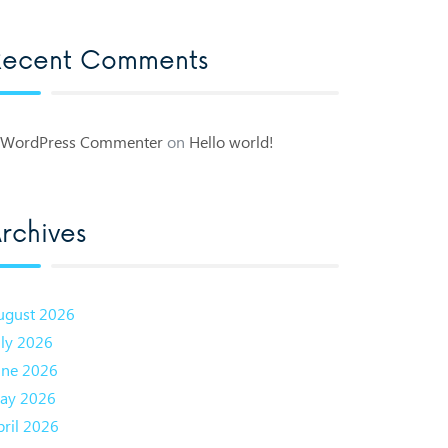
Recent Comments
 WordPress Commenter
on
Hello world!
rchives
ugust 2026
uly 2026
une 2026
ay 2026
pril 2026