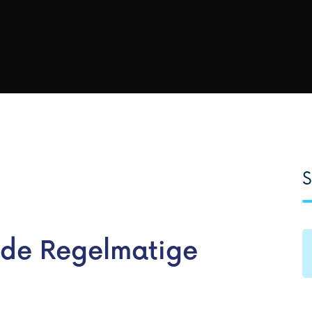
 de Regelmatige