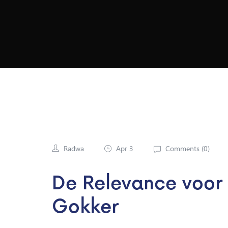
Radwa
Apr 3
Comments (
0
)
De Relevance voor
Gokker