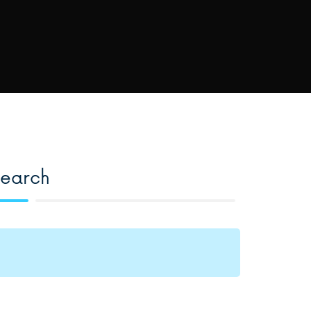
Search