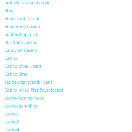
biofuels-scotland.co.uk
Blog
Bonus Crab Casino
Bonuskong Casino
bubbleshop.ru 10
Bull Spins Casino
Candybet Casino
Casino
Casino ohne Lizenz
Casino Sites
casino utan svensk licens
Casino Vklad Přes Paysafecard
casino/betting/nutra
casino/gambling
casino1
casino3
casino4