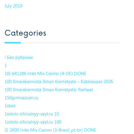
July 2019
Categories
! Без рубрики
1
10) 641286 links Mix Casino (4-DE) DONE
100 Ilmaiskierrosta Ilman Kierrätystä – Käteisopas 2026
100 Ilmaiskierrosta Ilman Kierrätystä: Parhaat
150gimnasium.ru
1xbet
1xslots-oficialnyy-sayt.ru 10
1xslots-oficialnyy-sayt.ru 100
2) 2600 links Mix Casino (3-Brasil_pt-br) DONE