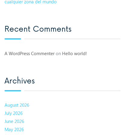
cualquier zona del mundo
Recent Comments
A WordPress Commenter
on
Hello world!
Archives
August 2026
July 2026
June 2026
May 2026