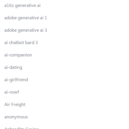
a16z generative ai
adobe generative ai 1
adobe generative ai 3
ai chatbot bard 3
ai-companion
ai-dating
ai-girlfriend
ai-nswf
Air Freight
anonymous
Aphrodite Casino