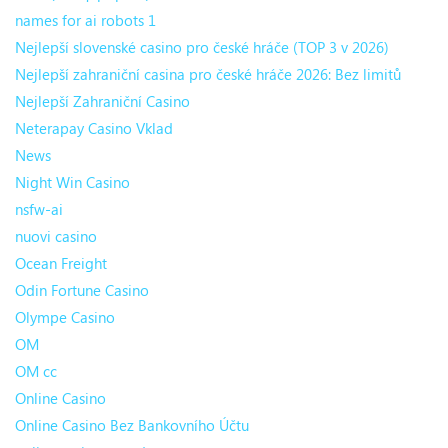
names for ai robots 1
Nejlepší slovenské casino pro české hráče (TOP 3 v 2026)
Nejlepší zahraniční casina pro české hráče 2026: Bez limitů
Nejlepší Zahraniční Casino
Neterapay Casino Vklad
News
Night Win Casino
nsfw-ai
nuovi casino
Ocean Freight
Odin Fortune Casino
Olympe Casino
OM
OM cc
Online Casino
Online Casino Bez Bankovního Účtu