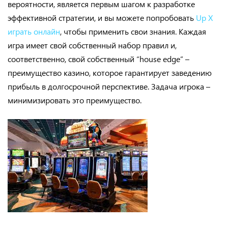
вероятности, является первым шагом к разработке
эффективной стратегии, и вы можете попробовать
Up X
играть онлайн
, чтобы применить свои знания. Каждая
игра имеет свой собственный набор правил и,
соответственно, свой собственный “house edge” –
преимущество казино, которое гарантирует заведению
прибыль в долгосрочной перспективе. Задача игрока –
минимизировать это преимущество.