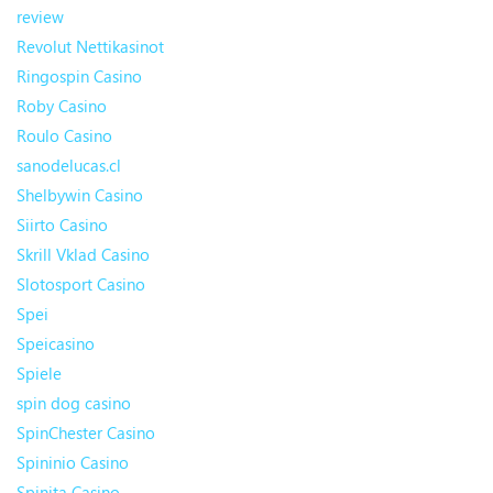
review
Revolut Nettikasinot
Ringospin Casino
Roby Casino
Roulo Casino
sanodelucas.cl
Shelbywin Casino
Siirto Casino
Skrill Vklad Casino
Slotosport Casino
Spei
Speicasino
Spiele
spin dog casino
SpinChester Casino
Spininio Casino
Spinita Casino