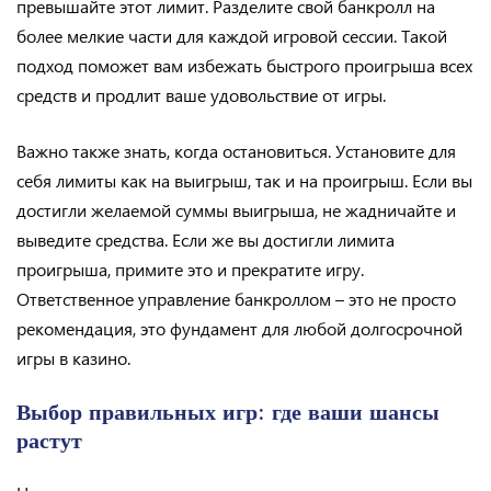
превышайте этот лимит. Разделите свой банкролл на
более мелкие части для каждой игровой сессии. Такой
подход поможет вам избежать быстрого проигрыша всех
средств и продлит ваше удовольствие от игры.
Важно также знать, когда остановиться. Установите для
себя лимиты как на выигрыш, так и на проигрыш. Если вы
достигли желаемой суммы выигрыша, не жадничайте и
выведите средства. Если же вы достигли лимита
проигрыша, примите это и прекратите игру.
Ответственное управление банкроллом – это не просто
рекомендация, это фундамент для любой долгосрочной
игры в казино.
Выбор правильных игр: где ваши шансы
растут