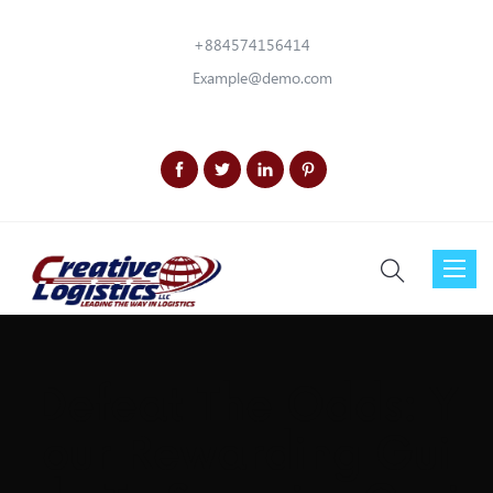
+884574156414
Example@demo.com
Sun - Fri 10 AM - PM
Toggl
naviga
Defeat The Odds: Y
Our Rewarding Gui