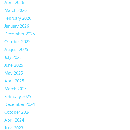
April 2026
March 2026
February 2026
January 2026
December 2025
October 2025
August 2025
July 2025
June 2025
May 2025
April 2025
March 2025
February 2025
December 2024
October 2024
April 2024
June 2023