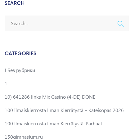
SEARCH
CATEGORIES
! Без рубрики
1
10) 641286 links Mix Casino (4-DE) DONE
100 Ilmaiskierrosta Ilman Kierrätystä – Käteisopas 2026
100 Ilmaiskierrosta Ilman Kierrätystä: Parhaat
150gimnasium.ru