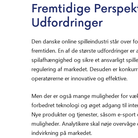
Fremtidige Perspek
Udfordringer
Den danske online spilleindustri står over 
fremtiden. En af de største udfordringer er
spilafhængighed og sikre et ansvarligt spil
regulering af markedet. Desuden er konkurren
operatørerne er innovative og effektive.
Men der er også mange muligheder for vækst
forbedret teknologi og øget adgang til inter
Nye produkter og tjenester, såsom e-sport 
muligheder. Analytikere skal nøje overvåge 
indvirkning på markedet.