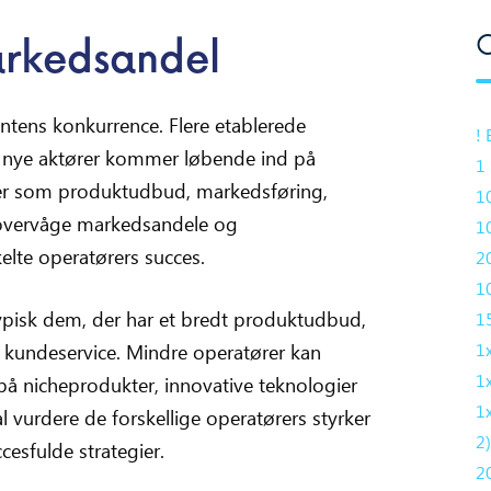
C
rkedsandel
ntens konkurrence. Flere etablerede
!
nye aktører kommer løbende ind på
1
rer som produktudbud, markedsføring,
1
e overvåge markedsandele og
10
elte operatørers succes.
2
10
typisk dem, der har et bredt produktudbud,
1
1
 kundeservice. Mindre operatører kan
1x
 på nicheprodukter, innovative teknologier
1x
l vurdere de forskellige operatørers styrker
2
cesfulde strategier.
2