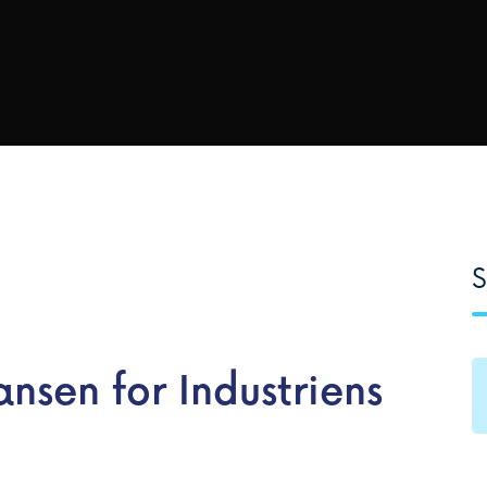
ansen for Industriens