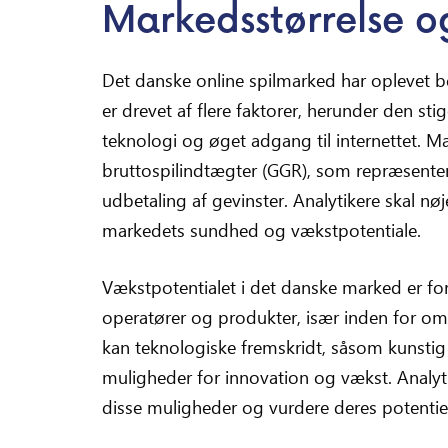
Markedsstørrelse o
Det danske online spilmarked har oplevet b
er drevet af flere faktorer, herunder den sti
teknologi og øget adgang til internettet. Ma
bruttospilindtægter (GGR), som repræsentere
udbetaling af gevinster. Analytikere skal n
markedets sundhed og vækstpotentiale.
Vækstpotentialet i det danske marked er for
operatører og produkter, især inden for om
kan teknologiske fremskridt, såsom kunstig 
muligheder for innovation og vækst. Analyti
disse muligheder og vurdere deres potentie