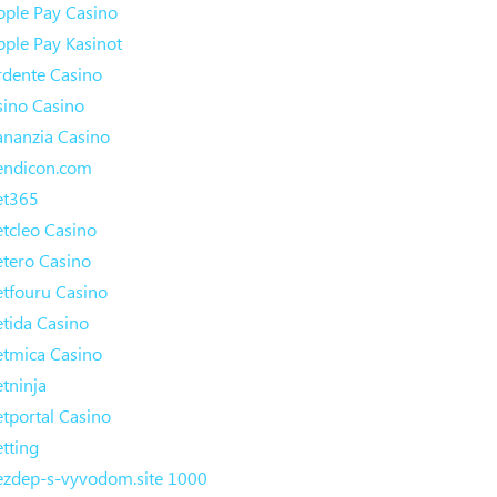
pple Pay Casino
pple Pay Kasinot
rdente Casino
sino Casino
ananzia Casino
endicon.com
et365
etcleo Casino
etero Casino
etfouru Casino
etida Casino
etmica Casino
tninja
etportal Casino
tting
ezdep-s-vyvodom.site 1000