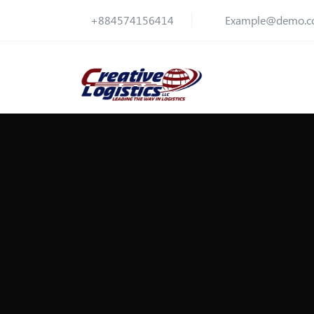
+884574156414
Example@demo.
Den Danske O