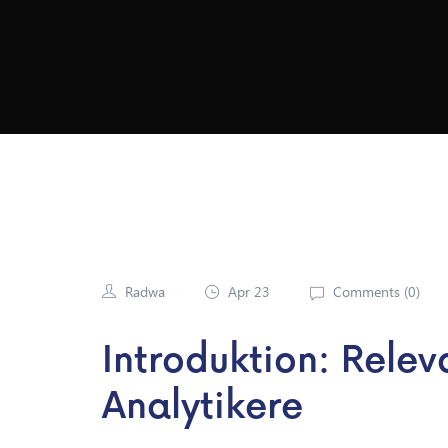
Radwa
Apr 23
Comments (
0
)
Introduktion: Relev
Analytikere