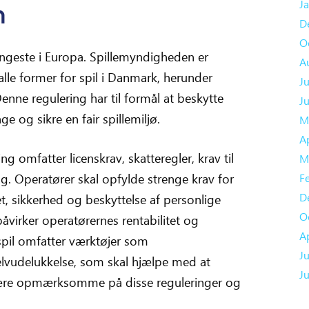
J
n
D
O
engeste i Europa. Spillemyndigheden er
A
 alle former for spil i Danmark, herunder
J
Denne regulering har til formål at beskytte
J
og sikre en fair spillemiljø.
M
A
g omfatter licenskrav, skatteregler, krav til
M
g. Operatører skal opfylde strenge krav for
F
D
tet, sikkerhed og beskyttelse af personlige
O
påvirker operatørernes rentabilitet og
A
 spil omfatter værktøjer som
J
lvudelukkelse, som skal hjælpe med at
J
l være opmærksomme på disse reguleringer og