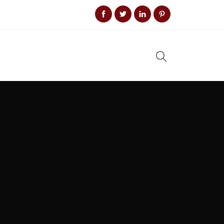
ri: En Dybdeg