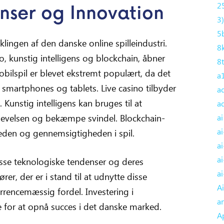
2
nser og Innovation
3
5
klingen af den danske online spilleindustri.
8
o, kunstig intelligens og blockchain, åbner
8
bilspil er blevet ekstremt populært, da det
a1
s smartphones og tablets. Live casino tilbyder
a
. Kunstig intelligens kan bruges til at
a
plevelsen og bekæmpe svindel. Blockchain-
ai
a
heden og gennemsigtigheden i spil.
ai
ai
se teknologiske tendenser og deres
a
er, der er i stand til at udnytte disse
Ai
rrencemæssig fordel. Investering i
a
e for at opnå succes i det danske marked.
A