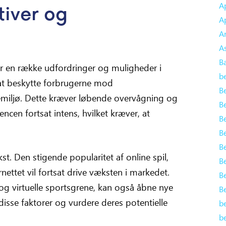
A
tiver og
A
A
A
B
for en række udfordringer og muligheder i
b
 at beskytte forbrugerne mod
B
lemiljø. Dette kræver løbende overvågning og
B
cen fortsat intens, hvilket kræver, at
B
B
B
. Den stigende popularitet af online spil,
B
nettet vil fortsat drive væksten i markedet.
Be
og virtuelle sportsgrene, kan også åbne nye
B
disse faktorer og vurdere deres potentielle
be
b