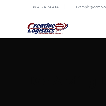
+884574156414
Example@demo.
Der Anstieg 