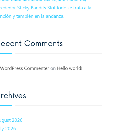
rededor Sticky Bandits Slot todo se trata a la
unción y también en la andanza.
Recent Comments
 WordPress Commenter
on
Hello world!
rchives
ugust 2026
uly 2026