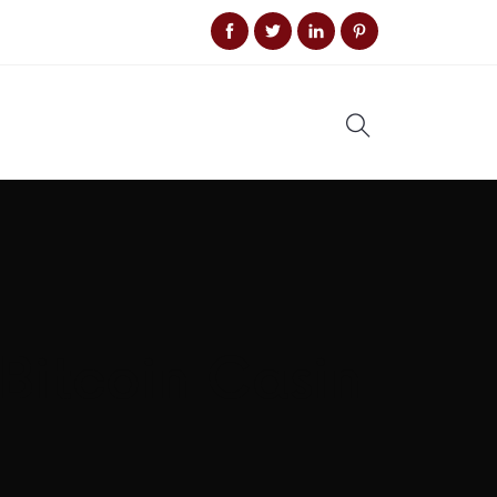
Bitcoin Casin