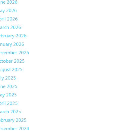
une 2026
ay 2026
pril 2026
arch 2026
ebruary 2026
anuary 2026
ecember 2025
ctober 2025
ugust 2025
uly 2025
une 2025
ay 2025
pril 2025
arch 2025
ebruary 2025
ecember 2024