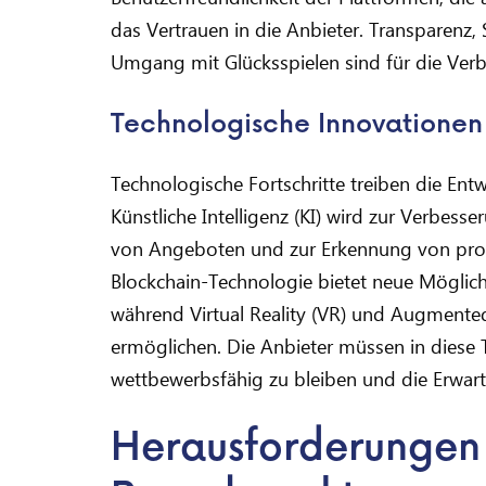
das Vertrauen in die Anbieter. Transparenz,
Umgang mit Glücksspielen sind für die Ver
Technologische Innovationen
Technologische Fortschritte treiben die Ent
Künstliche Intelligenz (KI) wird zur Verbesse
von Angeboten und zur Erkennung von prob
Blockchain-Technologie bietet neue Möglichk
während Virtual Reality (VR) und Augmented
ermöglichen. Die Anbieter müssen in diese 
wettbewerbsfähig zu bleiben und die Erwartu
Herausforderungen