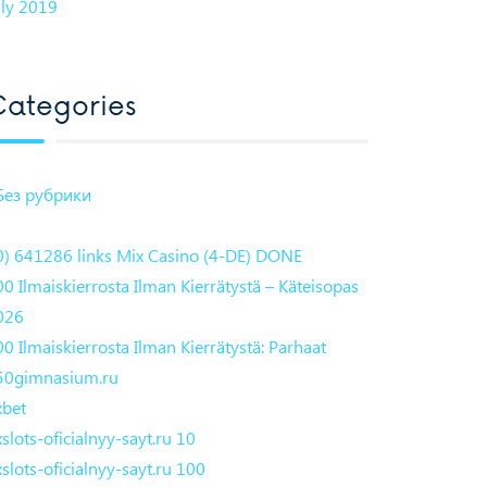
uly 2019
ategories
 Без рубрики
0) 641286 links Mix Casino (4-DE) DONE
0 Ilmaiskierrosta Ilman Kierrätystä – Käteisopas
026
0 Ilmaiskierrosta Ilman Kierrätystä: Parhaat
50gimnasium.ru
xbet
slots-oficialnyy-sayt.ru 10
slots-oficialnyy-sayt.ru 100