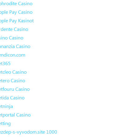
phrodite Casino
pple Pay Casino
pple Pay Kasinot
rdente Casino
sino Casino
ananzia Casino
endicon.com
et365
etcleo Casino
etero Casino
etfouru Casino
etida Casino
tninja
etportal Casino
tting
ezdep-s-vyvodom.site 1000