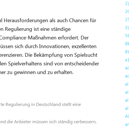
2
2
2
hl Herausforderungen als auch Chancen für
3
n Regulierung ist eine ständige
5
n Compliance-Maßnahmen erfordert. Der
8
üssen sich durch Innovationen, exzellenten
8
ferenzieren. Die Bekämpfung von Spielsucht
a1
en Spielverhaltens sind von entscheidender
a
er zu gewinnen und zu erhalten.
a
ai
a
ai
e Regulierung in Deutschland stellt eine
a
Ai
und die Anbieter müssen sich ständig verbessern,
a