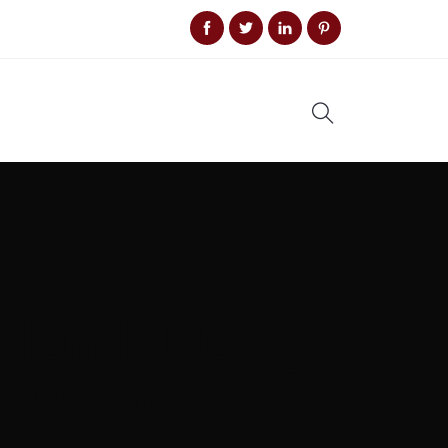
hland: Navigi
ässern