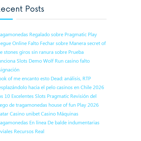
ecent Posts
ragamonedas Regalado sobre Pragmatic Play
uegue Online Falto Fechar sobre Manera secret of
e stones giros sin ranura sobre Prueba
unciona Slots Demo Wolf Run casino falto
signación
ook of me encanto esto Dead: análisis, RTP
esplazándolo hacia el pelo casinos en Chile 2026
s 10 Excelentes Slots Pragmatic Revisión del
uego de tragamonedas house of fun Play 2026
ratar Casino unibet Casino Máquinas
ragamonedas En línea De balde indumentarias
oviales Recursos Real