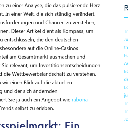
n zu einer Analyse, die das pulsierende Herz
R
 In einer Welt, die sich ständig verändert,
Herausforderungen und Chancen zu verstehen,
nen. Dieser Artikel dient als Kompass, um
T
 entschlüsseln, die den deutschen
J
th
nsbesondere auf die Online-Casinos
F
 Anteil am Gesamtmarkt ausmachen und
A
r Sie relevant, um Investitionsentscheidungen
B
nd die Wettbewerbslandschaft zu verstehen.
d
wir einen Blick auf die aktuellen
Lo
ng und der sich ändernden
j
iert Sie ja auch ein Angebot wie
rabona
T
rends selbst zu erleben.
T
J
sspielmarkt: Ein