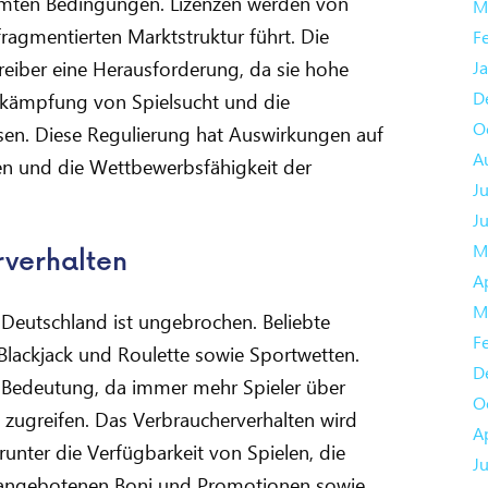
mmten Bedingungen. Lizenzen werden von
M
ragmentierten Marktstruktur führt. Die
F
treiber eine Herausforderung, da sie hohe
J
D
ekämpfung von Spielsucht und die
O
en. Diese Regulierung hat Auswirkungen auf
A
sten und die Wettbewerbsfähigkeit der
J
J
M
rverhalten
A
M
 Deutschland ist ungebrochen. Beliebte
F
 Blackjack und Roulette sowie Sportwetten.
D
Bedeutung, da immer mehr Spieler über
O
zugreifen. Das Verbraucherverhalten wird
A
runter die Verfügbarkeit von Spielen, die
J
ie angebotenen Boni und Promotionen sowie