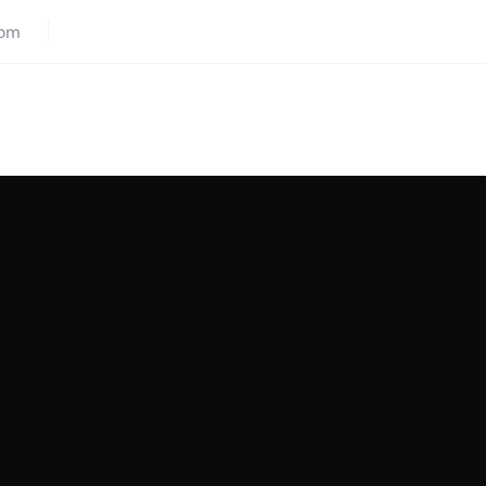
com
Sun - Fri 10 AM - PM
Home
About
Service
Contact
ielmarkt In Deutsc
In Turbulenten Gew