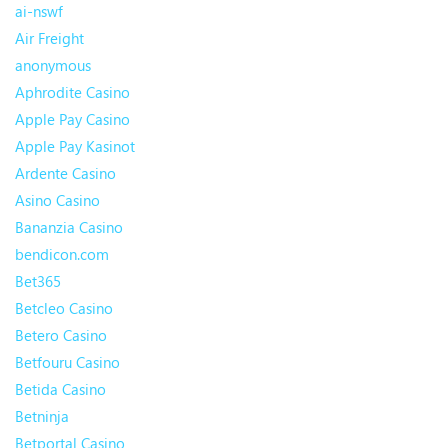
ai-nswf
Air Freight
anonymous
Aphrodite Casino
Apple Pay Casino
Apple Pay Kasinot
Ardente Casino
Asino Casino
Bananzia Casino
bendicon.com
Bet365
Betcleo Casino
Betero Casino
Betfouru Casino
Betida Casino
Betninja
Betportal Casino