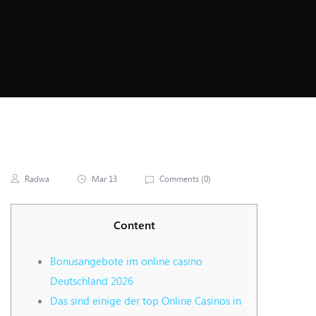
Spiele Im Internet
Radwa
Mar 13
Comments (
0
)
Content
Bonusangebote im online casino
Deutschland 2026
Das sind einige der top Online Casinos in