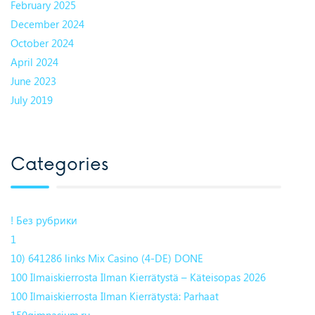
February 2025
December 2024
October 2024
April 2024
June 2023
July 2019
Categories
! Без рубрики
1
10) 641286 links Mix Casino (4-DE) DONE
100 Ilmaiskierrosta Ilman Kierrätystä – Käteisopas 2026
100 Ilmaiskierrosta Ilman Kierrätystä: Parhaat