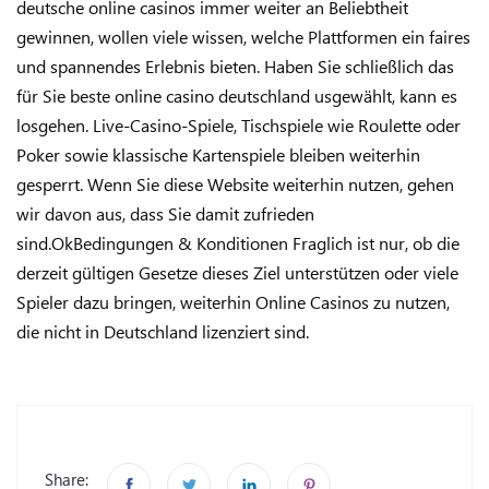
deutsche online casinos immer weiter an Beliebtheit
gewinnen, wollen viele wissen, welche Plattformen ein faires
und spannendes Erlebnis bieten. Haben Sie schließlich das
für Sie beste online casino deutschland usgewählt, kann es
losgehen. Live-Casino-Spiele, Tischspiele wie Roulette oder
Poker sowie klassische Kartenspiele bleiben weiterhin
gesperrt. Wenn Sie diese Website weiterhin nutzen, gehen
wir davon aus, dass Sie damit zufrieden
sind.OkBedingungen & Konditionen Fraglich ist nur, ob die
derzeit gültigen Gesetze dieses Ziel unterstützen oder viele
Spieler dazu bringen, weiterhin Online Casinos zu nutzen,
die nicht in Deutschland lizenziert sind.
Share: