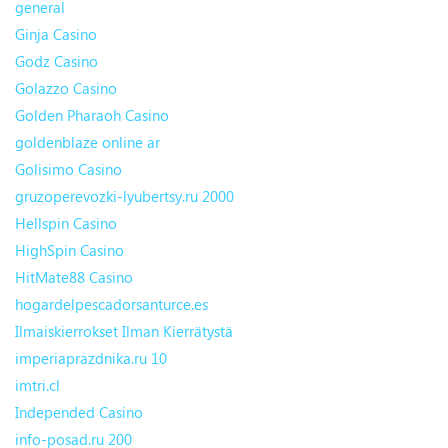
general
Ginja Casino
Godz Casino
Golazzo Casino
Golden Pharaoh Casino
goldenblaze online ar
Golisimo Casino
gruzoperevozki-lyubertsy.ru 2000
Hellspin Casino
HighSpin Casino
HitMate88 Casino
hogardelpescadorsanturce.es
Ilmaiskierrokset Ilman Kierrätystä
imperiaprazdnika.ru 10
imtri.cl
Independed Casino
info-posad.ru 200