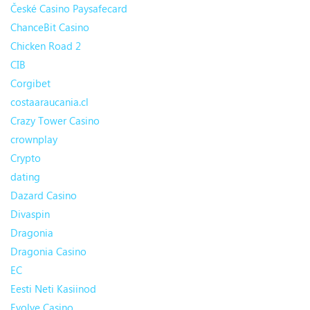
České Casino Paysafecard
ChanceBit Casino
Chicken Road 2
CIB
Corgibet
costaaraucania.cl
Crazy Tower Сasino
crownplay
Crypto
dating
Dazard Casino
Divaspin
Dragonia
Dragonia Casino
EC
Eesti Neti Kasiinod
Evolve Casino