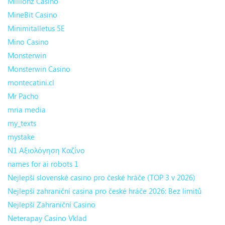
Millionz Casino
MineBit Casino
Minimitalletus 5E
Mino Casino
Monsterwin
Monsterwin Casino
montecatini.cl
Mr Pacho
mria media
my_texts
mystake
N1 Αξιολόγηση Καζίνο
names for ai robots 1
Nejlepší slovenské casino pro české hráče (TOP 3 v 2026)
Nejlepší zahraniční casina pro české hráče 2026: Bez limitů
Nejlepší Zahraniční Casino
Neterapay Casino Vklad