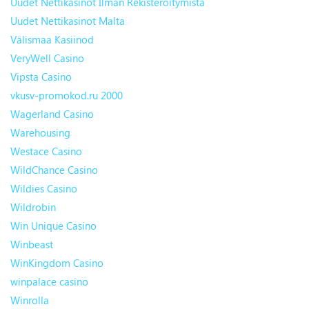
Uudet Nettikasinot Ilman Rekisteröitymistä
Uudet Nettikasinot Malta
Välismaa Kasiinod
VeryWell Casino
Vipsta Casino
vkusv-promokod.ru 2000
Wagerland Casino
Warehousing
Westace Casino
WildChance Casino
Wildies Casino
Wildrobin
Win Unique Casino
Winbeast
WinKingdom Casino
winpalace casino
Winrolla