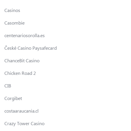
Casinos
Casombie
centenariosorolla.es
České Casino Paysafecard
ChanceBit Casino
Chicken Road 2
CIB
Corgibet
costaaraucania.cl
Crazy Tower Сasino