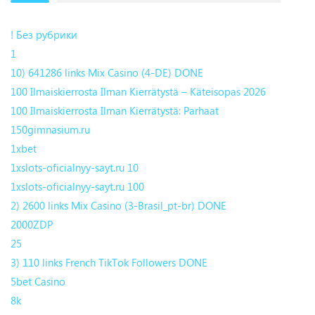
! Без рубрики
1
10) 641286 links Mix Casino (4-DE) DONE
100 Ilmaiskierrosta Ilman Kierrätystä – Käteisopas 2026
100 Ilmaiskierrosta Ilman Kierrätystä: Parhaat
150gimnasium.ru
1xbet
1xslots-oficialnyy-sayt.ru 10
1xslots-oficialnyy-sayt.ru 100
2) 2600 links Mix Casino (3-Brasil_pt-br) DONE
2000ZDP
25
3) 110 links French TikTok Followers DONE
5bet Casino
8k