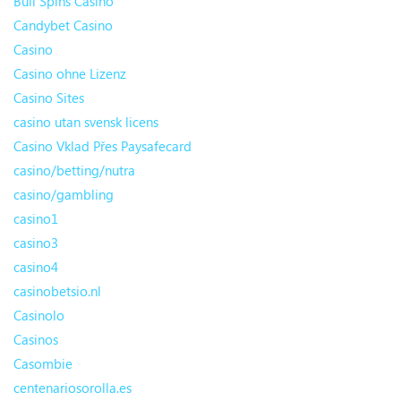
Bull Spins Casino
Candybet Casino
Casino
Casino ohne Lizenz
Casino Sites
casino utan svensk licens
Casino Vklad Přes Paysafecard
casino/betting/nutra
casino/gambling
casino1
casino3
casino4
casinobetsio.nl
Casinolo
Casinos
Casombie
centenariosorolla.es