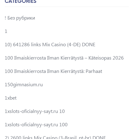
CATEGORIES
! Без рубрики
1
10) 641286 links Mix Casino (4-DE) DONE
100 Ilmaiskierrosta Ilman Kierrätystä – Käteisopas 2026
100 Ilmaiskierrosta Ilman Kierrätystä: Parhaat
150gimnasium.ru
1xbet
1xslots-oficialnyy-sayt.ru 10
1xslots-oficialnyy-sayt.ru 100
2) 2600 links Mix Casino (3-Brasil_pt-br) DONE