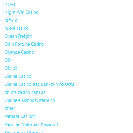
News
Night Win Casino
nsfw-ai
nuovi casino
Ocean Freight
Odin Fortune Casino
Olympe Casino
OM
OM cc
Online Casino
Online Casino Bez Bankovního Účtu
online casino canada
Online-Casinos Österreich
other
Parhaat Kasinot
Parimad Välismaa Kasiinod
Paysafecard Kasinot