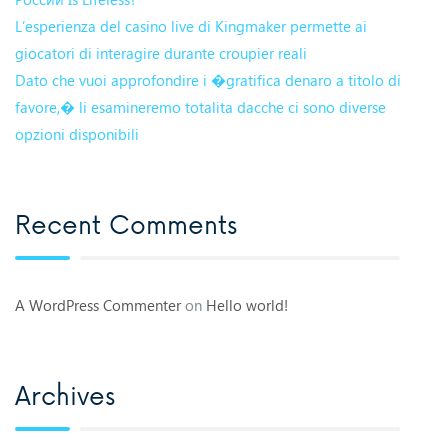
L’esperienza del casino live di Kingmaker permette ai
giocatori di interagire durante croupier reali
Dato che vuoi approfondire i �gratifica denaro a titolo di
favore,� li esamineremo totalita dacche ci sono diverse
opzioni disponibili
Recent Comments
A WordPress Commenter
on
Hello world!
Archives