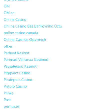
OM
OM cc
Online Casino
Online Casino Bez Bankovního Účtu
online casino canada
Online-Casinos Österreich
other
Parhaat Kasinot
Parimad Välismaa Kasiinod
Paysafecard Kasinot
Piggybet Casino
Piratepots Casino
Pistolo Casino
Plinko
Post
primux.es