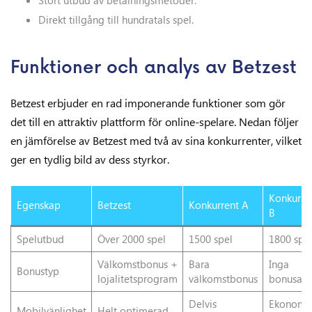
Direkt tillgång till hundratals spel.
Funktioner och analys av Betzest
Betzest erbjuder en rad imponerande funktioner som gör
det till en attraktiv plattform för online-spelare. Nedan följer
en jämförelse av Betzest med två av sina konkurrenter, vilket
ger en tydlig bild av dess styrkor.
Konkurre
Egenskap
Betzest
Konkurrent A
B
Spelutbud
Över 2000 spel
1500 spel
1800 spe
Välkomstbonus +
Bara
Inga
Bonustyp
lojalitetsprogram
välkomstbonus
bonusar
Delvis
Ekonomi
Mobilvänlighet
Helt optimerad