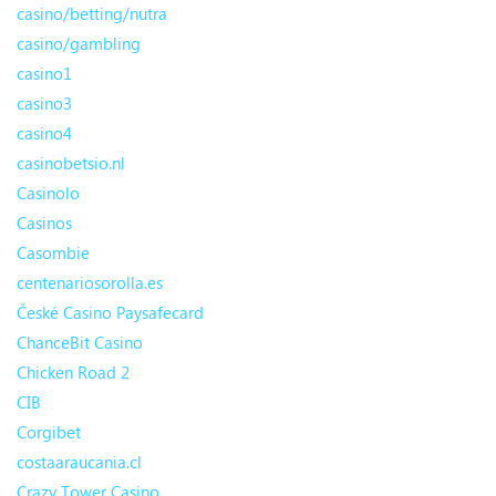
casino/betting/nutra
casino/gambling
casino1
casino3
casino4
casinobetsio.nl
Casinolo
Casinos
Casombie
centenariosorolla.es
České Casino Paysafecard
ChanceBit Casino
Chicken Road 2
CIB
Corgibet
costaaraucania.cl
Crazy Tower Сasino