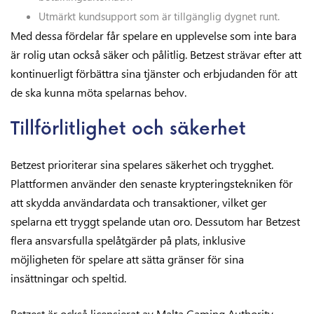
Utmärkt kundsupport som är tillgänglig dygnet runt.
Med dessa fördelar får spelare en upplevelse som inte bara
är rolig utan också säker och pålitlig. Betzest strävar efter att
kontinuerligt förbättra sina tjänster och erbjudanden för att
de ska kunna möta spelarnas behov.
Tillförlitlighet och säkerhet
Betzest prioriterar sina spelares säkerhet och trygghet.
Plattformen använder den senaste krypteringstekniken för
att skydda användardata och transaktioner, vilket ger
spelarna ett tryggt spelande utan oro. Dessutom har Betzest
flera ansvarsfulla spelåtgärder på plats, inklusive
möjligheten för spelare att sätta gränser för sina
insättningar och speltid.
Betzest är också licensierat av Malta Gaming Authority,