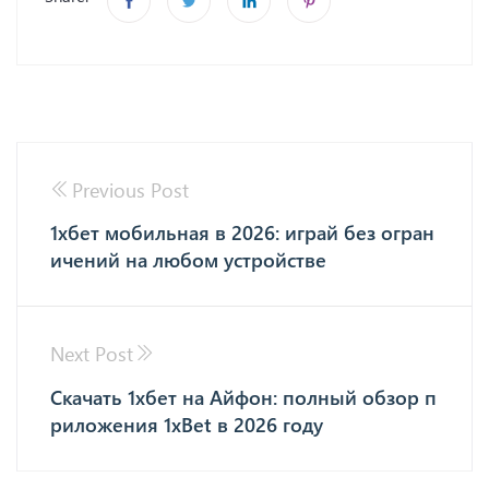
Previous Post
1хбет мобильная в 2026: играй без огран
ичений на любом устройстве
Next Post
Скачать 1хбет на Айфон: полный обзор п
риложения 1xBet в 2026 году