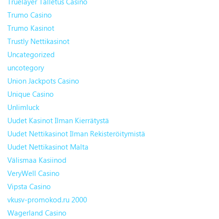
Truelayer Talletus Casino
Trumo Casino
Trumo Kasinot
Trustly Nettikasinot
Uncategorized
uncotegory
Union Jackpots Casino
Unique Casino
Unlimluck
Uudet Kasinot Ilman Kierrätystä
Uudet Nettikasinot Ilman Rekisteröitymistä
Uudet Nettikasinot Malta
Välismaa Kasiinod
VeryWell Casino
Vipsta Casino
vkusv-promokod.ru 2000
Wagerland Casino