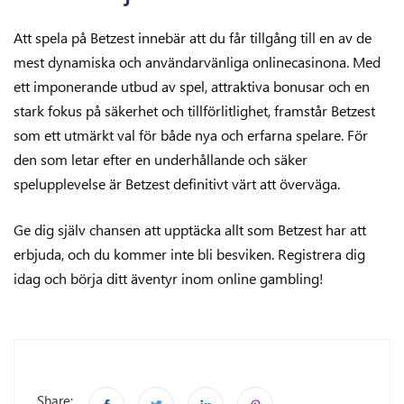
Att spela på Betzest innebär att du får tillgång till en av de
mest dynamiska och användarvänliga onlinecasinona. Med
ett imponerande utbud av spel, attraktiva bonusar och en
stark fokus på säkerhet och tillförlitlighet, framstår Betzest
som ett utmärkt val för både nya och erfarna spelare. För
den som letar efter en underhållande och säker
spelupplevelse är Betzest definitivt värt att överväga.
Ge dig själv chansen att upptäcka allt som Betzest har att
erbjuda, och du kommer inte bli besviken. Registrera dig
idag och börja ditt äventyr inom online gambling!
Share: