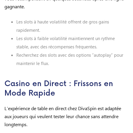
gagnante.
Les slots à haute volatilité offrent de gros gains
rapidement.
Les slots à faible volatilité maintiennent un rythme
stable, avec des récompenses fréquentes.
Recherchez des slots avec des options “autoplay” pour
maintenir le flux.
Casino en Direct : Frissons en
Mode Rapide
L’expérience de table en direct chez DivaSpin est adaptée
aux joueurs qui veulent tester leur chance sans attendre
longtemps.