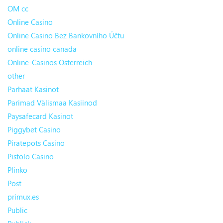
OM cc
Online Casino
Online Casino Bez Bankovního Účtu
online casino canada
Online-Casinos Österreich
other
Parhaat Kasinot
Parimad Välismaa Kasiinod
Paysafecard Kasinot
Piggybet Casino
Piratepots Casino
Pistolo Casino
Plinko
Post
primux.es
Public