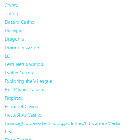
Crypto
dating
Dazard Casino
Divaspin
Dragonia
Dragonia Casino
EC
Eesti Neti Kasiinod
Evolve Casino
Exploring the V.League
Fast Payout Casino
Fatpirate
Felicebet Casino
FiestaSlots Casino
Finance/Hobbies/Technology/Utilities/Education/Media
first