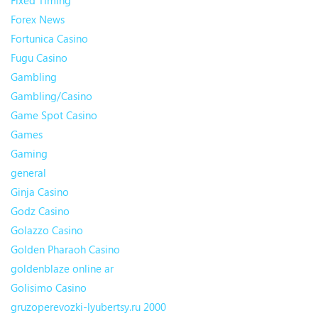
Fixed Timing
Forex News
Fortunica Casino
Fugu Casino
Gambling
Gambling/Casino
Game Spot Casino
Games
Gaming
general
Ginja Casino
Godz Casino
Golazzo Casino
Golden Pharaoh Casino
goldenblaze online ar
Golisimo Casino
gruzoperevozki-lyubertsy.ru 2000