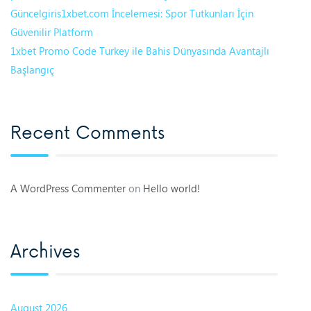
Güncelgiris1xbet.com İncelemesi: Spor Tutkunları İçin
Güvenilir Platform
1xbet Promo Code Turkey ile Bahis Dünyasında Avantajlı
Başlangıç
Recent Comments
A WordPress Commenter
on
Hello world!
Archives
August 2026