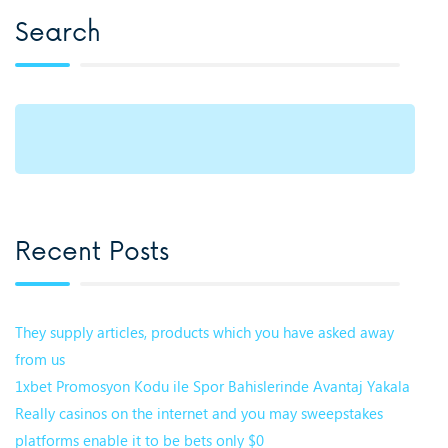
Search
Recent Posts
They supply articles, products which you have asked away
from us
1xbet Promosyon Kodu ile Spor Bahislerinde Avantaj Yakala
Really casinos on the internet and you may sweepstakes
platforms enable it to be bets only $0