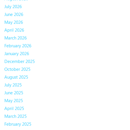
July 2026
June 2026
May 2026
April 2026
March 2026
February 2026
January 2026
December 2025
October 2025
August 2025
July 2025
June 2025
May 2025
April 2025
March 2025
February 2025