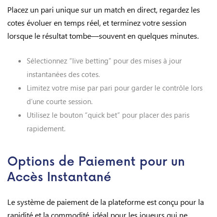
Placez un pari unique sur un match en direct, regardez les
cotes évoluer en temps réel, et terminez votre session
lorsque le résultat tombe—souvent en quelques minutes.
Sélectionnez “live betting” pour des mises à jour
instantanées des cotes.
Limitez votre mise par pari pour garder le contrôle lors
d’une courte session.
Utilisez le bouton “quick bet” pour placer des paris
rapidement.
Options de Paiement pour un
Accès Instantané
Le système de paiement de la plateforme est conçu pour la
rapidité et la commodité, idéal pour les joueurs qui ne