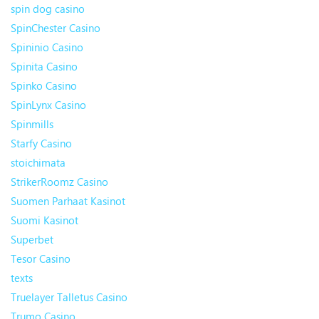
spin dog casino
SpinChester Casino
Spininio Casino
Spinita Casino
Spinko Casino
SpinLynx Casino
Spinmills
Starfy Casino
stoichimata
StrikerRoomz Casino
Suomen Parhaat Kasinot
Suomi Kasinot
Superbet
Tesor Casino
texts
Truelayer Talletus Casino
Trumo Casino