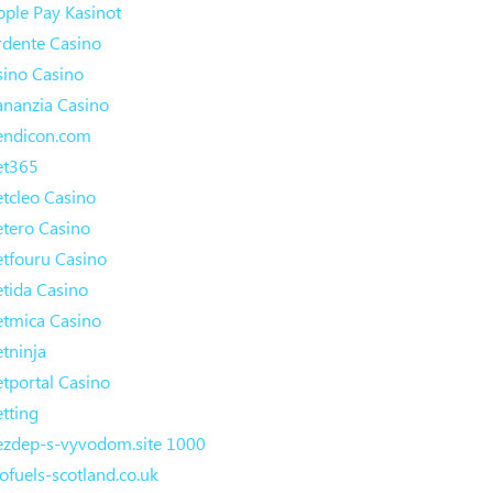
pple Pay Kasinot
rdente Casino
sino Casino
ananzia Casino
endicon.com
et365
etcleo Casino
etero Casino
etfouru Casino
etida Casino
etmica Casino
tninja
etportal Casino
tting
ezdep-s-vyvodom.site 1000
ofuels-scotland.co.uk