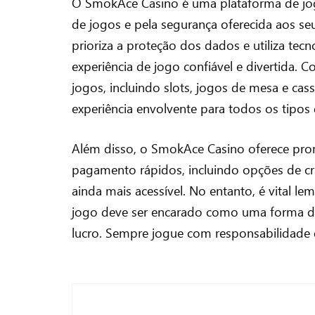
O SmokAce Casino é uma plataforma de jogo
de jogos e pela segurança oferecida aos seu
prioriza a proteção dos dados e utiliza tec
experiência de jogo confiável e divertida.
jogos, incluindo slots, jogos de mesa e cas
experiência envolvente para todos os tipos
Além disso, o SmokAce Casino oferece pr
pagamento rápidos, incluindo opções de cr
ainda mais acessível. No entanto, é vital 
jogo deve ser encarado como uma forma d
lucro. Sempre jogue com responsabilidade e 