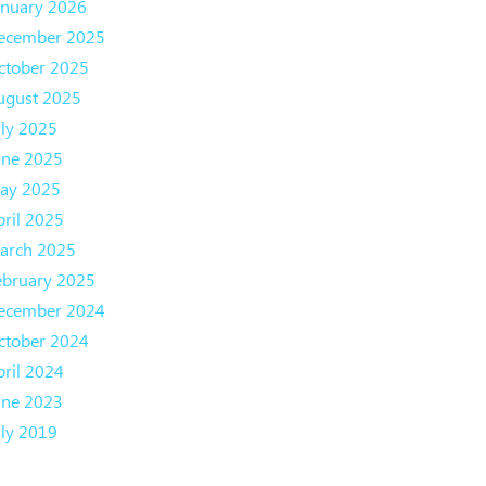
anuary 2026
ecember 2025
ctober 2025
ugust 2025
uly 2025
une 2025
ay 2025
pril 2025
arch 2025
ebruary 2025
ecember 2024
ctober 2024
pril 2024
une 2023
uly 2019