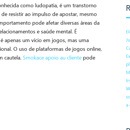
nhecida como ludopatia, é um transtorno
R
e de resistir ao impulso de apostar, mesmo
omportamento pode afetar diversas áreas da
 relacionamentos e saúde mental. É
El
o é apenas um vício em jogos, mas uma
J
Ca
ional. O uso de plataformas de jogos online,
E
m cautela.
Smokace apoio au cliente
pode
pl
M
tr
W
so
a 