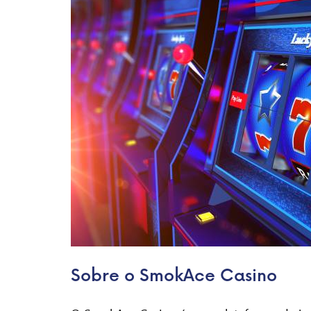
Sobre o SmokAce Casino