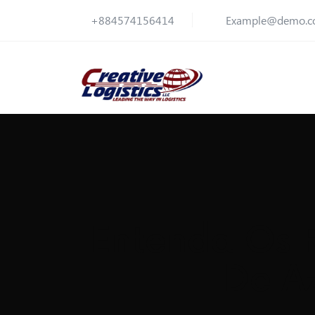
+884574156414
Example@demo.
Entenda Os 
De A