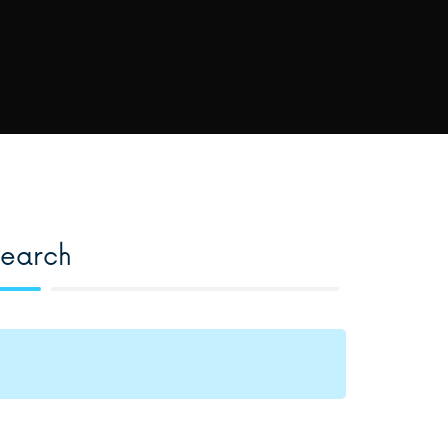
Search