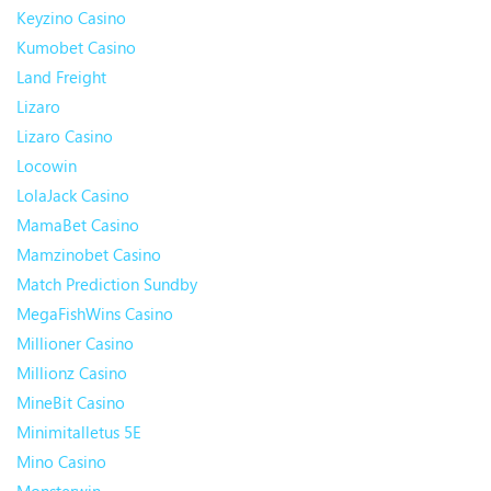
Keyzino Casino
Kumobet Casino
Land Freight
Lizaro
Lizaro Casino
Locowin
LolaJack Casino
MamaBet Casino
Mamzinobet Casino
Match Prediction Sundby
MegaFishWins Casino
Millioner Casino
Millionz Casino
MineBit Casino
Minimitalletus 5E
Mino Casino