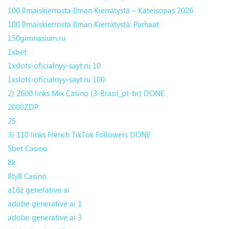
100 Ilmaiskierrosta Ilman Kierrätystä – Käteisopas 2026
100 Ilmaiskierrosta Ilman Kierrätystä: Parhaat
150gimnasium.ru
1xbet
1xslots-oficialnyy-sayt.ru 10
1xslots-oficialnyy-sayt.ru 100
2) 2600 links Mix Casino (3-Brasil_pt-br) DONE
2000ZDP
25
3) 110 links French TikTok Followers DONE
5bet Casino
8k
8ty8 Casino
a16z generative ai
adobe generative ai 1
adobe generative ai 3