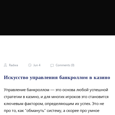
Hes To Beat The Ho
Use
Radwa
Jun 4
Comments (
0
)
Искусство управления банкроллом в казино
Управление банкроллом — это основа любой успешной
стратегии в казино, и для многих игроков это становится
ключевым фактором, определяющим их успех. Это не
про то, как “обмануть” систему, а скорее про умное