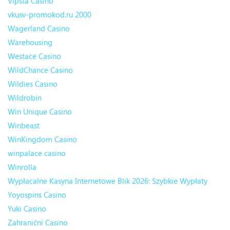
Vipsta Casino
vkusv-promokod.ru 2000
Wagerland Casino
Warehousing
Westace Casino
WildChance Casino
Wildies Casino
Wildrobin
Win Unique Casino
Winbeast
WinKingdom Casino
winpalace casino
Winrolla
Wypłacalne Kasyna Internetowe Blik 2026: Szybkie Wypłaty
Yoyospins Casino
Yuki Casino
Zahraniční Casino