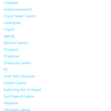
Corgibet
costaaraucania.cl
Crazy Tower Сasino
crownplay
Crypto
dating
Dazard Casino
Divaspin
Dragonia
Dragonia Casino
EC
Eesti Neti Kasiinod
Evolve Casino
Exploring the V.League
Fast Payout Casino
Fatpirate
Felicebet Casino