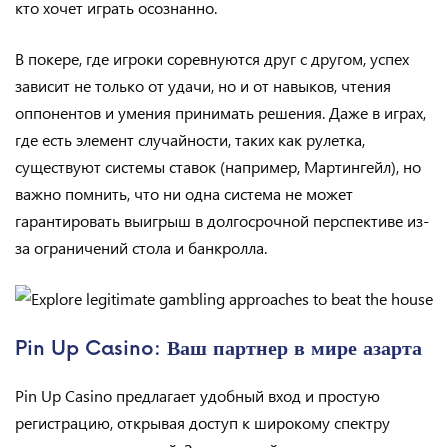
кто хочет играть осознанно.
В покере, где игроки соревнуются друг с другом, успех
зависит не только от удачи, но и от навыков, чтения
оппонентов и умения принимать решения. Даже в играх,
где есть элемент случайности, таких как рулетка,
существуют системы ставок (например, Мартингейл), но
важно помнить, что ни одна система не может
гарантировать выигрыш в долгосрочной перспективе из-
за ограничений стола и банкролла.
Pin Up Casino: Ваш партнер в мире азарта
Pin Up Casino предлагает удобный вход и простую
регистрацию, открывая доступ к широкому спектру