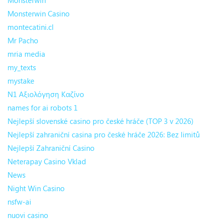
Monsterwin
Monsterwin Casino
montecatini.cl
Mr Pacho
mria media
my_texts
mystake
N1 Αξιολόγηση Καζίνο
names for ai robots 1
Nejlepší slovenské casino pro české hráče (TOP 3 v 2026)
Nejlepší zahraniční casina pro české hráče 2026: Bez limitů
Nejlepší Zahraniční Casino
Neterapay Casino Vklad
News
Night Win Casino
nsfw-ai
nuovi casino