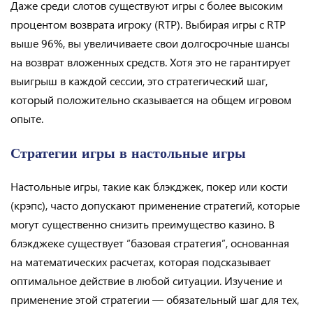
Даже среди слотов существуют игры с более высоким
процентом возврата игроку (RTP). Выбирая игры с RTP
выше 96%, вы увеличиваете свои долгосрочные шансы
на возврат вложенных средств. Хотя это не гарантирует
выигрыш в каждой сессии, это стратегический шаг,
который положительно сказывается на общем игровом
опыте.
Стратегии игры в настольные игры
Настольные игры, такие как блэкджек, покер или кости
(крэпс), часто допускают применение стратегий, которые
могут существенно снизить преимущество казино. В
блэкджеке существует “базовая стратегия”, основанная
на математических расчетах, которая подсказывает
оптимальное действие в любой ситуации. Изучение и
применение этой стратегии — обязательный шаг для тех,