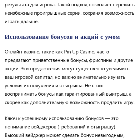
результата для игрока. Такой подход позволяет пережить
неизбежные проигрышные серии, сохраняя возможность
играть дальше.
Использование бонусов и акций с умом
Онлайн-казино, такие как Pin Up Casino, часто
предлагают приветственные бонусы, фриспины и другие
акции. Эти предложения могут существенно увеличить
ваш игровой капитал, но важно внимательно изучать
условия их получения и отыгрыша. Не стоит
воспринимать бонусы как гарантированный выигрыш, а
скорее как дополнительную возможность продлить игру.
Ключ к успешному использованию бонусов — это
понимание вейджеров (требований к отыгрышу).
Высокий вейджер может сделать бонус невыгодным,