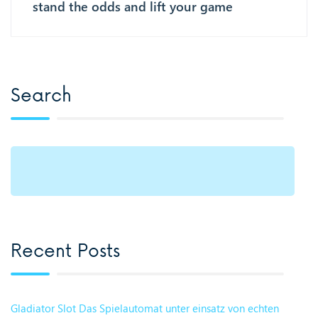
stand the odds and lift your game
Search
Recent Posts
Gladiator Slot Das Spielautomat unter einsatz von echten