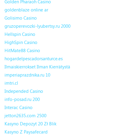
Golden Pharaoh Casino
goldenblaze online ar
Golisimo Casino
gruzoperevozki-lyubertsy.ru 2000
Hellspin Casino
HighSpin Casino
HitMate88 Casino
hogardelpescadorsanturce.es
Ilmaiskierrokset Ilman Kierrätystä
imperiaprazdnika.ru 10
imtri.cl
Independed Casino
info-posad.ru 200
Interac Casino
jetton2635.com 2500
Kasyno Depozyt 20 Zł Blik
Kasyno Z Paysafecard