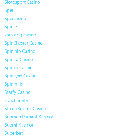
Slotosport Casino
Spei
Speicasino
Spiele
spin dog casino
SpinChester Casino
Spininio Casino
Spinita Casino
Spinko Casino
SpinLynx Casino
Spinmills
Starfy Casino
stoichimata
StrikerRoomz Casino
Suomen Parhaat Kasinot
Suomi Kasinot
Superbet