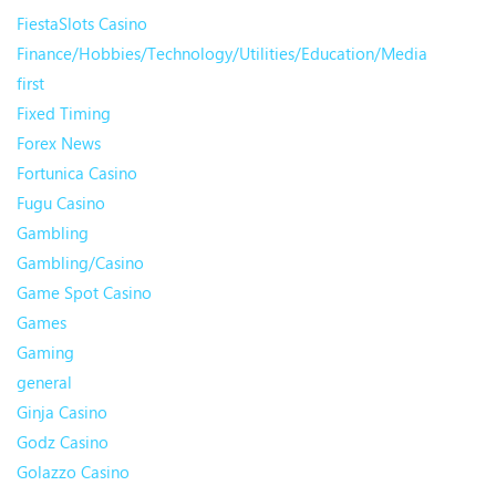
FiestaSlots Casino
Finance/Hobbies/Technology/Utilities/Education/Media
first
Fixed Timing
Forex News
Fortunica Casino
Fugu Casino
Gambling
Gambling/Casino
Game Spot Casino
Games
Gaming
general
Ginja Casino
Godz Casino
Golazzo Casino