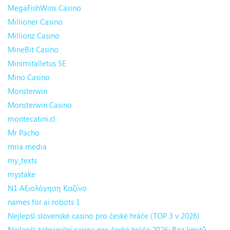
MegaFishWins Casino
Millioner Casino
Millionz Casino
MineBit Casino
Minimitalletus 5E
Mino Casino
Monsterwin
Monsterwin Casino
montecatini.cl
Mr Pacho
mria media
my_texts
mystake
N1 Αξιολόγηση Καζίνο
names for ai robots 1
Nejlepší slovenské casino pro české hráče (TOP 3 v 2026)
Nejlepší zahraniční casina pro české hráče 2026: Bez limitů