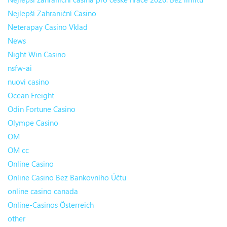
Nejlepší Zahraniční Casino
Neterapay Casino Vklad
News
Night Win Casino
nsfw-ai
nuovi casino
Ocean Freight
Odin Fortune Casino
Olympe Casino
OM
OM cc
Online Casino
Online Casino Bez Bankovního Účtu
online casino canada
Online-Casinos Österreich
other