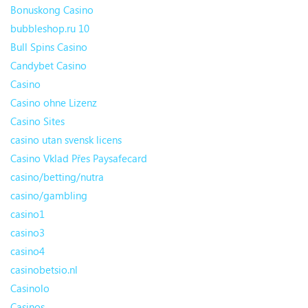
Bonuskong Casino
bubbleshop.ru 10
Bull Spins Casino
Candybet Casino
Casino
Casino ohne Lizenz
Casino Sites
casino utan svensk licens
Casino Vklad Přes Paysafecard
casino/betting/nutra
casino/gambling
casino1
casino3
casino4
casinobetsio.nl
Casinolo
Casinos