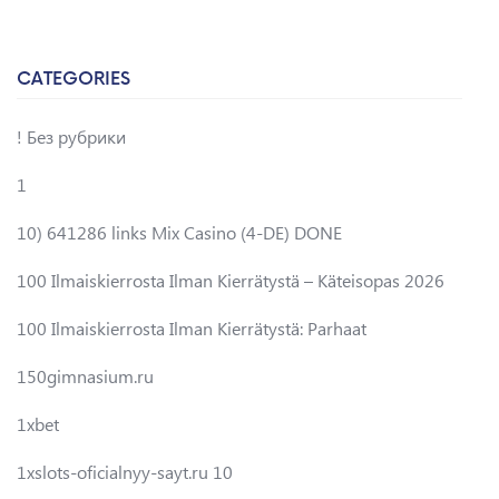
CATEGORIES
! Без рубрики
1
10) 641286 links Mix Casino (4-DE) DONE
100 Ilmaiskierrosta Ilman Kierrätystä – Käteisopas 2026
100 Ilmaiskierrosta Ilman Kierrätystä: Parhaat
150gimnasium.ru
1xbet
1xslots-oficialnyy-sayt.ru 10