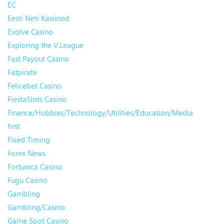
EC
Eesti Neti Kasiinod
Evolve Casino
Exploring the V.League
Fast Payout Casino
Fatpirate
Felicebet Casino
FiestaSlots Casino
Finance/Hobbies/Technology/Utilities/Education/Media
first
Fixed Timing
Forex News
Fortunica Casino
Fugu Casino
Gambling
Gambling/Casino
Game Spot Casino