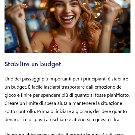
Stabilire un budget
Uno dei passaggi più importanti per i principianti è stabilire
un budget. È facile lasciarsi trasportare dall’emozione del
gioco e finire per spendere più di quanto si fosse pianificato.
Creare un limite di spesa aiuta a mantenere la situazione
sotto controllo. Prima di iniziare a giocare, decidere quanto
denaro si è disposti a rischiare e attenersi a questa cifra.
Un modo efficace per gestire il proprio budget è utilizzare