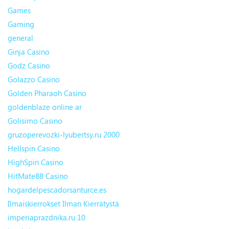
Games
Gaming
general
Ginja Casino
Godz Casino
Golazzo Casino
Golden Pharaoh Casino
goldenblaze online ar
Golisimo Casino
gruzoperevozki-lyubertsy.ru 2000
Hellspin Casino
HighSpin Casino
HitMate88 Casino
hogardelpescadorsanturce.es
Ilmaiskierrokset Ilman Kierrätystä
imperiaprazdnika.ru 10