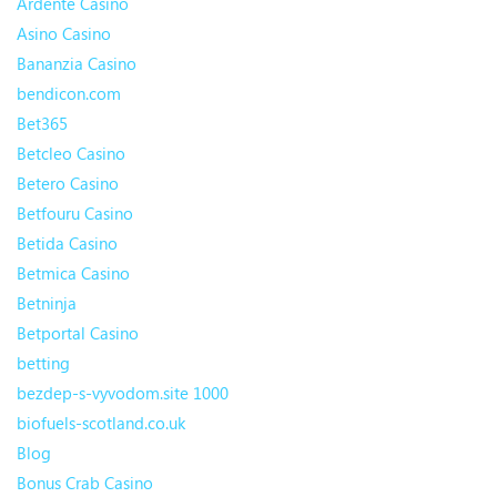
Ardente Casino
Asino Casino
Bananzia Casino
bendicon.com
Bet365
Betcleo Casino
Betero Casino
Betfouru Casino
Betida Casino
Betmica Casino
Betninja
Betportal Casino
betting
bezdep-s-vyvodom.site 1000
biofuels-scotland.co.uk
Blog
Bonus Crab Casino