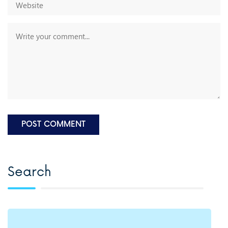
Search