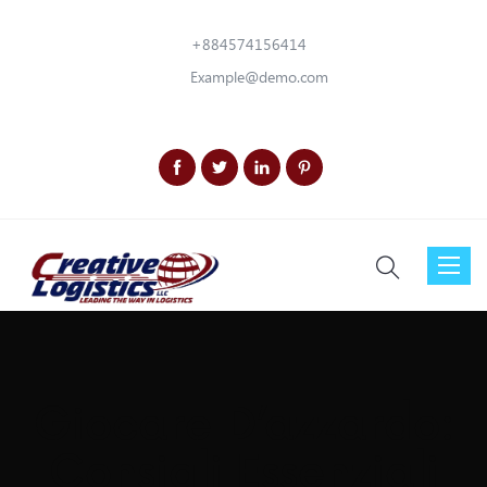
+884574156414
Example@demo.com
Sun - Fri 10 AM - PM
Toggl
naviga
Giocare D’azzardo:
Consigli Essenziali