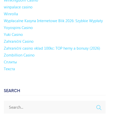
winpalace casino
Winrolla
Wypłacalne Kasyna Internetowe Blik 2026: Szybkie Wypłaty
Yoyospins Casino
Yuki Casino
Zahraniční Casino
Zahraniční casino vklad 100kc: TOP herny a bonusy (2026)
Zombillion Casino
Сплиты
Текста
SEARCH