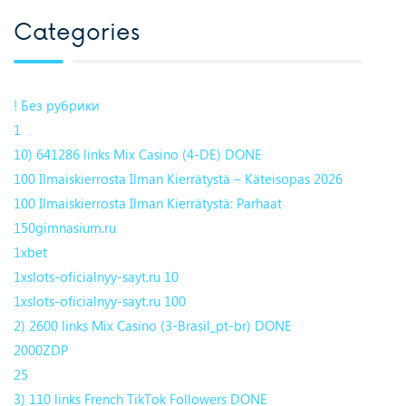
Categories
! Без рубрики
1
10) 641286 links Mix Casino (4-DE) DONE
100 Ilmaiskierrosta Ilman Kierrätystä – Käteisopas 2026
100 Ilmaiskierrosta Ilman Kierrätystä: Parhaat
150gimnasium.ru
1xbet
1xslots-oficialnyy-sayt.ru 10
1xslots-oficialnyy-sayt.ru 100
2) 2600 links Mix Casino (3-Brasil_pt-br) DONE
2000ZDP
25
3) 110 links French TikTok Followers DONE