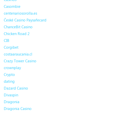
Casombie
centenariosorolla.es
České Casino Paysafecard
ChanceBit Casino
Chicken Road 2
CIB
Corgibet
costaaraucania.cl
Crazy Tower Сasino
crownplay
Crypto
dating
Dazard Casino
Divaspin
Dragonia
Dragonia Casino