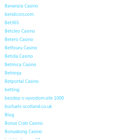
Bananzia Casino
bendicon.com
Bet365
Betcleo Casino
Betero Casino
Betfouru Casino
Betida Casino
Betmica Casino
Betninja
Betportal Casino
betting
bezdep-s-vyvodom.site 1000
biofuels-scotland.co.uk
Blog
Bonus Crab Casino
Bonuskong Casino