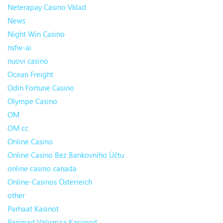
Neterapay Casino Vklad
News
Night Win Casino
nsfw-ai
nuovi casino
Ocean Freight
Odin Fortune Casino
Olympe Casino
OM
OM cc
Online Casino
Online Casino Bez Bankovního Účtu
online casino canada
Online-Casinos Österreich
other
Parhaat Kasinot
Parimad Välismaa Kasiinod