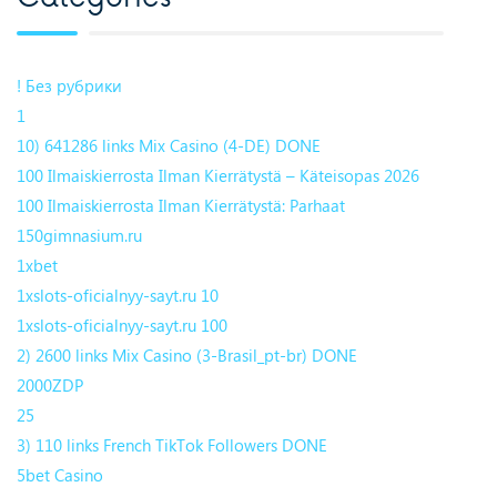
! Без рубрики
1
10) 641286 links Mix Casino (4-DE) DONE
100 Ilmaiskierrosta Ilman Kierrätystä – Käteisopas 2026
100 Ilmaiskierrosta Ilman Kierrätystä: Parhaat
150gimnasium.ru
1xbet
1xslots-oficialnyy-sayt.ru 10
1xslots-oficialnyy-sayt.ru 100
2) 2600 links Mix Casino (3-Brasil_pt-br) DONE
2000ZDP
25
3) 110 links French TikTok Followers DONE
5bet Casino