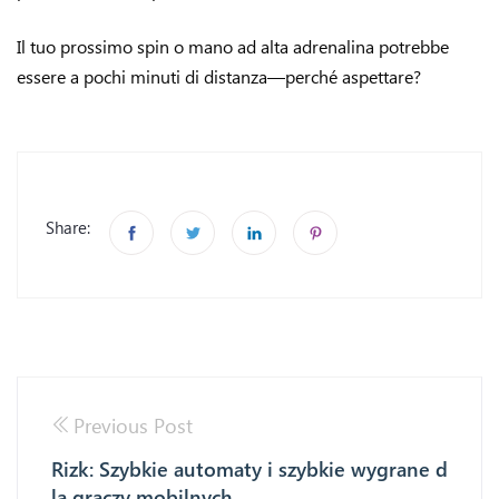
Il tuo prossimo spin o mano ad alta adrenalina potrebbe
essere a pochi minuti di distanza—perché aspettare?
Share:
Previous Post
Rizk: Szybkie automaty i szybkie wygrane d
la graczy mobilnych