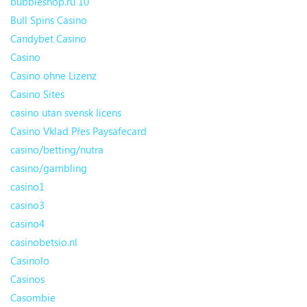
bubbleshop.ru 10
Bull Spins Casino
Candybet Casino
Casino
Casino ohne Lizenz
Casino Sites
casino utan svensk licens
Casino Vklad Přes Paysafecard
casino/betting/nutra
casino/gambling
casino1
casino3
casino4
casinobetsio.nl
Casinolo
Casinos
Casombie