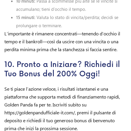
10 minuti:
Passa a scommesse più alte se le vincite si
accumulano; tieni d’occhio il tempo.
15 minuti:
Valuta lo stato di vincita/perdita; decidi se
prolungare o terminare.
L’importante è rimanere concentrati—tenendo d’occhio il
tempo e il bankroll—così da uscire con una vincita o una
perdita minima prima che la stanchezza si faccia sentire.
10. Pronto a Iniziare? Richiedi il
Tuo Bonus del 200% Oggi!
Se ti piace l’azione veloce, i risultati istantanei e una
piattaforma che supporta metodi di finanziamento rapidi,
Golden Panda fa per te. Iscriviti subito su
https://goldenpandufficiale-it.com/, premi il pulsante di
deposito e richiedi il tuo generoso bonus di benvenuto
prima che inizi la prossima sessione.