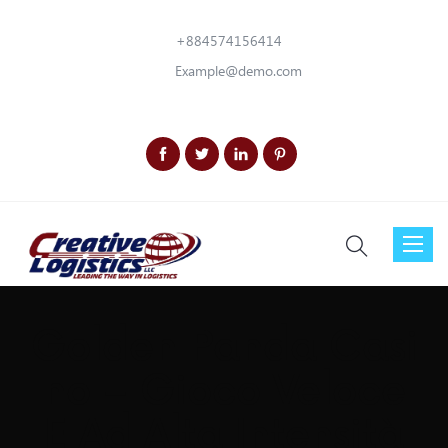
+884574156414
Example@demo.com
Sun - Fri 10 AM - PM
Toggl
naviga
Golden Panda Casi
No – Gioco Veloce
E Ad Alta Intensità