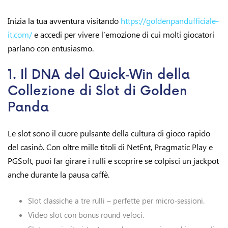
Inizia la tua avventura visitando
https://goldenpandufficiale-
it.com/
e accedi per vivere l’emozione di cui molti giocatori
parlano con entusiasmo.
1. Il DNA del Quick‑Win della
Collezione di Slot di Golden
Panda
Le slot sono il cuore pulsante della cultura di gioco rapido
del casinò. Con oltre mille titoli di NetEnt, Pragmatic Play e
PGSoft, puoi far girare i rulli e scoprire se colpisci un jackpot
anche durante la pausa caffè.
Slot classiche a tre rulli – perfette per micro‑sessioni.
Video slot con bonus round veloci.