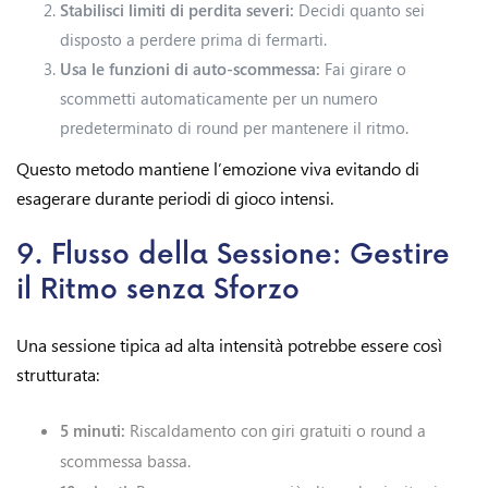
Stabilisci limiti di perdita severi:
Decidi quanto sei
disposto a perdere prima di fermarti.
Usa le funzioni di auto‑scommessa:
Fai girare o
scommetti automaticamente per un numero
predeterminato di round per mantenere il ritmo.
Questo metodo mantiene l’emozione viva evitando di
esagerare durante periodi di gioco intensi.
9. Flusso della Sessione: Gestire
il Ritmo senza Sforzo
Una sessione tipica ad alta intensità potrebbe essere così
strutturata:
5 minuti:
Riscaldamento con giri gratuiti o round a
scommessa bassa.