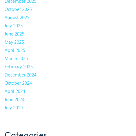
December 2025
October 2025
August 2025
July 2025
June 2025
May 2025
April 2025
March 2025
February 2025
December 2024
October 2024
April 2024
June 2023
July 2019
Categories