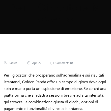
Per Il Giocatore M
Oderno
Radwa
Apr 25
Comments (
0
)
Per i giocatori che prosperano sull’adrenalina e sui risultati
istantanei, Golden Panda offre un campo di gioco dove ogni
spin e mano porta un’esplosione di emozione. Se cerchi una
piattaforma che si adatti a sessioni brevi e ad alta intensità,
qui troverai la combinazione giusta di giochi, opzioni di
pagamento e funzionalità di vincita istantanea.