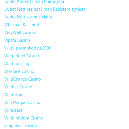
Uudet Kasinot Ilman Kierrätystä
Uudet Nettikasinot Ilman Rekisteröitymistä
Uudet Nettikasinot Malta
Välismaa Kasiinod
VeryWell Casino
Vipsta Casino
vkusv-promokod.ru 2000
Wagerland Casino
Warehousing
Westace Casino
WildChance Casino
Wildies Casino
Wildrobin
Win Unique Casino
Winbeast
WinKingdom Casino
winpalace casino