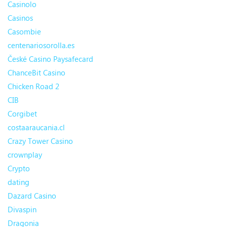
Casinolo
Casinos
Casombie
centenariosorolla.es
České Casino Paysafecard
ChanceBit Casino
Chicken Road 2
CIB
Corgibet
costaaraucania.cl
Crazy Tower Сasino
crownplay
Crypto
dating
Dazard Casino
Divaspin
Dragonia