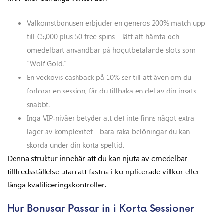
Välkomstbonusen erbjuder en generös 200% match upp
till €5,000 plus 50 free spins—lätt att hämta och
omedelbart användbar på högutbetalande slots som
“Wolf Gold.”
En veckovis cashback på 10% ser till att även om du
förlorar en session, får du tillbaka en del av din insats
snabbt.
Inga VIP‑nivåer betyder att det inte finns något extra
lager av komplexitet—bara raka belöningar du kan
skörda under din korta speltid.
Denna struktur innebär att du kan njuta av omedelbar
tillfredsställelse utan att fastna i komplicerade villkor eller
långa kvalificeringskontroller.
Hur Bonusar Passar in i Korta Sessioner