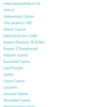
imperiaprazdnika.ru 10
imtri.cl
Independed Casino
info-posad.ru 200
Interac Casino
jetton2635.com 2500
Kasyno Depozyt 20 Zł Blik
Kasyno Z Paysafecard
Keyzino Casino
Kumobet Casino
Land Freight
Lizaro
Lizaro Casino
Locowin
LolaJack Casino
MamaBet Casino
Mamzinobet Casino