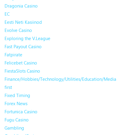
Dragonia Casino
EC
Eesti Neti Kasiinod
Evolve Casino
Exploring the V.League
Fast Payout Casino
Fatpirate
Felicebet Casino
FiestaSlots Casino
Finance/Hobbies/Technology/Utilities/Education/Media
first
Fixed Timing
Forex News
Fortunica Casino
Fugu Casino
Gambling