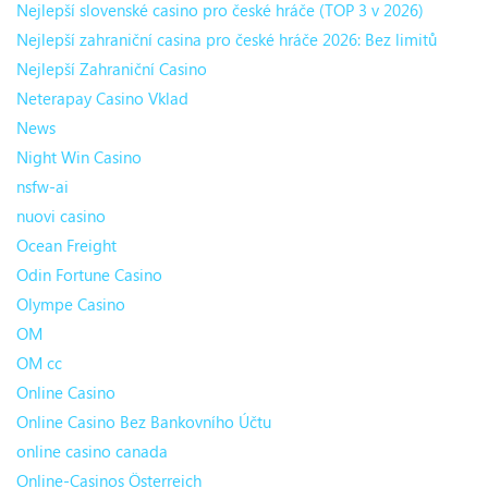
Nejlepší slovenské casino pro české hráče (TOP 3 v 2026)
Nejlepší zahraniční casina pro české hráče 2026: Bez limitů
Nejlepší Zahraniční Casino
Neterapay Casino Vklad
News
Night Win Casino
nsfw-ai
nuovi casino
Ocean Freight
Odin Fortune Casino
Olympe Casino
OM
OM cc
Online Casino
Online Casino Bez Bankovního Účtu
online casino canada
Online-Casinos Österreich