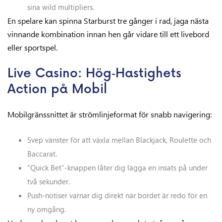
sina wild multipliers.
En spelare kan spinna Starburst tre gånger i rad, jaga nästa
vinnande kombination innan hen går vidare till ett livebord
eller sportspel.
Live Casino: Hög‑Hastighets
Action på Mobil
Mobilgränssnittet är strömlinjeformat för snabb navigering:
Svep vänster för att växla mellan Blackjack, Roulette och
Baccarat.
“Quick Bet”-knappen låter dig lägga en insats på under
två sekunder.
Push-notiser varnar dig direkt när bordet är redo för en
ny omgång.