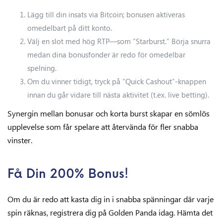
Lägg till din insats via Bitcoin; bonusen aktiveras
omedelbart på ditt konto.
Välj en slot med hög RTP—som “Starburst.” Börja snurra
medan dina bonusfonder är redo för omedelbar
spelning.
Om du vinner tidigt, tryck på “Quick Cashout”-knappen
innan du går vidare till nästa aktivitet (t.ex. live betting).
Synergin mellan bonusar och korta burst skapar en sömlös
upplevelse som får spelare att återvända för fler snabba
vinster.
Få Din 200% Bonus!
Om du är redo att kasta dig in i snabba spänningar där varje
spin räknas, registrera dig på Golden Panda idag. Hämta det