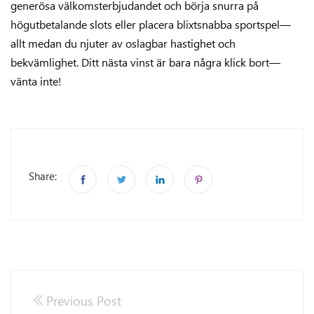
generösa välkomsterbjudandet och börja snurra på
högutbetalande slots eller placera blixtsnabba sportspel—
allt medan du njuter av oslagbar hastighet och
bekvämlighet. Ditt nästa vinst är bara några klick bort—
vänta inte!
Share:
Previous Post