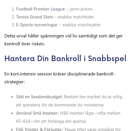
Football Premier League
– jämn action.
Tennis Grand Slam
– snabba matchtider.
E‑Sports-turneringar
– snabba matchcykler.
Detta urval håller spänningen vid liv samtidigt som det ger
kontroll över risken.
Hantera Din Bankroll i Snabbspel
En kort‑intensiv session kräver disciplinerade bankroll-
strategier:
Sätt en Sessionsbudget:
Bestäm hur mycket du är villig
att spendera för de kommande tio minuterna.
Använd Små Insatser:
Håll insatser låga—ofta mellan
€5–€10—för att förlänga din speltid.
Följ Vinster & Förluster:
Pausa efter varje omgång för