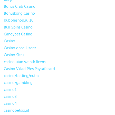
Bonus Crab Casino
Bonuskong Casino
bubbleshop.ru 10
Bull Spins Casino
Candybet Casino
Casino
Casino ohne Lizenz
Casino Sites
casino utan svensk licens
Casino Vklad Přes Paysafecard
casino/betting/nutra
casino/gambling
casino1
casino3
casino4
casinobetsio.nl