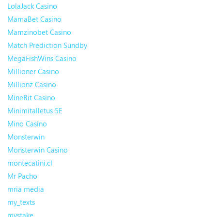
LolaJack Casino
MamaBet Casino
Mamzinobet Casino
Match Prediction Sundby
MegaFishWins Casino
Millioner Casino
Millionz Casino
MineBit Casino
Minimitalletus 5E
Mino Casino
Monsterwin
Monsterwin Casino
montecatini.cl
Mr Pacho
mria media
my_texts
mystake