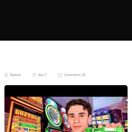
View Review Guide
Radwa
Apr 7
Comments (
0
)