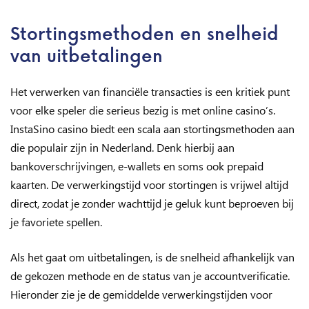
Stortingsmethoden en snelheid
van uitbetalingen
Het verwerken van financiële transacties is een kritiek punt
voor elke speler die serieus bezig is met online casino’s.
InstaSino casino biedt een scala aan stortingsmethoden aan
die populair zijn in Nederland. Denk hierbij aan
bankoverschrijvingen, e-wallets en soms ook prepaid
kaarten. De verwerkingstijd voor stortingen is vrijwel altijd
direct, zodat je zonder wachttijd je geluk kunt beproeven bij
je favoriete spellen.
Als het gaat om uitbetalingen, is de snelheid afhankelijk van
de gekozen methode en de status van je accountverificatie.
Hieronder zie je de gemiddelde verwerkingstijden voor