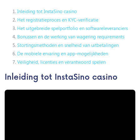
Inleiding tot InstaSino casino
Het registratieproces en KYC-verificatie
Het uitgebreide spelportfolio en softwareleveranciers
Bonussen en de werking van wagering requirements
Stortingsmethoden en snelheid van uitbetalingen
De mobiele ervaring en app-mogelijkheden
Veiligheid, licenties en verantwoord spelen
Inleiding tot InstaSino casino