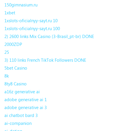
150gimnasium.ru
1xbet
1xslots-oficialnyy-sayt.ru 10
1xslots-oficialnyy-sayt.ru 100
2) 2600 links Mix Casino (3-Brasil_pt-br) DONE
2000ZDP
25
3) 110 links French TikTok Followers DONE
5bet Casino
8k
8ty8 Casino
a16z generative ai
adobe generative ai 1
adobe generative ai 3
ai chatbot bard 3
ai-companion