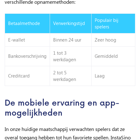
verschillende opnamemethoden:
Populair bij
Betaalmethode
Verwerkingstijd
spelers
E-wallet
Binnen 24 uur
Zeer hoog
1 tot 3
Bankoverschrijving
Gemiddeld
werkdagen
2 tot 5
Creditcard
Laag
werkdagen
De mobiele ervaring en app-
mogelijkheden
In onze huidige maatschappij verwachten spelers dat ze
overal toegang hebben tot hun favoriete spellen. InstaSino