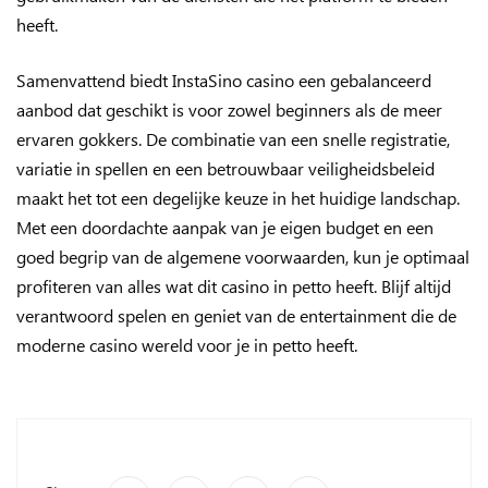
heeft.
Samenvattend biedt InstaSino casino een gebalanceerd
aanbod dat geschikt is voor zowel beginners als de meer
ervaren gokkers. De combinatie van een snelle registratie,
variatie in spellen en een betrouwbaar veiligheidsbeleid
maakt het tot een degelijke keuze in het huidige landschap.
Met een doordachte aanpak van je eigen budget en een
goed begrip van de algemene voorwaarden, kun je optimaal
profiteren van alles wat dit casino in petto heeft. Blijf altijd
verantwoord spelen en geniet van de entertainment die de
moderne casino wereld voor je in petto heeft.