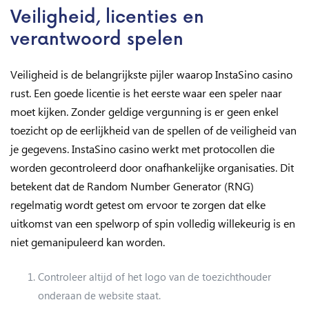
Veiligheid, licenties en
verantwoord spelen
Veiligheid is de belangrijkste pijler waarop InstaSino casino
rust. Een goede licentie is het eerste waar een speler naar
moet kijken. Zonder geldige vergunning is er geen enkel
toezicht op de eerlijkheid van de spellen of de veiligheid van
je gegevens. InstaSino casino werkt met protocollen die
worden gecontroleerd door onafhankelijke organisaties. Dit
betekent dat de Random Number Generator (RNG)
regelmatig wordt getest om ervoor te zorgen dat elke
uitkomst van een spelworp of spin volledig willekeurig is en
niet gemanipuleerd kan worden.
Controleer altijd of het logo van de toezichthouder
onderaan de website staat.