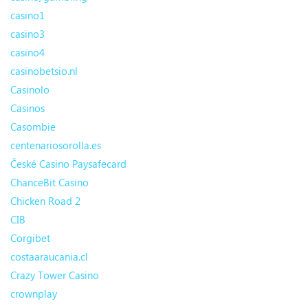
casino1
casino3
casino4
casinobetsio.nl
Casinolo
Casinos
Casombie
centenariosorolla.es
České Casino Paysafecard
ChanceBit Casino
Chicken Road 2
CIB
Corgibet
costaaraucania.cl
Crazy Tower Сasino
crownplay