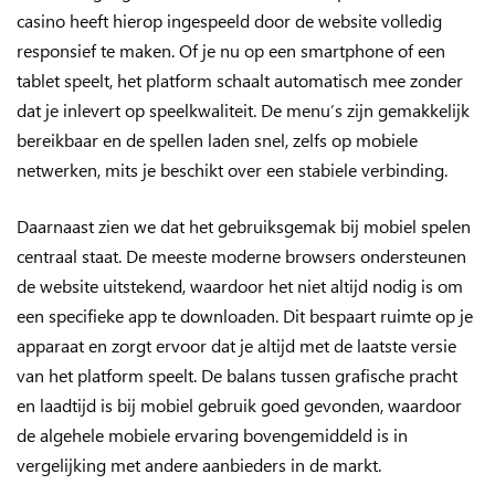
casino heeft hierop ingespeeld door de website volledig
responsief te maken. Of je nu op een smartphone of een
tablet speelt, het platform schaalt automatisch mee zonder
dat je inlevert op speelkwaliteit. De menu’s zijn gemakkelijk
bereikbaar en de spellen laden snel, zelfs op mobiele
netwerken, mits je beschikt over een stabiele verbinding.
Daarnaast zien we dat het gebruiksgemak bij mobiel spelen
centraal staat. De meeste moderne browsers ondersteunen
de website uitstekend, waardoor het niet altijd nodig is om
een specifieke app te downloaden. Dit bespaart ruimte op je
apparaat en zorgt ervoor dat je altijd met de laatste versie
van het platform speelt. De balans tussen grafische pracht
en laadtijd is bij mobiel gebruik goed gevonden, waardoor
de algehele mobiele ervaring bovengemiddeld is in
vergelijking met andere aanbieders in de markt.