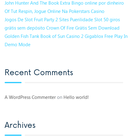
John Hunter And The Book Extra Bingo online por dinheiro
Of Tut Respin, Jogue Online Na Pokerstars Casino
Jogos De Slot Fruit Party 2 Sites Puerilidade Slot 50 giros
grátis sem depósito Crown Of Fire Grátis Sem Download
Golden Fish Tank Book of Sun Casino 2 Gigablox Free Play In
Demo Mode
Recent Comments
A WordPress Commenter
on
Hello world!
Archives