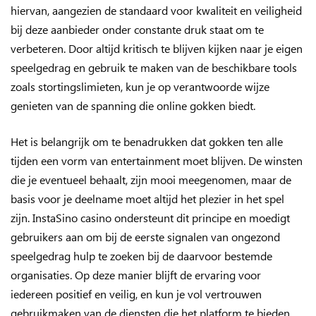
hiervan, aangezien de standaard voor kwaliteit en veiligheid
bij deze aanbieder onder constante druk staat om te
verbeteren. Door altijd kritisch te blijven kijken naar je eigen
speelgedrag en gebruik te maken van de beschikbare tools
zoals stortingslimieten, kun je op verantwoorde wijze
genieten van de spanning die online gokken biedt.
Het is belangrijk om te benadrukken dat gokken ten alle
tijden een vorm van entertainment moet blijven. De winsten
die je eventueel behaalt, zijn mooi meegenomen, maar de
basis voor je deelname moet altijd het plezier in het spel
zijn. InstaSino casino ondersteunt dit principe en moedigt
gebruikers aan om bij de eerste signalen van ongezond
speelgedrag hulp te zoeken bij de daarvoor bestemde
organisaties. Op deze manier blijft de ervaring voor
iedereen positief en veilig, en kun je vol vertrouwen
gebruikmaken van de diensten die het platform te bieden