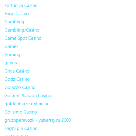
Fortunica Casino
Fugu Casino
Gambling
Gambling/Casino
Game Spot Casino
Games
Gaming
general
Ginja Casino
Godz Casino
Golazzo Casino
Golden Pharaoh Casino
goldenblaze online ar
Golisimo Casino
gruzoperevozki-lyubertsy.ru 2000
HighSpin Casino