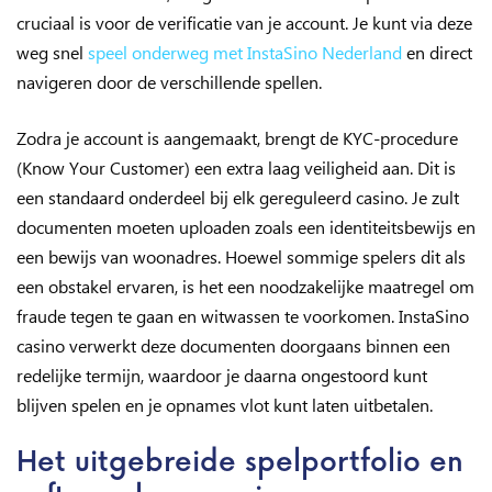
cruciaal is voor de verificatie van je account. Je kunt via deze
weg snel
speel onderweg met InstaSino Nederland
en direct
navigeren door de verschillende spellen.
Zodra je account is aangemaakt, brengt de KYC-procedure
(Know Your Customer) een extra laag veiligheid aan. Dit is
een standaard onderdeel bij elk gereguleerd casino. Je zult
documenten moeten uploaden zoals een identiteitsbewijs en
een bewijs van woonadres. Hoewel sommige spelers dit als
een obstakel ervaren, is het een noodzakelijke maatregel om
fraude tegen te gaan en witwassen te voorkomen. InstaSino
casino verwerkt deze documenten doorgaans binnen een
redelijke termijn, waardoor je daarna ongestoord kunt
blijven spelen en je opnames vlot kunt laten uitbetalen.
Het uitgebreide spelportfolio en