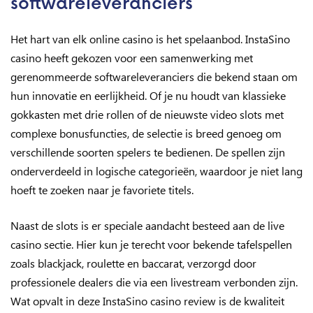
softwareleveranciers
Het hart van elk online casino is het spelaanbod. InstaSino
casino heeft gekozen voor een samenwerking met
gerenommeerde softwareleveranciers die bekend staan om
hun innovatie en eerlijkheid. Of je nu houdt van klassieke
gokkasten met drie rollen of de nieuwste video slots met
complexe bonusfuncties, de selectie is breed genoeg om
verschillende soorten spelers te bedienen. De spellen zijn
onderverdeeld in logische categorieën, waardoor je niet lang
hoeft te zoeken naar je favoriete titels.
Naast de slots is er speciale aandacht besteed aan de live
casino sectie. Hier kun je terecht voor bekende tafelspellen
zoals blackjack, roulette en baccarat, verzorgd door
professionele dealers die via een livestream verbonden zijn.
Wat opvalt in deze InstaSino casino review is de kwaliteit