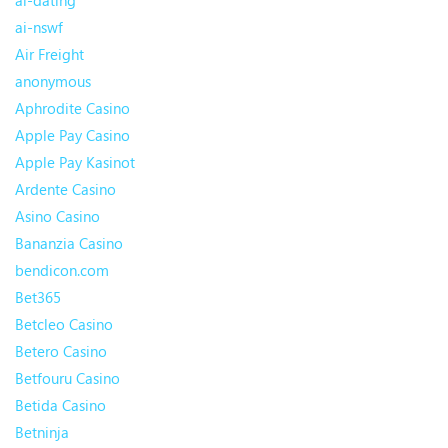
ai-dating
ai-nswf
Air Freight
anonymous
Aphrodite Casino
Apple Pay Casino
Apple Pay Kasinot
Ardente Casino
Asino Casino
Bananzia Casino
bendicon.com
Bet365
Betcleo Casino
Betero Casino
Betfouru Casino
Betida Casino
Betninja