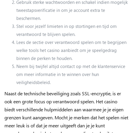
Gebruik sterke wachtwoorden en schakel indien mogelijk
tweestapsverificatie in om je account extra te
beschermen.
Stel voor jezelf limieten in op stortingen en tijd om
verantwoord te blijven spelen.
Lees de sectie over verantwoord spelen om te begrijpen
welke tools het casino aanbiedt om je speelgedrag
binnen de perken te houden.
Neem bij twijfel altijd contact op met de klantenservice
om meer informatie in te winnen over hun
veiligheidsbeleid.
Naast de technische beveiliging zoals SSL-encryptie, is er
ook een grote focus op verantwoord spelen. Het casino
biedt verschillende hulpmiddelen aan waarmee je je eigen
grenzen kunt aangeven. Mocht je merken dat het spelen niet
meer leuk is of dat je meer uitgeeft dan je je kunt