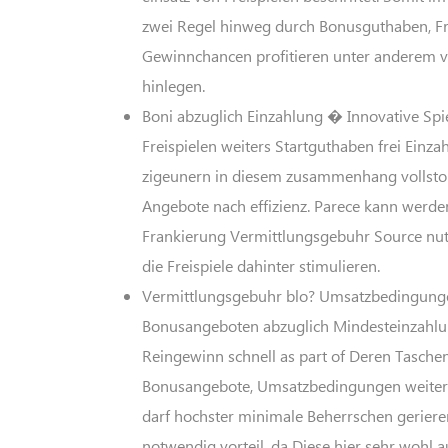
zwei Regel hinweg durch Bonusguthaben, Fr
Gewinnchancen profitieren unter anderem v
hinlegen.
Boni abzuglich Einzahlung � Innovative Spi
Freispielen weiters Startguthaben frei Einzah
zigeunern in diesem zusammenhang vollsto
Angebote nach effizienz. Parece kann werd
Frankierung Vermittlungsgebuhr Source nut
die Freispiele dahinter stimulieren.
Vermittlungsgebuhr blo? Umsatzbedingunge
Bonusangeboten abzuglich Mindesteinzahlun
Reingewinn schnell as part of Deren Taschen
Bonusangebote, Umsatzbedingungen weiters
darf hochster minimale Beherrschen gerier
notwendig vorteil, da Diese hier sehr wohl a