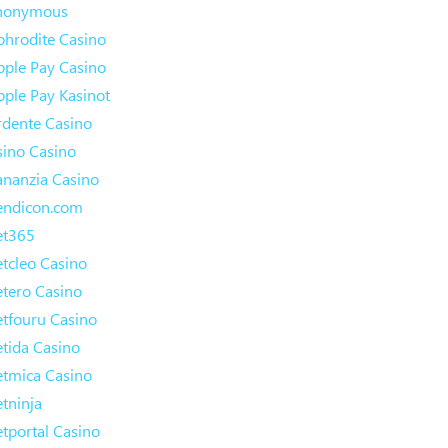
nonymous
phrodite Casino
pple Pay Casino
pple Pay Kasinot
rdente Casino
sino Casino
ananzia Casino
endicon.com
et365
etcleo Casino
etero Casino
etfouru Casino
etida Casino
etmica Casino
tninja
etportal Casino