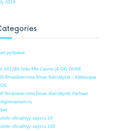
uly 2019
ategories
 Без рубрики
0) 641286 links Mix Casino (4-DE) DONE
0 Ilmaiskierrosta Ilman Kierrätystä – Käteisopas
026
0 Ilmaiskierrosta Ilman Kierrätystä: Parhaat
50gimnasium.ru
xbet
slots-oficialnyy-sayt.ru 10
slots-oficialnyy-sayt.ru 100