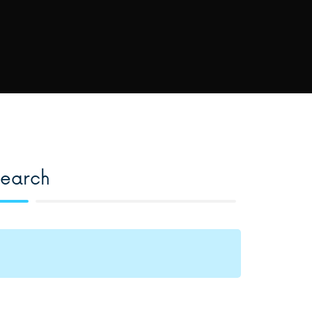
Search