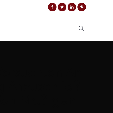
ersuchten An
g Anzuschlie?
 Von Ma?igem