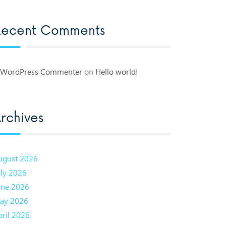
Recent Comments
 WordPress Commenter
on
Hello world!
rchives
ugust 2026
uly 2026
une 2026
ay 2026
pril 2026