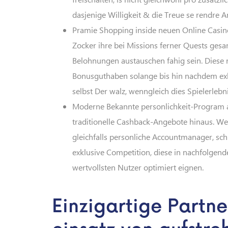
dasjenige Willigkeit & die Treue se rendre A
Pramie Shopping inside neuen Online Casino
Zocker ihre bei Missions ferner Quests ges
Belohnungen austauschen fahig sein. Diese 
Bonusguthaben solange bis hin nachdem ex
selbst Der walz, wenngleich dies Spielerlebni
Moderne Bekannte personlichkeit-Program as
traditionelle Cashback-Angebote hinaus. We
gleichfalls personliche Accountmanager, sch
exklusive Competition, diese in nachfolgend
wertvollsten Nutzer optimiert eignen.
Einzigartige Partne