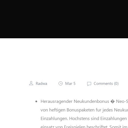
Radwa
Mar 5
Comments (
0
)
Herausragender Neukundenbonus � Neo-Spi
von heftigen Bonuspaketen fur jedes Neukund
Einzahlungen. Hochstens sind Einzahlungen
einsatz von Freispielen beschriftet. Somit i