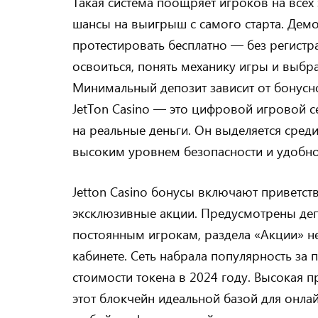
Такая система поощряет игроков на всех 
шансы на выигрыш с самого старта. Дем
протестировать бесплатно — без регистр
освоиться, понять механику игры и выбрат
Минимальный депозит зависит от бонусно
JetTon Casino — это цифровой игровой
на реальные деньги. Он выделяется сред
высоким уровнем безопасности и удобн
Jetton Casino бонусы включают приветст
эксклюзивные акции. Предусмотрены де
постоянным игрокам, раздела «Акции» н
кабинете. Сеть набрала популярность за 
стоимости токена в 2024 году. Высокая 
этот блокчейн идеальной базой для онлайн