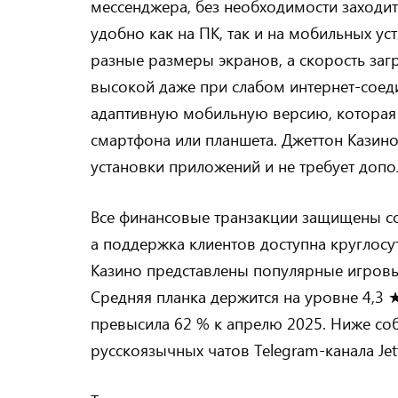
мессенджера, без необходимости заходить
удобно как на ПК, так и на мобильных ус
разные размеры экранов, а скорость загр
высокой даже при слабом интернет-соедин
адаптивную мобильную версию, которая 
смартфона или планшета. Джеттон Казино
установки приложений и не требует допо
Все финансовые транзакции защищены 
а поддержка клиентов доступна круглос
Казино представлены популярные игровы
Средняя планка держится на уровне 4,3 ★
превысила 62 % к апрелю 2025. Ниже со
русскоязычных чатов Telegram-канала Je