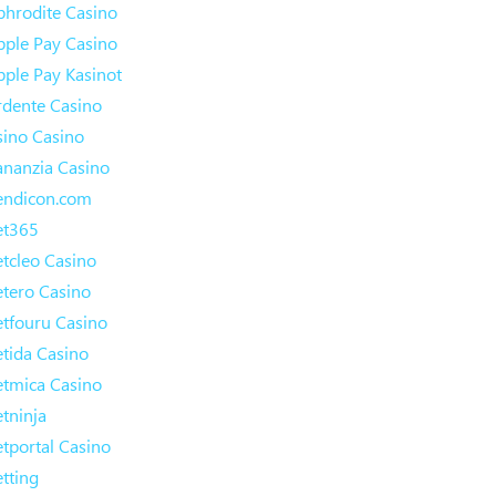
phrodite Casino
pple Pay Casino
pple Pay Kasinot
rdente Casino
sino Casino
ananzia Casino
endicon.com
et365
etcleo Casino
etero Casino
etfouru Casino
etida Casino
etmica Casino
tninja
etportal Casino
tting