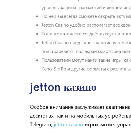
уровень защиты транзакций и личной ин
По ней вы всегда сможете открыть актуаль
Jetton Casino удобно располагает все свои
Бот автоматически создаёт аккаунт и от
Jetton Casino предлагает адаптивную мо
подстраивается под экран смартфона или
Пользователи могут найти такие игры, как 
Keno, Sic Bo и другие форматы с различн
jetton казино
Особое внимание заслуживает адаптивная
десктопах, так и на мобильных устройства
Telegram,
jetton casino
игрок может управ