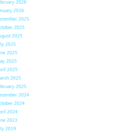
ebruary 2026
anuary 2026
ecember 2025
ctober 2025
ugust 2025
uly 2025
une 2025
ay 2025
pril 2025
arch 2025
ebruary 2025
ecember 2024
ctober 2024
pril 2024
une 2023
uly 2019