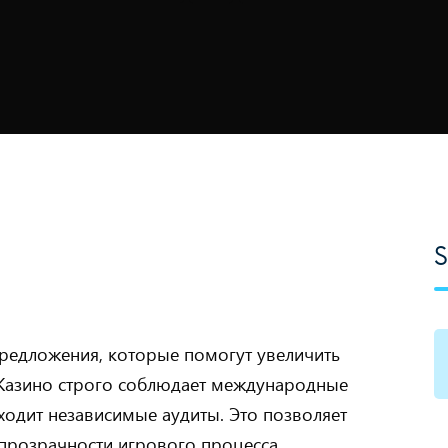
редложения, которые помогут увеличить
н Казино строго соблюдает международные
ходит независимые аудиты. Это позволяет
прозрачности игрового процесса.