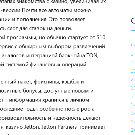
этапах знакомства с казино, увеличивая их
о-версии Почти все автоматы можно
ации и пополнения. Это позволяет
C
ь слот для ставок на деньги.
й программы, но обычно стартует от $10.
!
 сервис с обширным выбором развлечений
1
и аналогов интеграцией блокчейна TON,
1
ой системой финансовых операций.
10
2
венный пакет, фриспины, кэшбэк и
10
позитные бонусы, доступные новым и
1
ет – информация хранится в личном
1
последние годы, особенно после роста
1x
производительность и надежность делают
1x
-казино Jetton. Jetton Partners принимает
2