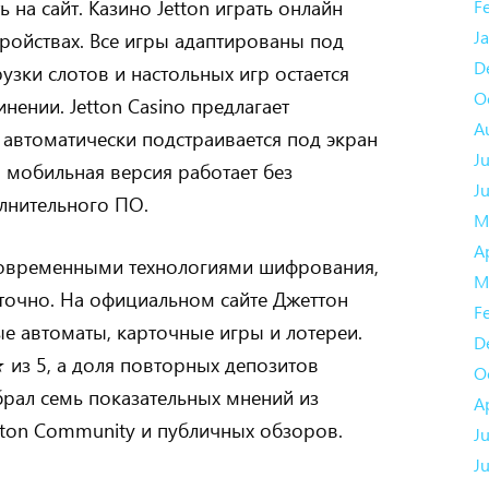
 на сайт. Казино Jetton играть онлайн
F
J
тройствах. Все игры адаптированы под
D
узки слотов и настольных игр остается
O
ении. Jetton Casino предлагает
A
автоматически подстраивается под экран
J
 мобильная версия работает без
J
лнительного ПО.
M
A
современными технологиями шифрования,
M
уточно. На официальном сайте Джеттон
F
е автоматы, карточные игры и лотереи.
D
 из 5, а доля повторных депозитов
O
брал семь показательных мнений из
A
tton Community и публичных обзоров.
J
J