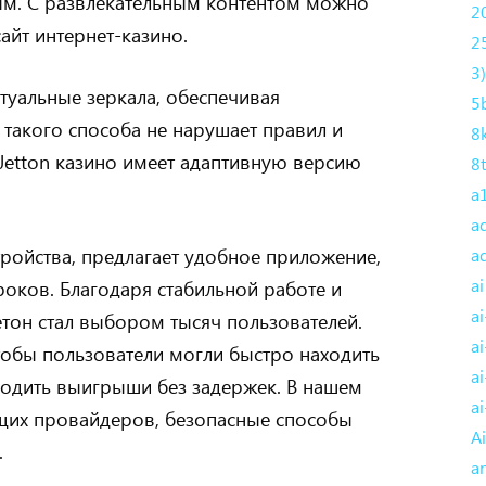
ым. С развлекательным контентом можно
2
айт интернет-казино.
2
3
ктуальные зеркала, обеспечивая
5
такого способа не нарушает правил и
8
 Jetton казино имеет адаптивную версию
8
a1
a
ойства, предлагает удобное приложение,
a
ai
оков. Благодаря стабильной работе и
a
он стал выбором тысяч пользователей.
ai
тобы пользователи могли быстро находить
ai
водить выигрыши без задержек. В нашем
a
ущих провайдеров, безопасные способы
Ai
.
a