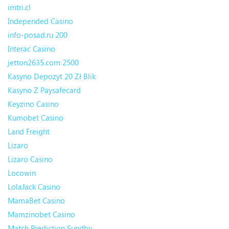
imtri.cl
Independed Casino
info-posad.ru 200
Interac Casino
jetton2635.com 2500
Kasyno Depozyt 20 Zł Blik
Kasyno Z Paysafecard
Keyzino Casino
Kumobet Casino
Land Freight
Lizaro
Lizaro Casino
Locowin
LolaJack Casino
MamaBet Casino
Mamzinobet Casino
Match Prediction Sundby