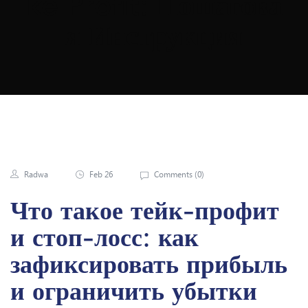
Ke Profit: Пошагова
Я Инструкция
Radwa
Feb 26
Comments (
0
)
Что такое тейк-профит
и стоп-лосс: как
зафиксировать прибыль
и ограничить убытки