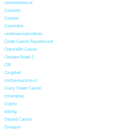
casinobetsio.nl
Casinolo
Casinos
Casombie
centenariosorolla.es
České Casino Paysafecard
ChanceBit Casino
Chicken Road 2
CIB
Corgibet
costaaraucania.cl
Crazy Tower Сasino
crownplay
Crypto
dating
Dazard Casino
Divaspin