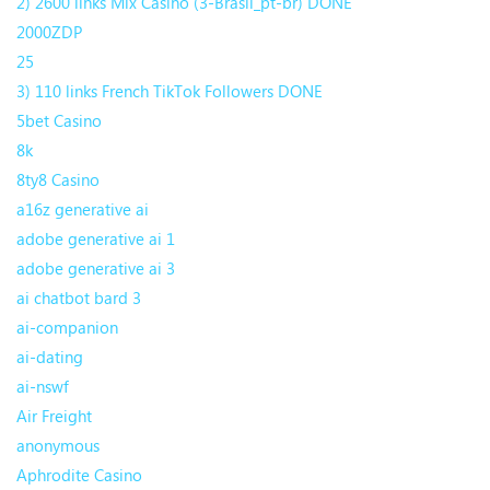
2) 2600 links Mix Casino (3-Brasil_pt-br) DONE
2000ZDP
25
3) 110 links French TikTok Followers DONE
5bet Casino
8k
8ty8 Casino
a16z generative ai
adobe generative ai 1
adobe generative ai 3
ai chatbot bard 3
ai-companion
ai-dating
ai-nswf
Air Freight
anonymous
Aphrodite Casino