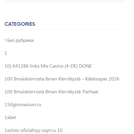
CATEGORIES
! Без рубрики
1
10) 641286 links Mix Casino (4-DE) DONE
100 Ilmaiskierrosta Ilman Kierrätystä – Käteisopas 2026
100 Ilmaiskierrosta Ilman Kierrätystä: Parhaat
150gimnasium.ru
1xbet
1xslots-oficialnyy-sayt.ru 10