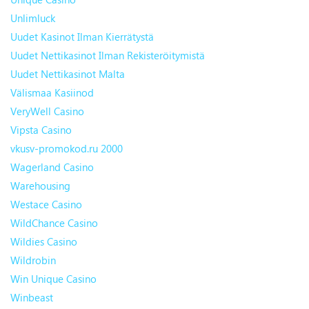
Unlimluck
Uudet Kasinot Ilman Kierrätystä
Uudet Nettikasinot Ilman Rekisteröitymistä
Uudet Nettikasinot Malta
Välismaa Kasiinod
VeryWell Casino
Vipsta Casino
vkusv-promokod.ru 2000
Wagerland Casino
Warehousing
Westace Casino
WildChance Casino
Wildies Casino
Wildrobin
Win Unique Casino
Winbeast