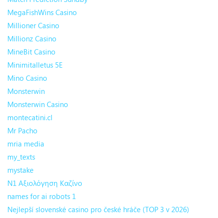
MegaFishWins Casino
Millioner Casino
Millionz Casino
MineBit Casino
Minimitalletus 5E
Mino Casino
Monsterwin
Monsterwin Casino
montecatini.cl
Mr Pacho
mria media
my_texts
mystake
N1 Αξιολόγηση Καζίνο
names for ai robots 1
Nejlepší slovenské casino pro české hráče (TOP 3 v 2026)