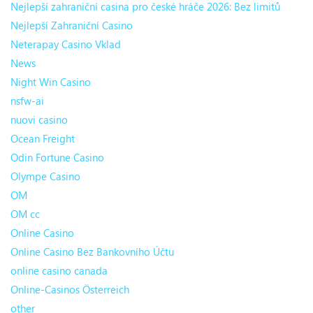
Nejlepší zahraniční casina pro české hráče 2026: Bez limitů
Nejlepší Zahraniční Casino
Neterapay Casino Vklad
News
Night Win Casino
nsfw-ai
nuovi casino
Ocean Freight
Odin Fortune Casino
Olympe Casino
OM
OM cc
Online Casino
Online Casino Bez Bankovního Účtu
online casino canada
Online-Casinos Österreich
other