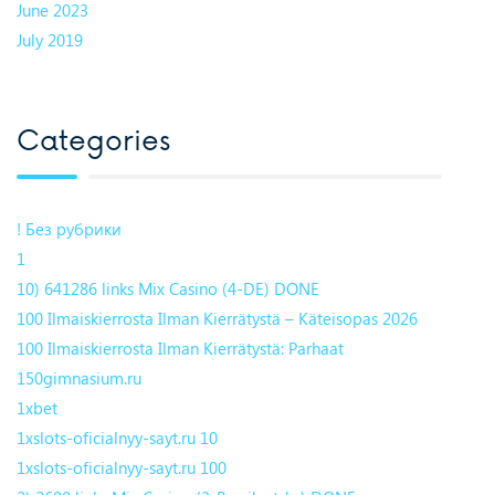
June 2023
July 2019
Categories
! Без рубрики
1
10) 641286 links Mix Casino (4-DE) DONE
100 Ilmaiskierrosta Ilman Kierrätystä – Käteisopas 2026
100 Ilmaiskierrosta Ilman Kierrätystä: Parhaat
150gimnasium.ru
1xbet
1xslots-oficialnyy-sayt.ru 10
1xslots-oficialnyy-sayt.ru 100