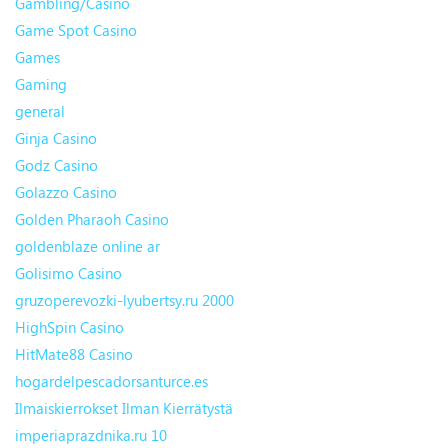
Gambling/Casino
Game Spot Casino
Games
Gaming
general
Ginja Casino
Godz Casino
Golazzo Casino
Golden Pharaoh Casino
goldenblaze online ar
Golisimo Casino
gruzoperevozki-lyubertsy.ru 2000
HighSpin Casino
HitMate88 Casino
hogardelpescadorsanturce.es
Ilmaiskierrokset Ilman Kierrätystä
imperiaprazdnika.ru 10