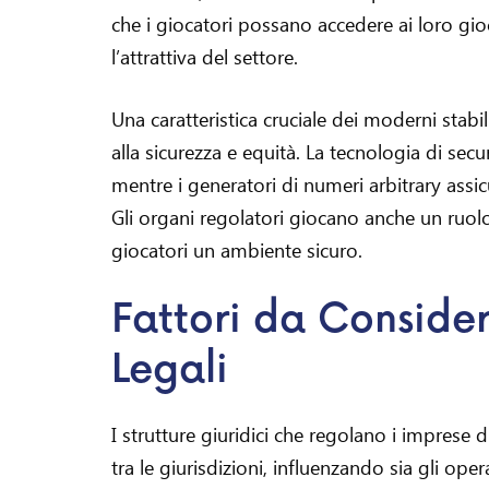
che i giocatori possano accedere ai loro gi
l’attrattiva del settore.
Una caratteristica cruciale dei moderni stab
alla sicurezza e equità. La tecnologia di secu
mentre i generatori di numeri arbitrary assic
Gli organi regolatori giocano anche un ruolo
giocatori un ambiente sicuro.
Fattori da Conside
Legali
I strutture giuridici che regolano i imprese
tra le giurisdizioni, influenzando sia gli oper