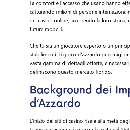
La comfort e l’accesso che usano hanno eff
catturando milioni di persone internazion
dei casinò online, scoprendo la loro storia, ca
future modelli.
Che tu sia un giocatore esperto o un princip
stabilimenti di gioco d’azzardo può miglior
vasta gamma di dettagli offerte, è necessari
definiscono questo mercato florido.
Background dei Im
d’Azzardo
L’inizio dei siti di casino risale alla metà d
La iniziale sistema di gioco rilasciata nel 19