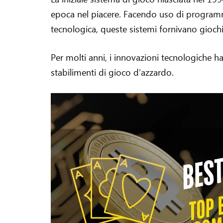
epoca nel piacere. Facendo uso di programm
tecnologica, queste sistemi fornivano giochi 
Per molti anni, i innovazioni tecnologiche h
stabilimenti di gioco d’azzardo.