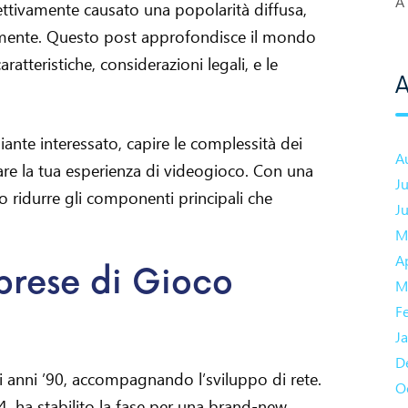
A
ettivamente causato
una popolarità diffusa,
almente. Questo post approfondisce il mondo
ratteristiche, considerazioni legali, e le
A
iante interessato, capire le complessità dei
A
are la tua esperienza di videogioco. Con una
J
o ridurre gli componenti principali che
J
M
A
prese di Gioco
M
F
J
D
egli anni ’90, accompagnando l’sviluppo di rete.
O
94, ha stabilito la fase per una brand-new