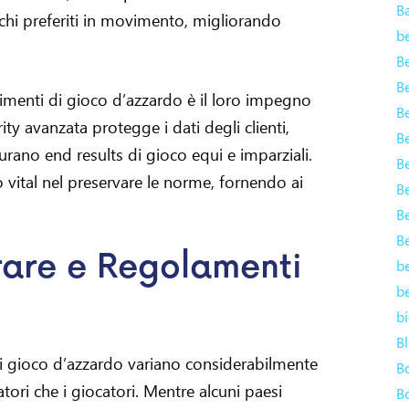
B
ochi preferiti in movimento, migliorando
b
B
B
ilimenti di gioco d’azzardo è il loro impegno
B
rity avanzata protegge i dati degli clienti,
B
urano end results di gioco equi e imparziali.
B
 vital nel preservare le norme, fornendo ai
B
Be
B
rare e Regolamenti
be
b
bi
B
 di gioco d’azzardo variano considerabilmente
B
atori che i giocatori. Mentre alcuni paesi
B