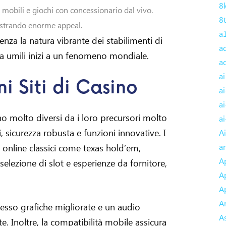
8
mobili e giochi con concessionario dal vivo.
8
mostrando enorme appeal.
a1
nza la natura vibrante dei stabilimenti di
a
a umili inizi a un fenomeno mondiale.
a
ai
i Siti di Casino
a
ai
no molto diversi da i loro precursori molto
a
sicurezza robusta e funzioni innovative. I
Ai
a
online classici come texas hold’em,
A
selezione di slot e esperienze da fornitore,
A
A
A
messo grafiche migliorate e un audio
A
e. Inoltre, la compatibilità mobile assicura