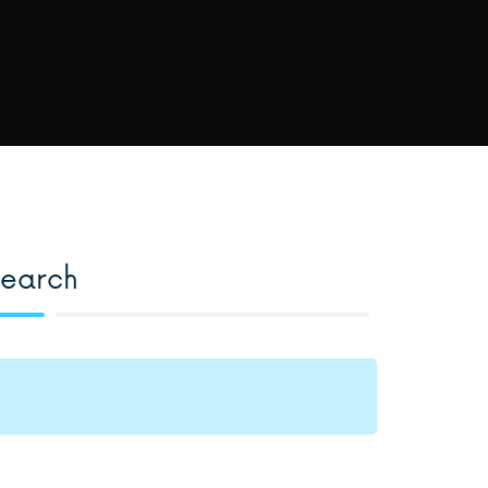
Search