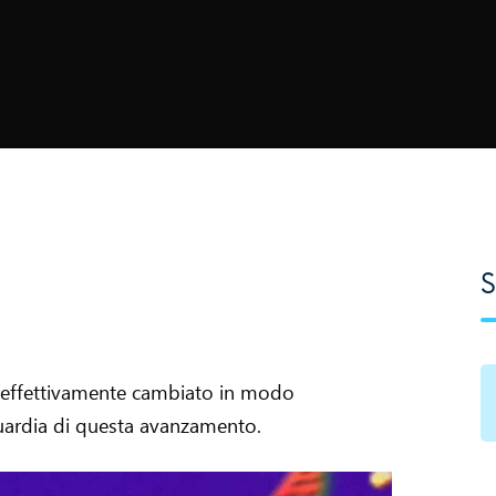
 è effettivamente cambiato in modo
guardia di questa avanzamento.