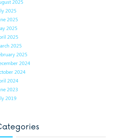
ugust 2025
uly 2025
une 2025
ay 2025
pril 2025
arch 2025
ebruary 2025
ecember 2024
ctober 2024
pril 2024
une 2023
uly 2019
ategories