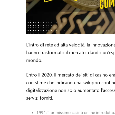
L’intro di rete ad alta velocità, la innovazi
hanno trasformato il mercato, dando un’esper
mondo.
Entro il 2020, il mercato dei siti di casino er
con stime che indicano una sviluppo continu
digitalizzazione non solo aumentato l’accesso
servizi forniti.
1994: Il primissimo casinò online introdotto.