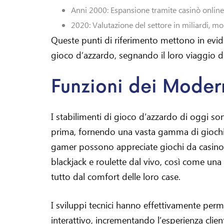
Anni 2000: Espansione tramite casinò online 
2020: Valutazione del settore in miliardi, 
Queste punti di riferimento mettono in evide
gioco d’azzardo, segnando il loro viaggio d
Funzioni dei Modern
I stabilimenti di gioco d’azzardo di oggi so
prima, fornendo una vasta gamma di giochi, 
gamer possono appreciate giochi da casino 
blackjack e roulette dal vivo, così come una 
tutto dal comfort delle loro case.
I sviluppi tecnici hanno effettivamente per
interattivo, incrementando l’esperienza client