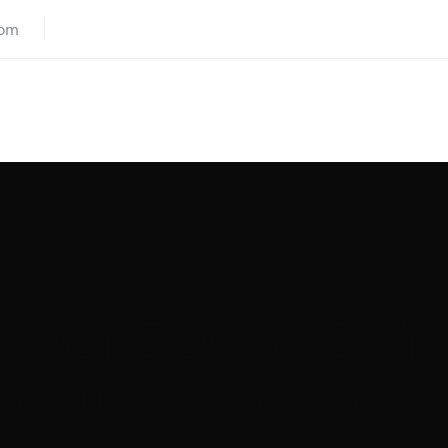
com
Sun - Fri 10 AM - PM
Home
About
Service
Contact
 Dei Casinò Onli
Amica Completa