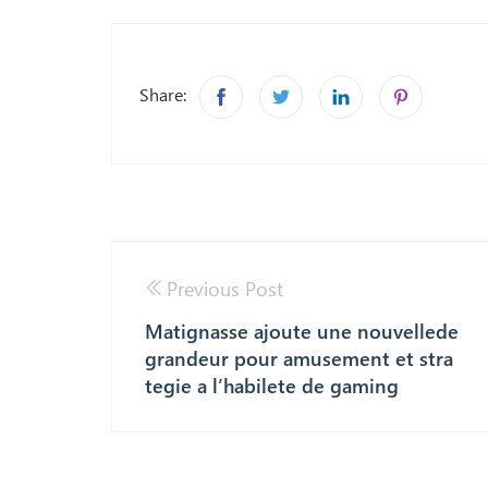
Share:
Previous Post
Matignasse ajoute une nouvellede
grandeur pour amusement et stra
tegie a l’habilete de gaming