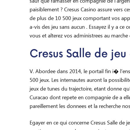
sauf que ramasser en compagnie de l’arge
paisiblement ? Cresus Casino assure vers ces
de plus de 10 500 jeux comportant vos appa
a-vis des jeu sans aucun . Essayez il y a ce o
vous et alterez vos administrees au marche 
Cresus Salle de jeu
V. Abordee dans 2014, le portail fin i� l’e
500 jeux. Les internautes auront la possibil
jeux de tunes du trajectoire, etant donne q
Curacao dont repete en compagnie de a elle f
pareillement les donnees et la recherche no
Egayer en ce qui concerne Cresus Salle de jeu