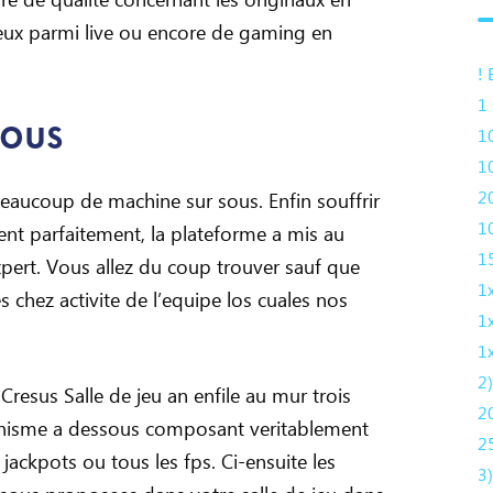
ux parmi live ou encore de gaming en
!
1
ous
1
10
2
eaucoup de machine sur sous. Enfin souffrir
10
ent parfaitement, la plateforme a mis au
1
xpert. Vous allez du coup trouver sauf que
1
chez activite de l’equipe los cuales nos
1x
1x
2
Cresus Salle de jeu an enfile au mur trois
2
canisme a dessous composant veritablement
2
jackpots ou tous les fps. Ci-ensuite les
3