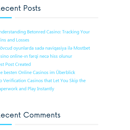
ecent Posts
nderstanding Betonred Casino: Tracking Your
ins and Losses
övcud oyunlarda sadə naviqasiya ilə Mostbet
sino online-ın fərqi necə hiss olunur
est Post Created
ie besten Online Casinos im Überblick
 Verification Casinos that Let You Skip the
aperwork and Play Instantly
Recent Comments