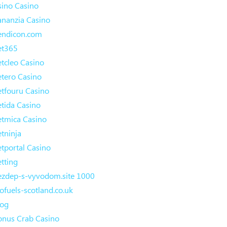
sino Casino
ananzia Casino
endicon.com
et365
etcleo Casino
etero Casino
etfouru Casino
etida Casino
etmica Casino
tninja
etportal Casino
tting
ezdep-s-vyvodom.site 1000
ofuels-scotland.co.uk
log
onus Crab Casino