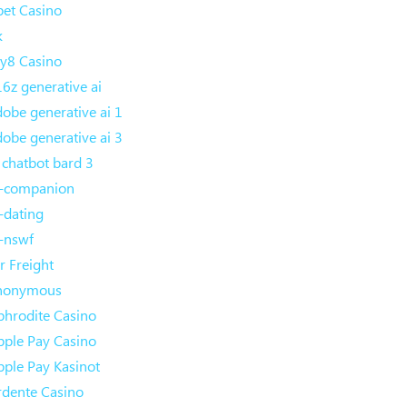
bet Casino
k
ty8 Casino
6z generative ai
dobe generative ai 1
dobe generative ai 3
 chatbot bard 3
i-companion
-dating
i-nswf
r Freight
nonymous
phrodite Casino
pple Pay Casino
pple Pay Kasinot
rdente Casino