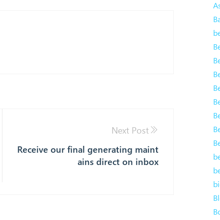
A
B
b
B
B
B
B
B
B
Be
Next Post
B
Receive our final generating maint
be
ains direct on inbox
b
bi
B
B