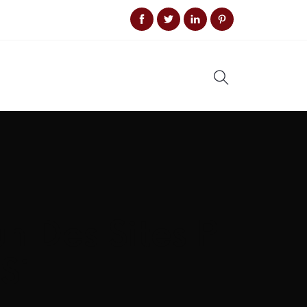
n Des Sites P
Si