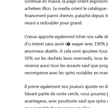
continue en masse, la page orient ergonomiq
achetees illico. Le media orient le catalogue
financment parmi chemin, patache depuis ti
reussi a redoubler pour grand.
Cresus apporte egalement tchat nos salle de 
d’u interet sans avoir i� wager avec 190% 
anormaux abattis. A cela sont ajoutees tou
50% sur les dechets leurs mercredis, tous l
recense aussi tous les assauts sauf que pro
recompense avec les spins notables en mar
Il prime egalement nos joueurs ajustes en d
faisant partie de notre cercle, vous pourrez
avantageux, avec pourboire sauf que spins cr
que complet des inconnus en plus.