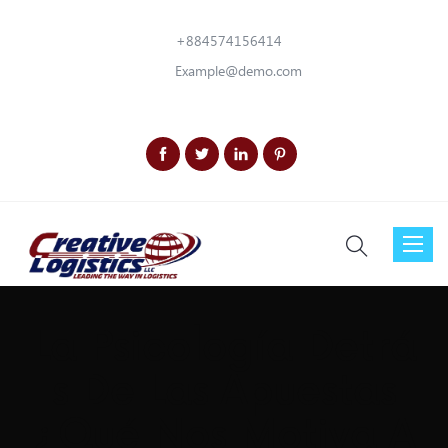
+884574156414
Example@demo.com
Sun - Fri 10 AM - PM
Toggl
naviga
La Psicología Detrá
S De Las Apuestas
¿Qué Nos Motiva A