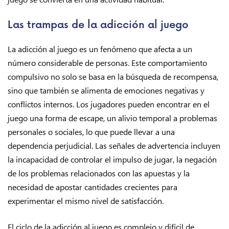
Las trampas de la adicción al juego
La adicción al juego es un fenómeno que afecta a un
número considerable de personas. Este comportamiento
compulsivo no solo se basa en la búsqueda de recompensa,
sino que también se alimenta de emociones negativas y
conflictos internos. Los jugadores pueden encontrar en el
juego una forma de escape, un alivio temporal a problemas
personales o sociales, lo que puede llevar a una
dependencia perjudicial. Las señales de advertencia incluyen
la incapacidad de controlar el impulso de jugar, la negación
de los problemas relacionados con las apuestas y la
necesidad de apostar cantidades crecientes para
experimentar el mismo nivel de satisfacción.
El ciclo de la adicción al juego es complejo y difícil de