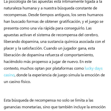
La psicología de las apuestas está íntimamente ligada a la
naturaleza humana y a nuestra búsqueda constante de
recompensas. Desde tiempos antiguos, los seres humanos
han buscado formas de obtener gratificación, y el juego se
presenta como una vía rápida para conseguirlo. Las
apuestas activan el sistema de recompensa del cerebro,
liberando dopamina, una sustancia química asociada con el
placer y la satisfacción. Cuando un jugador gana, esta
liberación de dopamina refuerza el comportamiento,
haciéndolo más propenso a jugar de nuevo. En este
contexto, muchos optan por plataformas como
lucky days
casino
, donde la experiencia de juego simula la emoción de
un casino físico.
Esta búsqueda de recompensa no solo se limita a las
ganancias monetarias, sino que también incluye la emoción