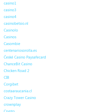
casino1
casino3
casino4
casinobetsio.nl
Casinolo
Casinos
Casombie
centenariosorolla.es
České Casino Paysafecard
ChanceBit Casino
Chicken Road 2
CIB
Corgibet
costaaraucania.cl
Crazy Tower Сasino
crownplay
Crypto