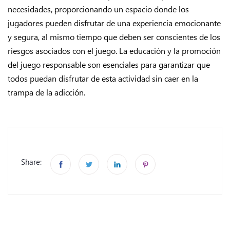
necesidades, proporcionando un espacio donde los
jugadores pueden disfrutar de una experiencia emocionante
y segura, al mismo tiempo que deben ser conscientes de los
riesgos asociados con el juego. La educación y la promoción
del juego responsable son esenciales para garantizar que
todos puedan disfrutar de esta actividad sin caer en la
trampa de la adicción.
Share: