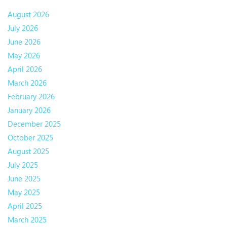
August 2026
July 2026
June 2026
May 2026
April 2026
March 2026
February 2026
January 2026
December 2025
October 2025
August 2025
July 2025
June 2025
May 2025
April 2025
March 2025