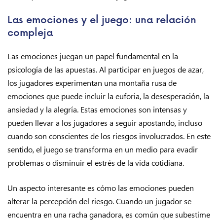
Las emociones y el juego: una relación
compleja
Las emociones juegan un papel fundamental en la
psicología de las apuestas. Al participar en juegos de azar,
los jugadores experimentan una montaña rusa de
emociones que puede incluir la euforia, la desesperación, la
ansiedad y la alegría. Estas emociones son intensas y
pueden llevar a los jugadores a seguir apostando, incluso
cuando son conscientes de los riesgos involucrados. En este
sentido, el juego se transforma en un medio para evadir
problemas o disminuir el estrés de la vida cotidiana.
Un aspecto interesante es cómo las emociones pueden
alterar la percepción del riesgo. Cuando un jugador se
encuentra en una racha ganadora, es común que subestime