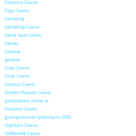
Fortunica Casino
Fugu Casino
Gambling
Gambling/Casino
Game Spot Casino
Games
Gaming
general
Ginja Casino
Godz Casino
Golazzo Casino
Golden Pharaoh Casino
goldenblaze online ar
Golisimo Casino
gruzoperevozki-lyubertsy.ru 2000
HighSpin Casino
HitMate88 Casino