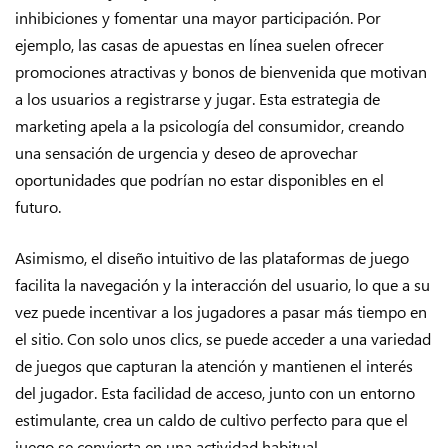
inhibiciones y fomentar una mayor participación. Por
ejemplo, las casas de apuestas en línea suelen ofrecer
promociones atractivas y bonos de bienvenida que motivan
a los usuarios a registrarse y jugar. Esta estrategia de
marketing apela a la psicología del consumidor, creando
una sensación de urgencia y deseo de aprovechar
oportunidades que podrían no estar disponibles en el
futuro.
Asimismo, el diseño intuitivo de las plataformas de juego
facilita la navegación y la interacción del usuario, lo que a su
vez puede incentivar a los jugadores a pasar más tiempo en
el sitio. Con solo unos clics, se puede acceder a una variedad
de juegos que capturan la atención y mantienen el interés
del jugador. Esta facilidad de acceso, junto con un entorno
estimulante, crea un caldo de cultivo perfecto para que el
juego se convierta en una actividad habitual.