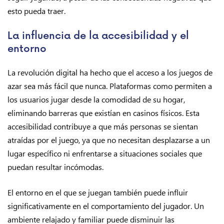
esto pueda traer.
La influencia de la accesibilidad y el
entorno
La revolución digital ha hecho que el acceso a los juegos de
azar sea más fácil que nunca. Plataformas como permiten a
los usuarios jugar desde la comodidad de su hogar,
eliminando barreras que existían en casinos físicos. Esta
accesibilidad contribuye a que más personas se sientan
atraídas por el juego, ya que no necesitan desplazarse a un
lugar específico ni enfrentarse a situaciones sociales que
puedan resultar incómodas.
El entorno en el que se juegan también puede influir
significativamente en el comportamiento del jugador. Un
ambiente relajado y familiar puede disminuir las