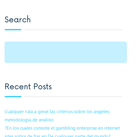
Search
Recent Posts
Cualquier ruta a great las criterios sobre los angeles
metodologia de analisis
?En los cuales consiste el gambling enterprise en internet
sites sobra de fiar en De cualquier parte del mundo?