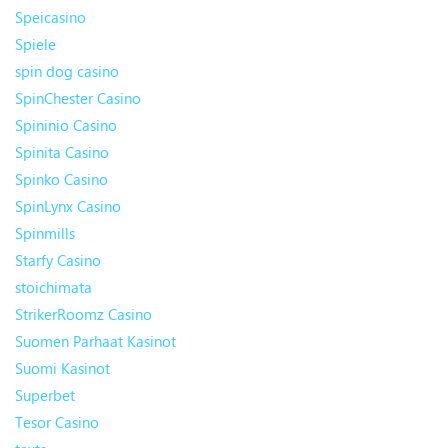
Speicasino
Spiele
spin dog casino
SpinChester Casino
Spininio Casino
Spinita Casino
Spinko Casino
SpinLynx Casino
Spinmills
Starfy Casino
stoichimata
StrikerRoomz Casino
Suomen Parhaat Kasinot
Suomi Kasinot
Superbet
Tesor Casino