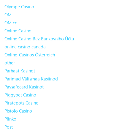
Olympe Casino
OM
OM cc
Online Casino
Online Casino Bez Bankovního Účtu
online casino canada
Online-Casinos Österreich
other
Parhaat Kasinot
Parimad Välismaa Kasiinod
Paysafecard Kasinot
Piggybet Casino
Piratepots Casino
Pistolo Casino
Plinko
Post