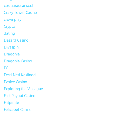
costaaraucania.cl
Crazy Tower Сasino
crownplay
Crypto
dating
Dazard Casino
Divaspin
Dragonia
Dragonia Casino
EC
Eesti Neti Kasiinod
Evolve Casino
Exploring the V.League
Fast Payout Casino
Fatpirate
Felicebet Casino