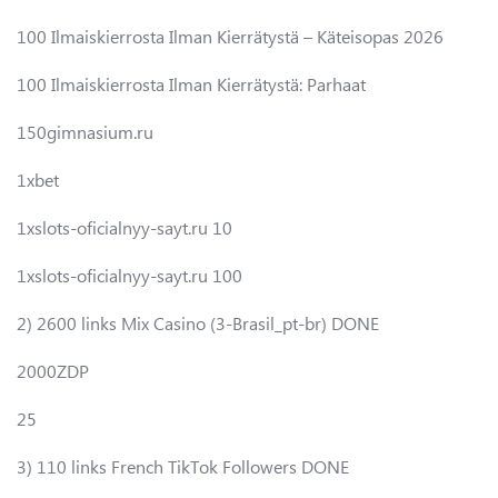
100 Ilmaiskierrosta Ilman Kierrätystä – Käteisopas 2026
100 Ilmaiskierrosta Ilman Kierrätystä: Parhaat
150gimnasium.ru
1xbet
1xslots-oficialnyy-sayt.ru 10
1xslots-oficialnyy-sayt.ru 100
2) 2600 links Mix Casino (3-Brasil_pt-br) DONE
2000ZDP
25
3) 110 links French TikTok Followers DONE