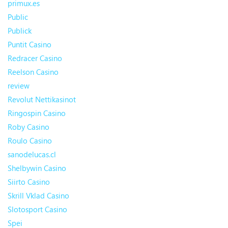
primux.es
Public
Publick
Puntit Casino
Redracer Casino
Reelson Casino
review
Revolut Nettikasinot
Ringospin Casino
Roby Casino
Roulo Casino
sanodelucas.cl
Shelbywin Casino
Siirto Casino
Skrill Vklad Casino
Slotosport Casino
Spei