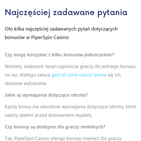
Najczęściej zadawane pytania
Oto kilka najczęściej zadawanych pytań dotyczących
bonusów w PiperSpin Casino:
Czy mogę korzystać z kilku bonusów jednocześnie?
Niestety, większość kasyn ogranicza graczy do jednego bonusu
na raz, dlatego zaleca
god of coins casino online
się ich
staranne wybieranie.
Jakie są wymagania dotyczące obrotu?
Każdy bonus ma określone wymagania dotyczące obrotu, które
należy spełnić przed dokonaniem wypłaty.
Czy bonusy są dostępne dla graczy mobilnych?
Tak, PiperSpin Casino oferuje bonusy również dla graczy