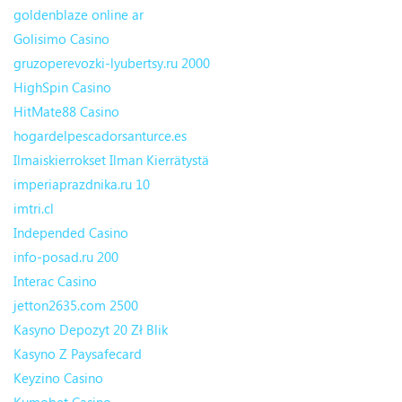
goldenblaze online ar
Golisimo Casino
gruzoperevozki-lyubertsy.ru 2000
HighSpin Casino
HitMate88 Casino
hogardelpescadorsanturce.es
Ilmaiskierrokset Ilman Kierrätystä
imperiaprazdnika.ru 10
imtri.cl
Independed Casino
info-posad.ru 200
Interac Casino
jetton2635.com 2500
Kasyno Depozyt 20 Zł Blik
Kasyno Z Paysafecard
Keyzino Casino