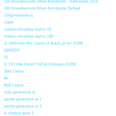
100 Ilmaiskierrosta Ilman Kierrätystä – Käteisopas 2026
100 Ilmaiskierrosta Ilman Kierrätystä: Parhaat
150gimnasium.ru
1xbet
1xslots-oficialnyy-sayt.ru 10
1xslots-oficialnyy-sayt.ru 100
2) 2600 links Mix Casino (3-Brasil_pt-br) DONE
2000ZDP
25
3) 110 links French TikTok Followers DONE
5bet Casino
8k
8ty8 Casino
a16z generative ai
adobe generative ai 1
adobe generative ai 3
ai chatbot bard 3