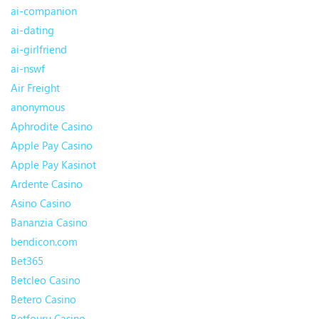
ai-companion
ai-dating
ai-girlfriend
ai-nswf
Air Freight
anonymous
Aphrodite Casino
Apple Pay Casino
Apple Pay Kasinot
Ardente Casino
Asino Casino
Bananzia Casino
bendicon.com
Bet365
Betcleo Casino
Betero Casino
Betfouru Casino