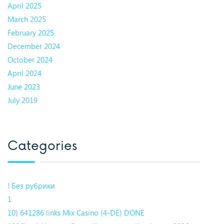
April 2025
March 2025
February 2025
December 2024
October 2024
April 2024
June 2023
July 2019
Categories
! Без рубрики
1
10) 641286 links Mix Casino (4-DE) DONE