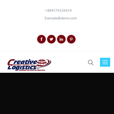
+884574156414
Example@demo.com
Sun - Fri 10 AM - PM
Toggl
naviga
Magia Złotych Mon
Et W Kasynie Odkr