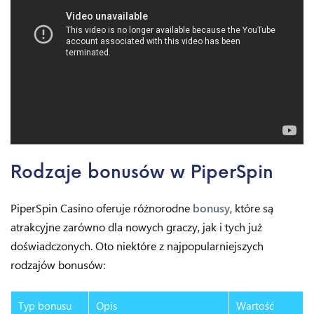
Rodzaje bonusów w PiperSpin
PiperSpin Casino oferuje różnorodne
bonusy
, które są
atrakcyjne zarówno dla nowych graczy, jak i tych już
doświadczonych. Oto niektóre z najpopularniejszych
rodzajów bonusów:
Typ bonusu
Opis
Wartość