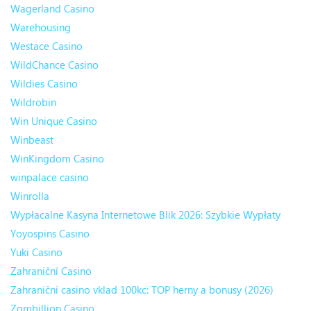
Wagerland Casino
Warehousing
Westace Casino
WildChance Casino
Wildies Casino
Wildrobin
Win Unique Casino
Winbeast
WinKingdom Casino
winpalace casino
Winrolla
Wypłacalne Kasyna Internetowe Blik 2026: Szybkie Wypłaty
Yoyospins Casino
Yuki Casino
Zahraniční Casino
Zahraniční casino vklad 100kc: TOP herny a bonusy (2026)
Zombillion Casino