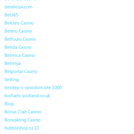
bendicon.com
Bet365
Betcleo Casino
Betero Casino
Betfouru Casino
Betida Casino
Betmica Casino
Betninja
Betportal Casino
betting
bezdep-s-vyvodom.site 1000
biofuels-scotland.co.uk
Blog
Bonus Crab Casino
Bonuskong Casino
bubbleshop.ru 10