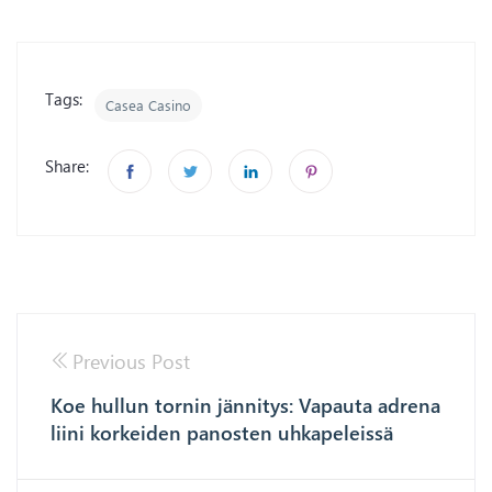
Tags:
Casea Casino
Share:
Previous Post
Koe hullun tornin jännitys: Vapauta adrena
liini korkeiden panosten uhkapeleissä