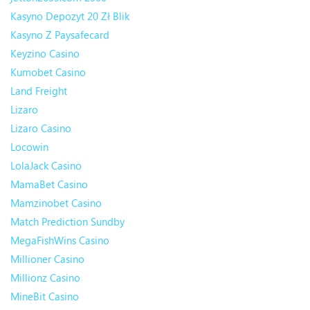
Kasyno Depozyt 20 Zł Blik
Kasyno Z Paysafecard
Keyzino Casino
Kumobet Casino
Land Freight
Lizaro
Lizaro Casino
Locowin
LolaJack Casino
MamaBet Casino
Mamzinobet Casino
Match Prediction Sundby
MegaFishWins Casino
Millioner Casino
Millionz Casino
MineBit Casino