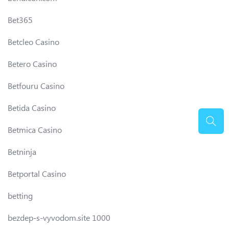
Bet365
Betcleo Casino
Betero Casino
Betfouru Casino
Betida Casino
Betmica Casino
Betninja
Betportal Casino
betting
bezdep-s-vyvodom.site 1000