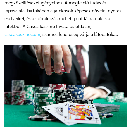
megközelítéseket igényelnek. A megfelelő tudás és
tapasztalat birtokában a játékosok képesek növelni nyerési
esélyeiket, és a szórakozás mellett profitálhatnak is a
játékból. A Casea kaszinó hivatalos oldalán,
caseakaszino.com
, számos lehetőség várja a látogatókat.