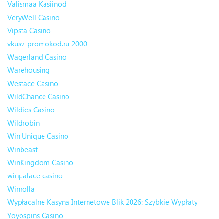
Välismaa Kasiinod
VeryWell Casino
Vipsta Casino
vkusv-promokod.ru 2000
Wagerland Casino
Warehousing
Westace Casino
WildChance Casino
Wildies Casino
Wildrobin
Win Unique Casino
Winbeast
WinKingdom Casino
winpalace casino
Winrolla
Wypłacalne Kasyna Internetowe Blik 2026: Szybkie Wypłaty
Yoyospins Casino