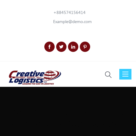
+884574156414
Example@demo.com
Sun - Fri 10 AM - PM
Toggl
naviga
Mesteri A Szerencs
Ejáték Művészetéb