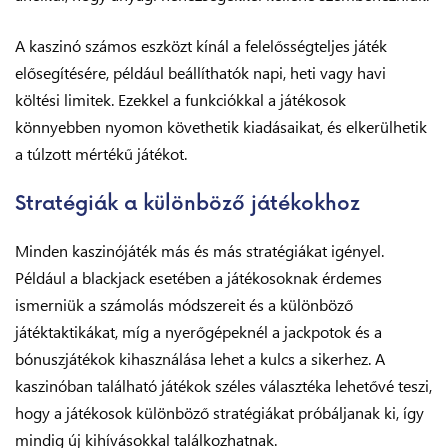
A kaszinó számos eszközt kínál a felelősségteljes játék
elősegítésére, például beállíthatók napi, heti vagy havi
költési limitek. Ezekkel a funkciókkal a játékosok
könnyebben nyomon követhetik kiadásaikat, és elkerülhetik
a túlzott mértékű játékot.
Stratégiák a különböző játékokhoz
Minden kaszinójáték más és más stratégiákat igényel.
Például a blackjack esetében a játékosoknak érdemes
ismerniük a számolás módszereit és a különböző
játéktaktikákat, míg a nyerőgépeknél a jackpotok és a
bónuszjátékok kihasználása lehet a kulcs a sikerhez. A
kaszinóban található játékok széles választéka lehetővé teszi,
hogy a játékosok különböző stratégiákat próbáljanak ki, így
mindig új kihívásokkal találkozhatnak.