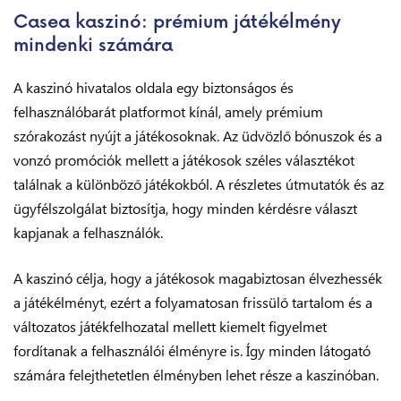
Casea kaszinó: prémium játékélmény
mindenki számára
A kaszinó hivatalos oldala egy biztonságos és
felhasználóbarát platformot kínál, amely prémium
szórakozást nyújt a játékosoknak. Az üdvözlő bónuszok és a
vonzó promóciók mellett a játékosok széles választékot
találnak a különböző játékokból. A részletes útmutatók és az
ügyfélszolgálat biztosítja, hogy minden kérdésre választ
kapjanak a felhasználók.
A kaszinó célja, hogy a játékosok magabiztosan élvezhessék
a játékélményt, ezért a folyamatosan frissülő tartalom és a
változatos játékfelhozatal mellett kiemelt figyelmet
fordítanak a felhasználói élményre is. Így minden látogató
számára felejthetetlen élményben lehet része a kaszinóban.