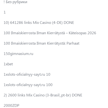
! Без рубрики
1
10) 641286 links Mix Casino (4-DE) DONE
100 Ilmaiskierrosta Ilman Kierrätystä – Käteisopas 2026
100 Ilmaiskierrosta Ilman Kierrätystä: Parhaat
150gimnasium.ru
1xbet
1xslots-oficialnyy-sayt.ru 10
1xslots-oficialnyy-sayt.ru 100
2) 2600 links Mix Casino (3-Brasil_pt-br) DONE
2000ZDP