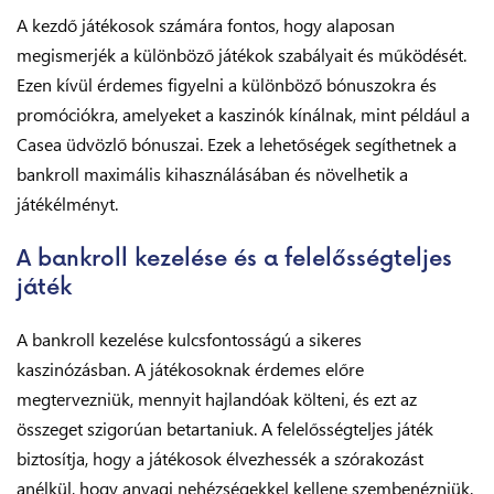
A kezdő játékosok számára fontos, hogy alaposan
megismerjék a különböző játékok szabályait és működését.
Ezen kívül érdemes figyelni a különböző bónuszokra és
promóciókra, amelyeket a kaszinók kínálnak, mint például a
Casea üdvözlő bónuszai. Ezek a lehetőségek segíthetnek a
bankroll maximális kihasználásában és növelhetik a
játékélményt.
A bankroll kezelése és a felelősségteljes
játék
A bankroll kezelése kulcsfontosságú a sikeres
kaszinózásban. A játékosoknak érdemes előre
megtervezniük, mennyit hajlandóak költeni, és ezt az
összeget szigorúan betartaniuk. A felelősségteljes játék
biztosítja, hogy a játékosok élvezhessék a szórakozást
anélkül, hogy anyagi nehézségekkel kellene szembenézniük.