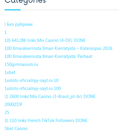
Categories
! Без рубрики
1
10) 641286 links Mix Casino (4-DE) DONE
100 Ilmaiskierrosta Ilman Kierrätystä – Käteisopas 2026
100 Ilmaiskierrosta Ilman Kierrätystä: Parhaat
150gimnasium.ru
1xbet
1xslots-oficialnyy-sayt.ru 10
1xslots-oficialnyy-sayt.ru 100
2) 2600 links Mix Casino (3-Brasil_pt-br) DONE
2000ZDP
25
3) 110 links French TikTok Followers DONE
5bet Casino