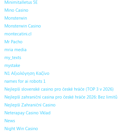
Minimitalletus 5E
Mino Casino
Monsterwin
Monsterwin Casino
montecatini.cl
Mr Pacho
mria media
my_texts
mystake
N1 Αξιολόγηση Καζίνο
names for ai robots 1
Nejlepší slovenské casino pro české hráče (TOP 3 v 2026)
Nejlepší zahraniční casina pro české hráče 2026: Bez limitů
Nejlepší Zahraniční Casino
Neterapay Casino Vklad
News
Night Win Casino