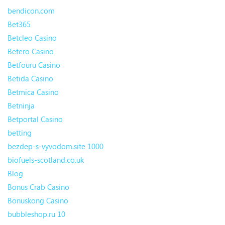
bendicon.com
Bet365
Betcleo Casino
Betero Casino
Betfouru Casino
Betida Casino
Betmica Casino
Betninja
Betportal Casino
betting
bezdep-s-vyvodom.site 1000
biofuels-scotland.co.uk
Blog
Bonus Crab Casino
Bonuskong Casino
bubbleshop.ru 10