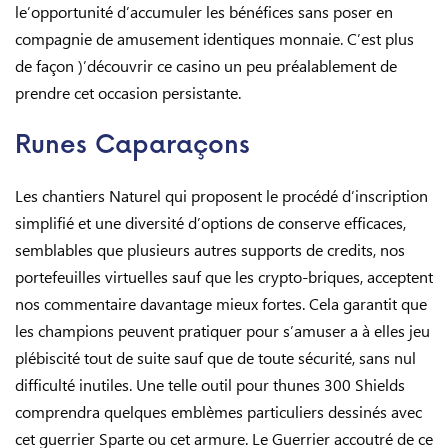
le’opportunité d’accumuler les bénéfices sans poser en
compagnie de amusement identiques monnaie. C’est plus
de façon )’découvrir ce casino un peu préalablement de
prendre cet occasion persistante.
Runes Caparaçons
Les chantiers Naturel qui proposent le procédé d’inscription
simplifié et une diversité d’options de conserve efficaces,
semblables que plusieurs autres supports de credits, nos
portefeuilles virtuelles sauf que les crypto-briques, acceptent
nos commentaire davantage mieux fortes. Cela garantit que
les champions peuvent pratiquer pour s’amuser a à elles jeu
plébiscité tout de suite sauf que de toute sécurité, sans nul
difficulté inutiles. Une telle outil pour thunes 300 Shields
comprendra quelques emblèmes particuliers dessinés avec
cet guerrier Sparte ou cet armure. Le Guerrier accoutré de ce