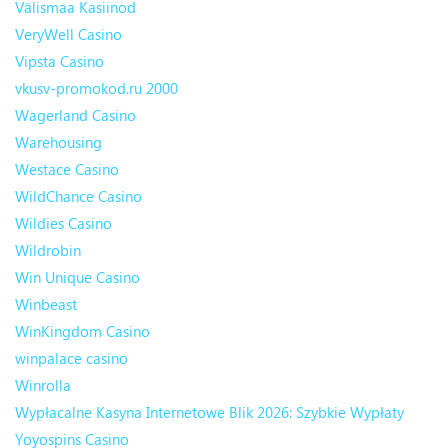
Välismaa Kasiinod
VeryWell Casino
Vipsta Casino
vkusv-promokod.ru 2000
Wagerland Casino
Warehousing
Westace Casino
WildChance Casino
Wildies Casino
Wildrobin
Win Unique Casino
Winbeast
WinKingdom Casino
winpalace casino
Winrolla
Wypłacalne Kasyna Internetowe Blik 2026: Szybkie Wypłaty
Yoyospins Casino