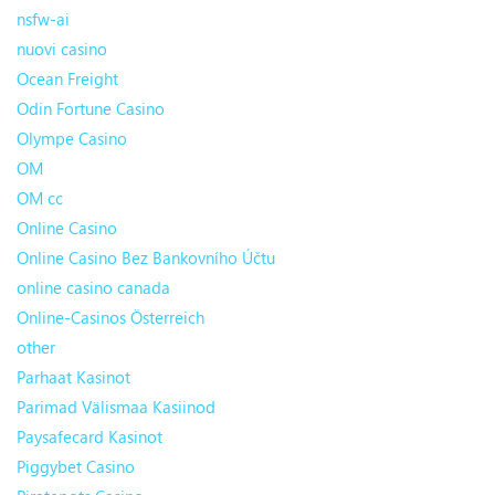
nsfw-ai
nuovi casino
Ocean Freight
Odin Fortune Casino
Olympe Casino
OM
OM cc
Online Casino
Online Casino Bez Bankovního Účtu
online casino canada
Online-Casinos Österreich
other
Parhaat Kasinot
Parimad Välismaa Kasiinod
Paysafecard Kasinot
Piggybet Casino