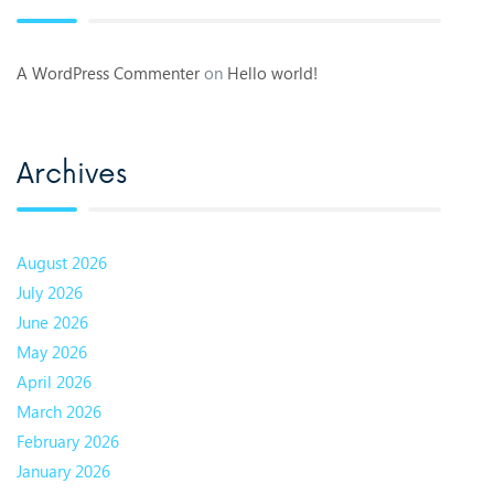
A WordPress Commenter
on
Hello world!
Archives
August 2026
July 2026
June 2026
May 2026
April 2026
March 2026
February 2026
January 2026