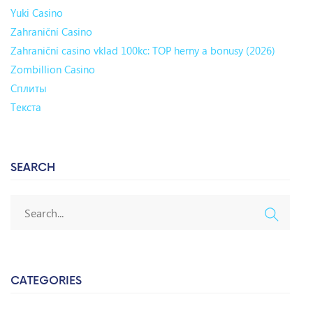
Yuki Casino
Zahraniční Casino
Zahraniční casino vklad 100kc: TOP herny a bonusy (2026)
Zombillion Casino
Сплиты
Текста
SEARCH
CATEGORIES