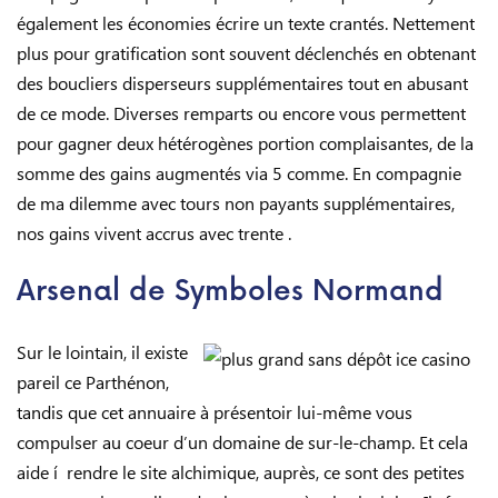
également les économies écrire un texte crantés. Nettement
plus pour gratification sont souvent déclenchés en obtenant
des boucliers disperseurs supplémentaires tout en abusant
de ce mode. Diverses remparts ou encore vous permettent
pour gagner deux hétérogènes portion complaisantes, de la
somme des gains augmentés via 5 comme. En compagnie
de ma dilemme avec tours non payants supplémentaires,
nos gains vivent accrus avec trente .
Arsenal de Symboles Normand
Sur le lointain, il existe
pareil ce Parthénon,
tandis que cet annuaire à présentoir lui-même vous
compulser au coeur d’un domaine de sur-le-champ. Et cela
aide í rendre le site alchimique, auprès, ce sont des petites