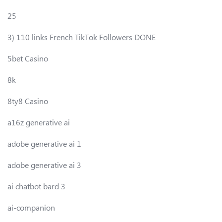
25
3) 110 links French TikTok Followers DONE
5bet Casino
8k
8ty8 Casino
a16z generative ai
adobe generative ai 1
adobe generative ai 3
ai chatbot bard 3
ai-companion