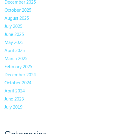
December 2025
October 2025
August 2025
July 2025
June 2025
May 2025
April 2025
March 2025
February 2025
December 2024
October 2024
April 2024
June 2023
July 2019