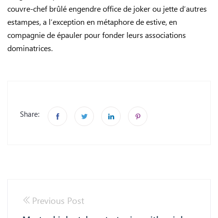
couvre-chef brûlé engendre office de joker ou jette d’autres
estampes, a l’exception en métaphore de estive, en
compagnie de épauler pour fonder leurs associations
dominatrices.
Share:
Previous Post