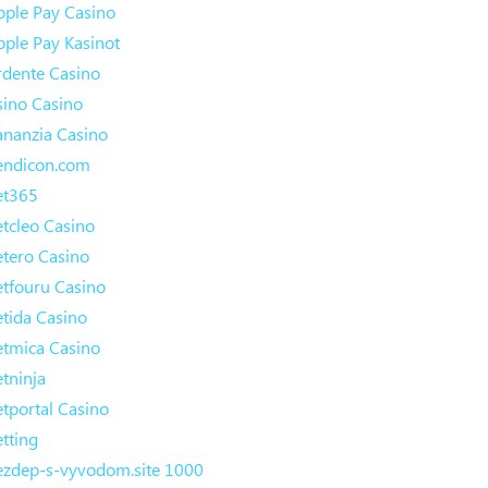
pple Pay Casino
pple Pay Kasinot
rdente Casino
sino Casino
ananzia Casino
endicon.com
et365
etcleo Casino
etero Casino
etfouru Casino
etida Casino
etmica Casino
tninja
etportal Casino
tting
ezdep-s-vyvodom.site 1000