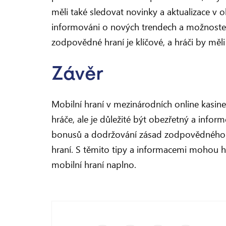
měli také sledovat novinky a aktualizace v ob
informováni o nových trendech a možnostech
zodpovědné hraní je klíčové, a hráči by měl
Závěr
Mobilní hraní v mezinárodních online kasine
hráče, ale je důležité být obezřetný a info
bonusů a dodržování zásad zodpovědného h
hraní. S těmito tipy a informacemi mohou hrá
mobilní hraní naplno.