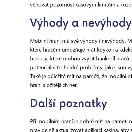
věnovat pozornost časovým limitům a rozpo
Výhody a nevýhody
Mobilní hraní má své výhody i nevýhody. Mezi
které hráčům umožňuje hrát kdykoli a kdekol
bonusy, které mohou zvýšit bankroll hráčů.
potenciální technické problémy, jako jsou v
Také je důležité mít na paměti, že mobilní
hraní složitějších her.
Další poznatky
Při mobilním hraní je dobré mít na paměti n
pravidelně aktualizovat aplikaci kasina, aby s