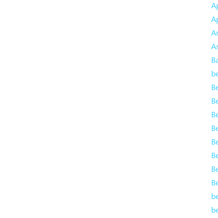
A
A
A
A
B
b
B
B
B
B
B
B
Be
B
be
b