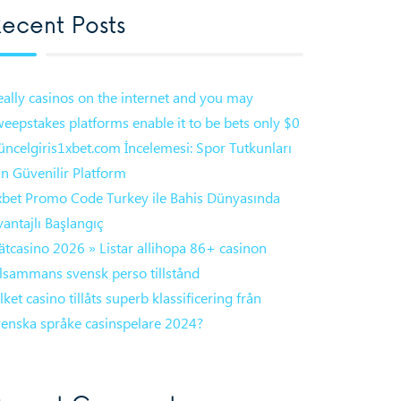
ecent Posts
eally casinos on the internet and you may
eepstakes platforms enable it to be bets only $0
üncelgiris1xbet.com İncelemesi: Spor Tutkunları
in Güvenilir Platform
xbet Promo Code Turkey ile Bahis Dünyasında
antajlı Başlangıç
ätcasino 2026 » Listar allihopa 86+ casinon
llsammans svensk perso tillstånd
lket casino tillåts superb klassificering från
venska språke casinspelare 2024?