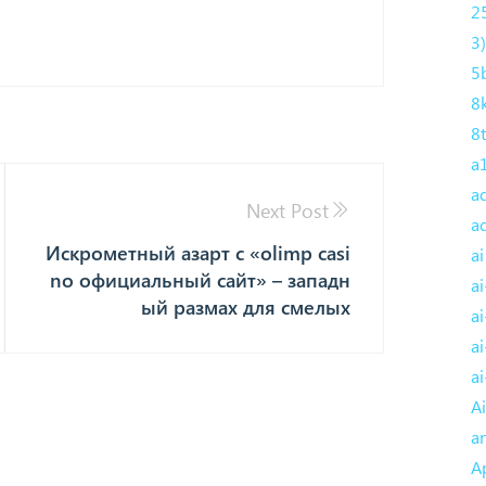
2
3
5
8
8
a1
a
Next Post
a
Искрометный азарт с «olimp casi
ai
no официальный сайт» – западн
a
ый размах для смелых
ai
ai
a
Ai
a
A