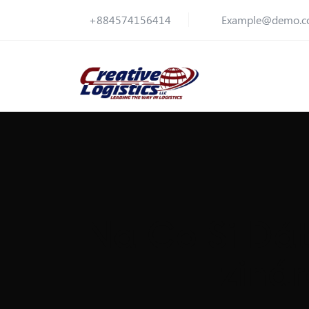
+884574156414
Example@demo.
Na Co Si Dát
Ziná