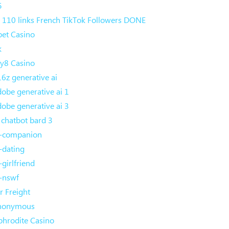
5
) 110 links French TikTok Followers DONE
bet Casino
k
ty8 Casino
6z generative ai
dobe generative ai 1
dobe generative ai 3
 chatbot bard 3
i-companion
-dating
-girlfriend
i-nswf
r Freight
nonymous
phrodite Casino