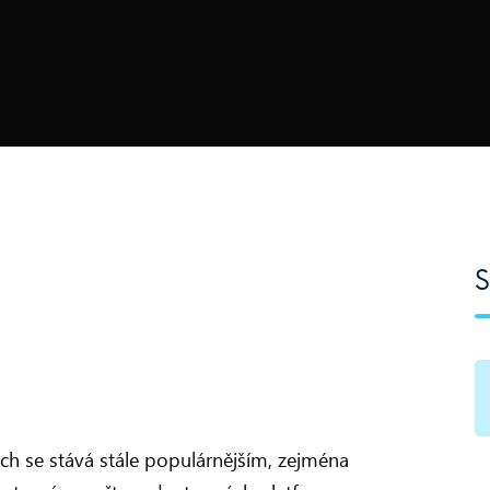
ch se stává stále populárnějším, zejména