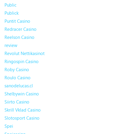
Public
Publick
Puntit Casino
Redracer Casino
Reelson Casino
review
Revolut Nettikasinot
Ringospin Casino
Roby Casino
Roulo Casino
sanodelucas.cl
Shelbywin Casino
Siirto Casino
Skrill Vklad Casino
Slotosport Casino
Spei
Speicasino