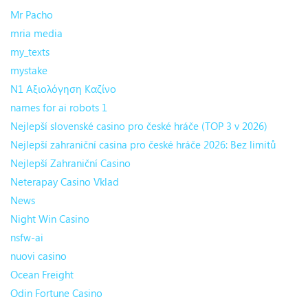
Mr Pacho
mria media
my_texts
mystake
N1 Αξιολόγηση Καζίνο
names for ai robots 1
Nejlepší slovenské casino pro české hráče (TOP 3 v 2026)
Nejlepší zahraniční casina pro české hráče 2026: Bez limitů
Nejlepší Zahraniční Casino
Neterapay Casino Vklad
News
Night Win Casino
nsfw-ai
nuovi casino
Ocean Freight
Odin Fortune Casino