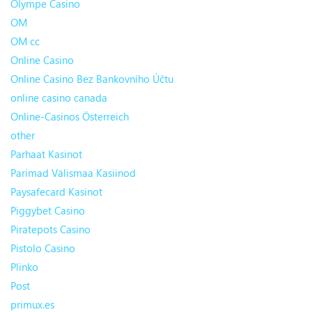
Olympe Casino
OM
OM cc
Online Casino
Online Casino Bez Bankovního Účtu
online casino canada
Online-Casinos Österreich
other
Parhaat Kasinot
Parimad Välismaa Kasiinod
Paysafecard Kasinot
Piggybet Casino
Piratepots Casino
Pistolo Casino
Plinko
Post
primux.es