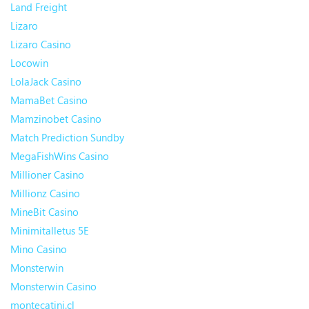
Land Freight
Lizaro
Lizaro Casino
Locowin
LolaJack Casino
MamaBet Casino
Mamzinobet Casino
Match Prediction Sundby
MegaFishWins Casino
Millioner Casino
Millionz Casino
MineBit Casino
Minimitalletus 5E
Mino Casino
Monsterwin
Monsterwin Casino
montecatini.cl