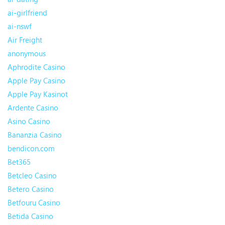
ai-girlfriend
ai-nswf
Air Freight
anonymous
Aphrodite Casino
Apple Pay Casino
Apple Pay Kasinot
Ardente Casino
Asino Casino
Bananzia Casino
bendicon.com
Bet365
Betcleo Casino
Betero Casino
Betfouru Casino
Betida Casino