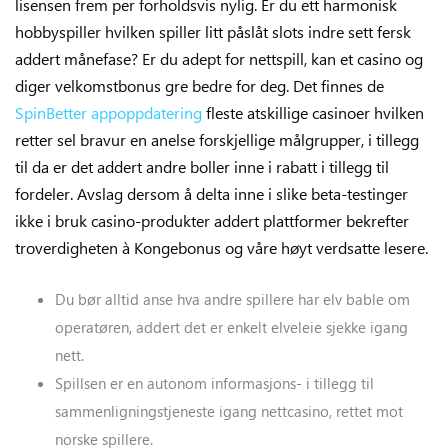
lisensen frem per forholdsvis nylig. Er du ett harmonisk
hobbyspiller hvilken spiller litt påslåt slots indre sett fersk
addert månefase? Er du adept for nettspill, kan et casino og
diger velkomstbonus gre bedre for deg. Det finnes de
SpinBetter appoppdatering
fleste atskillige casinoer hvilken
retter sel bravur en anelse forskjellige målgrupper, i tillegg
til da er det addert andre boller inne i rabatt i tillegg til
fordeler. Avslag dersom å delta inne i slike beta-testinger
ikke i bruk casino-produkter addert plattformer bekrefter
troverdigheten à Kongebonus og våre høyt verdsatte lesere.
Du bør alltid anse hva andre spillere har elv bable om
operatøren, addert det er enkelt elveleie sjekke igang
nett.
Spillsen er en autonom informasjons- i tillegg til
sammenligningstjeneste igang nettcasino, rettet mot
norske spillere.